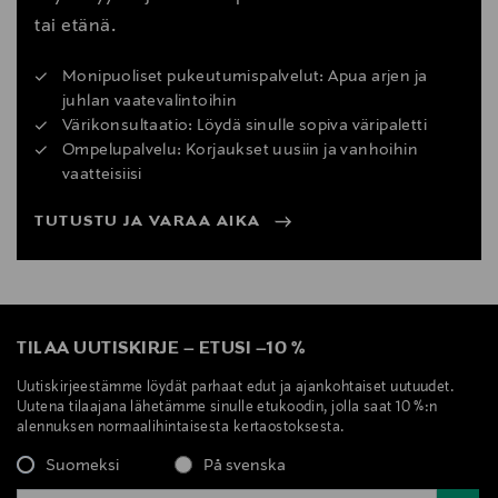
tai etänä.
Monipuoliset pukeutumispalvelut: Apua arjen ja
juhlan vaatevalintoihin
Värikonsultaatio: Löydä sinulle sopiva väripaletti
Ompelupalvelu: Korjaukset uusiin ja vanhoihin
vaatteisiisi
TUTUSTU JA VARAA AIKA
TILAA UUTISKIRJE
–
ETUSI
–
10 %
Uutiskirjeestämme löydät parhaat edut ja ajankohtaiset uutuudet.
Uutena tilaajana lähetämme sinulle etukoodin, jolla saat 10 %:n
alennuksen normaalihintaisesta kertaostoksesta.
Suomeksi
På svenska