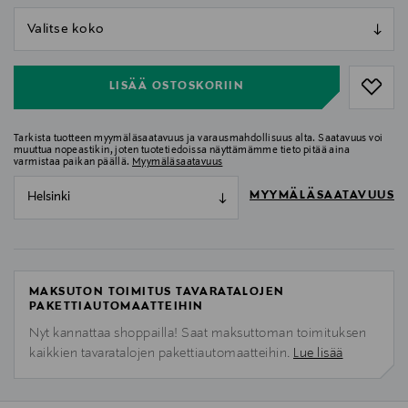
null
null
LISÄÄ OSTOSKORIIN
Tarkista tuotteen myymäläsaatavuus ja varausmahdollisuus alta. Saatavuus voi
muuttua nopeastikin, joten tuotetiedoissa näyttämämme tieto pitää aina
varmistaa paikan päällä.
Myymäläsaatavuus
MYYMÄLÄSAATAVUUS
Helsinki
MAKSUTON TOIMITUS TAVARATALOJEN
PAKETTIAUTOMAATTEIHIN
Nyt kannattaa shoppailla! Saat maksuttoman toimituksen
kaikkien tavaratalojen pakettiautomaatteihin.
Lue lisää