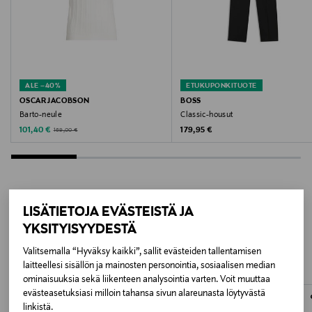
Väri
861 ARMY GREEN
Valmistusmaa
ALE –40%
ETUKUPONKITUOTE
Bulgaria
OSCAR JACOBSON
BOSS
Barto-neule
Classic-housut
Valmistajan tuotenumero
Discounted Price
Original Price
Original Price
101,40 €
179,95 €
169,00 €
54637216
Valmistaja
OSCAR JACOBSON AB
LISÄTIETOJA EVÄSTEISTÄ JA
LISÄÄ KIINNOSTAVIA
YKSITYISYYDESTÄ
Valmistajan osoite
TUOTTEITA
Valitsemalla “Hyväksy kaikki”, sallit evästeiden tallentamisen
laitteellesi sisällön ja mainosten personointia, sosiaalisen median
Vvevgatan 1, 504 64 Borås, Sweden
ominaisuuksia sekä liikenteen analysointia varten. Voit muuttaa
evästeasetuksiasi milloin tahansa sivun alareunasta löytyvästä
Digitaalinen osoite
linkistä.