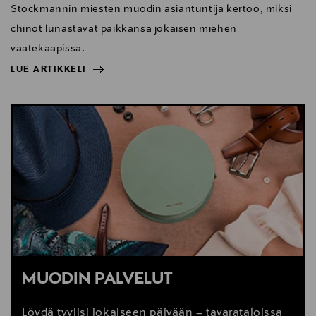
Stockmannin miesten muodin asiantuntija kertoo, miksi
chinot lunastavat paikkansa jokaisen miehen
vaatekaapissa.
LUE ARTIKKELI
NÄYTÄ VÄHEMMÄN
LUE ARTIKKELI
MUODIN PALVELUT
Löydä tyylisi jokaiseen päivään – tavarataloissa