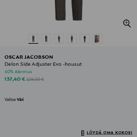
OSCAR JACOBSON
Delon Side Adjuster Evo -housut
40% Alennus
Original Price
Discounted Price
137,40 €
229,00 €
Valitse
Väri
LÖYDÄ OMA KOKOSI