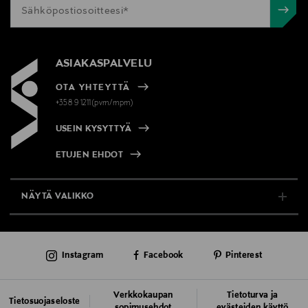
ASIAKASPALVELU
OTA YHTEYTTÄ
+358 9 1211(pvm/mpm)
USEIN KYSYTTYÄ
ETUJEN EHDOT
NÄYTÄ VALIKKO
TUKI & INFO
Instagram
Facebook
Pinterest
AJANKOHTAISTA
PALVELUT
Verkkokaupan
Tietoturva ja
Tietosuojaseloste