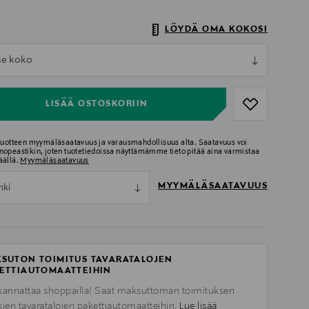
LÖYDÄ OMA KOKOSI
ull
tse koko
ull
LISÄÄ OSTOSKORIIN
 tuotteen myymäläsaatavuus ja varausmahdollisuus alta. Saatavuus voi
nopeastikin, joten tuotetiedoissa näyttämämme tieto pitää aina varmistaa
äällä.
Myymäläsaatavuus
MYYMÄLÄSAATAVUUS
nki
SUTON TOIMITUS TAVARATALOJEN
ETTIAUTOMAATTEIHIN
kannattaa shoppailla! Saat maksuttoman toimituksen
kien tavaratalojen pakettiautomaatteihin.
Lue lisää