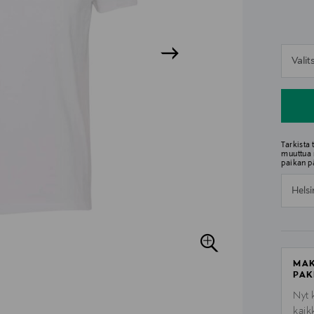
n
Vali
n
Tarkista
muuttua 
paikan p
Helsi
MAK
PAK
Nyt 
kaik