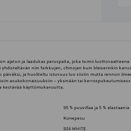
on ajaton ja laadukas peruspaita, joka toimii luottovaatteena 
i yhdisteltävän niin farkkujen, chinojen kuin bleiserinkin kan
äiväksi, ja huoliteltu istuvuus luo siistin mutta rennon ilme
aisiin asukokonaisuuksiin – yksinään tai kerrospukeutumisessa
 ja kestävää käyttömukavuutta.
95 % puuvillaa ja 5 % elastaania
Konepesu
924 WHITE