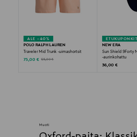
ALE –40%
ETUKUPONKI
POLO RALPH LAUREN
NEW ERA
Traveler Mid Trunk -uimashortsit
Sun Shield 9Forty
-aurinkohattu
Discounted Price
Original Price
75,00 €
125,00 €
Original Price
36,00 €
Muoti
Oxford-paita: Klass