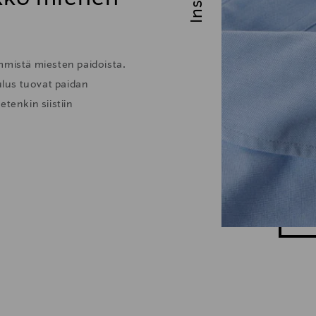
mmistä miesten paidoista.
lus tuovat paidan
tenkin siistiin