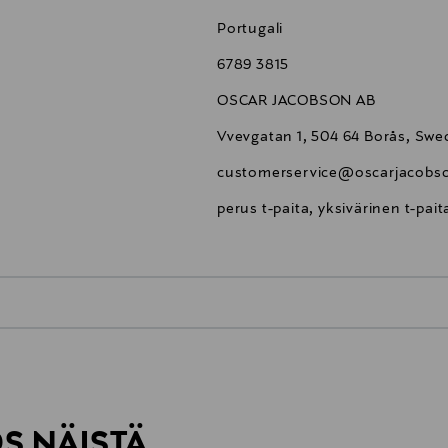
Portugali
6789 3815
OSCAR JACOBSON AB
Vvevgatan 1, 504 64 Borås, Sw
customerservice@oscarjacobs
perus t-paita, yksivärinen t-pai
0,00 €
inen tilaukseesi. Voit palauttaa tilaamasi tuotteen 30 vuorokauden ku
0,00 € – 4,90 €
rvitse ilmoittaa palautuksesta etukäteen.
ÖS NÄISTÄ