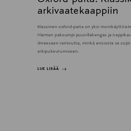
arkivaatekaappiin
Klassinen oxford-paita on yksi monikäyttöisi
Hieman paksumpi puuvillakangas ja nappikau
ilmeeseen rentoutta, minkä ansiosta se sopii e
arkipukeutumiseen.
LUE LISÄÄ
LUE LISÄÄ