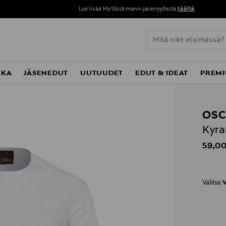
Lue lisää MyStockmann-jäsenyydestä
täältä
KKA
JÄSENEDUT
UUTUUDET
EDUT & IDEAT
PREMI
OSC
Kyra
Origin
59,00
Valitse
V