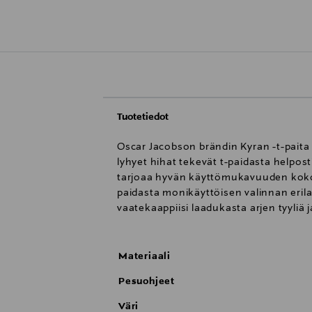
Tuotetiedot
Oscar Jacobson brändin Kyran -t-paita 
lyhyet hihat tekevät t-paidasta helpost
tarjoaa hyvän käyttömukavuuden koko p
paidasta monikäyttöisen valinnan eril
vaatekaappiisi laadukasta arjen tyyliä
Materiaali
Pesuohjeet
Väri