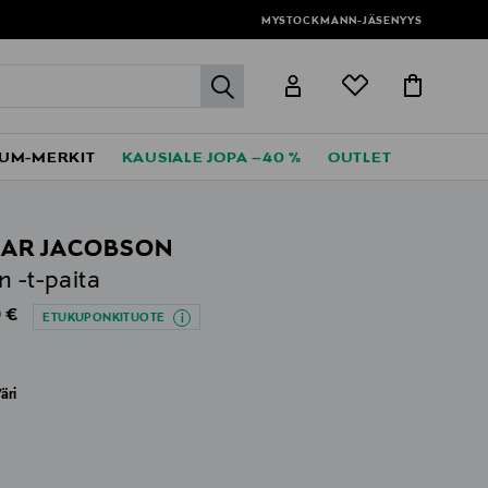
MYSTOCKMANN-JÄSENYYS
label.header.go
UM-MERKIT
KAUSIALE JOPA –40 %
OUTLET
AR JACOBSON
n -t-paita
al Price
 €
ETUKUPONKITUOTE
äri