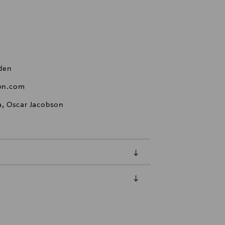
eden
on.com
ta, Oscar Jacobson
luessa tuotteen vastaanottamisesta.