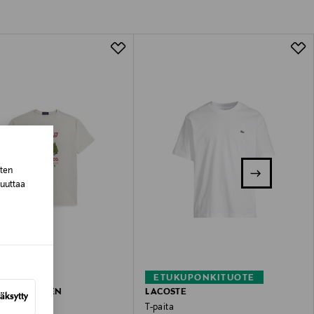
tuotteen koosta riippuen
lla valittuun osoitteeseen.
sten
muuttaa
–40%
ETUKUPONKITUOTE
ALPH LAUREN
LACOSTE
äksytty
T-paita