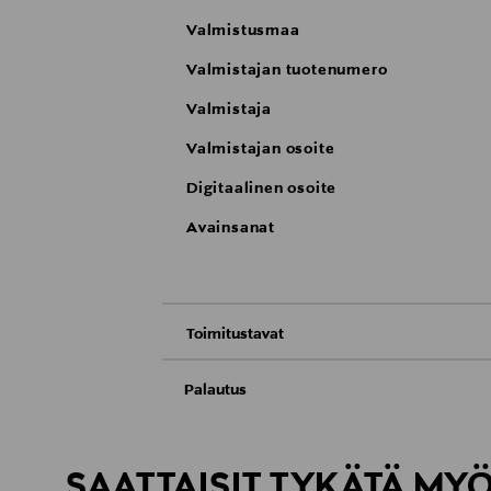
Valmistusmaa
Valmistajan tuotenumero
Valmistaja
Valmistajan osoite
Digitaalinen osoite
Avainsanat
Toimitustavat
Nouto tavaratalosta
Palautus
Meille on hyvin tärkeää, että olet tyytyvä
Toimitus automaattiin tai noutopisteeseen
Palauttaminen on maksutonta eikä sinun ta
SAATTAISIT TYKÄTÄ MY