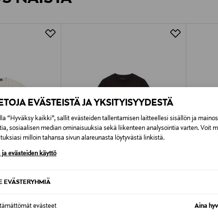
7,90 €–50,00 € kuljetusyhtiöstä ja 
Alk. 6,90 €, kun toimitus on saatavi
IETOJA EVÄSTEISTÄ JA YKSITYISYYDESTÄ
la “Hyväksy kaikki”, sallit evästeiden tallentamisen laitteellesi sisällön ja maino
tia, sosiaalisen median ominaisuuksia sekä liikenteen analysointia varten. Voit 
uksiasi milloin tahansa sivun alareunasta löytyvästä linkistä.
 ja evästeiden käyttö
SE EVÄSTERYHMIÄ
ALE –42%
ALE 
REN
EMPORIO ARMANI
POLO R
ttämättömät evästeet
Aina hyv
T-paita
T-paita