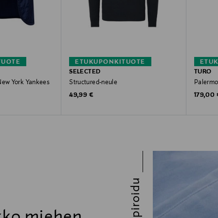
TUOTE
ETUKUPONKITUOTE
ETU
SELECTED
TURO
 New York Yankees
Structured-neule
Palermo
Original Price
Original
49,99 €
179,00 
Inspiroidu
ikko miehen