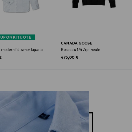
KUPONKITUOTE
CANADA GOOSE
 modern fit -smokkipaita
Rosseau 1/4 Zip -neule
 Price
Original Price
€
475,00 €