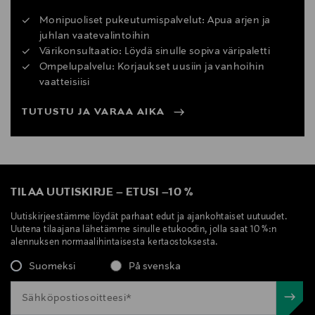
Monipuoliset pukeutumispalvelut: Apua arjen ja
juhlan vaatevalintoihin
Värikonsultaatio: Löydä sinulle sopiva väripaletti
Ompelupalvelu: Korjaukset uusiin ja vanhoihin
vaatteisiisi
TUTUSTU JA VARAA AIKA
TILAA UUTISKIRJE
–
ETUSI
–
10 %
Uutiskirjeestämme löydät parhaat edut ja ajankohtaiset uutuudet.
Uutena tilaajana lähetämme sinulle etukoodin, jolla saat 10 %:n
alennuksen normaalihintaisesta kertaostoksesta.
Suomeksi
På svenska