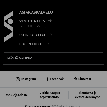
ASIAKASPALVELU
OTA YHTEYTTÄ
+358 9 1211(pvm/mpm)
USEIN KYSYTTYÄ
ETUJEN EHDOT
NÄYTÄ VALIKKO
TUKI & INFO
Instagram
Facebook
Pinterest
AJANKOHTAISTA
PALVELUT
Verkkokaupan
Tietoturva ja
Tietosuojaseloste
sopimusehdot
evästeiden käyttö
VASTUULLISUUS
©
2026 All rights reserved