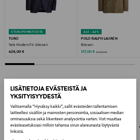
Valmistusmaa
Liettua
ETUKUPONKITUOTE
ALE –42%
Valmistajan tuotenumero
TURO
POLO RALPH LAUREN
Yale Modern Fit -bleiseri
Bleiseri
31478515
Original Price
Discounted Price
Original Price
429,00 €
317,00 €
545,00 €
Valmistaja
OSCAR JACOBSON AB
LISÄTIETOJA EVÄSTEISTÄ JA
Valmistajan osoite
LISÄÄ KIINNOSTAVIA
YKSITYISYYDESTÄ
Vvevgatan 1, 504 64 Borås, Sweden
TUOTTEITA
Valitsemalla “Hyväksy kaikki”, sallit evästeiden tallentamisen
laitteellesi sisällön ja mainosten personointia, sosiaalisen median
Digitaalinen osoite
ominaisuuksia sekä liikenteen analysointia varten. Voit muuttaa
customerservice@oscarjacobson.com
evästeasetuksiasi milloin tahansa sivun alareunasta löytyvästä
linkistä.
Avainsanat