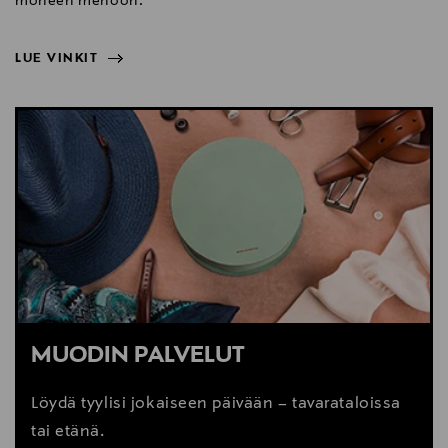
moneen menoon.
LUE VINKIT
NÄYTÄ VÄHEMMÄN
LUE VINKIT
MUODIN PALVELUT
Löydä tyylisi jokaiseen päivään – tavarataloissa
tai etänä.