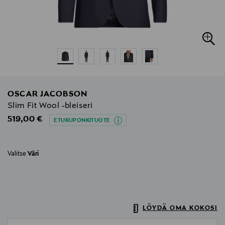
OSCAR JACOBSON
Slim Fit Wool -bleiseri
Original Price
519,00 €
ETUKUPONKITUOTE
Valitse
Väri
LÖYDÄ OMA KOKOSI