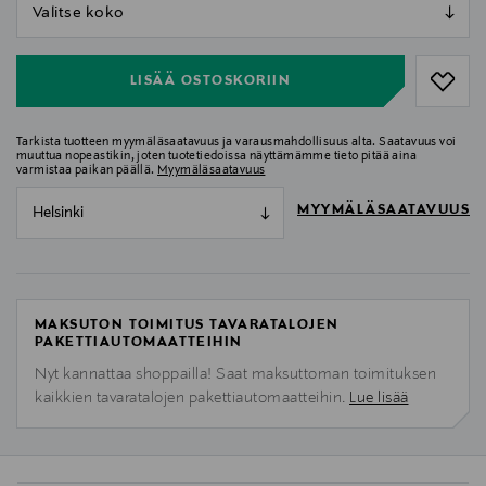
null
null
LISÄÄ OSTOSKORIIN
Tarkista tuotteen myymäläsaatavuus ja varausmahdollisuus alta. Saatavuus voi
muuttua nopeastikin, joten tuotetiedoissa näyttämämme tieto pitää aina
varmistaa paikan päällä.
Myymäläsaatavuus
MYYMÄLÄSAATAVUUS
Helsinki
MAKSUTON TOIMITUS TAVARATALOJEN
PAKETTIAUTOMAATTEIHIN
Nyt kannattaa shoppailla! Saat maksuttoman toimituksen
kaikkien tavaratalojen pakettiautomaatteihin.
Lue lisää