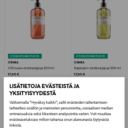
120 g
Väri
VIHREÄ
Koko
120 g
ETUKUPONKITUOTE
ETUKUPONKITUOTE
Ainesosaluettelo
OSMIA
OSMIA
Villiruusu-nestesaippua 500 ml
Raparperi-nestesaippua 500 ml
AQUA, SODIUM COCOATE, SUCROSE,PROPYLENE
Original Price
Original Price
17,90 €
17,90 €
GLYCOL, SODIUM RICINOLEATE, GLYCERIN, SODIUM
STEARATE, TOCOPHEROL, TETRASODIUM
LISÄTIETOJA EVÄSTEISTÄ JA
GLUTAMATE DIACETATE,&nbsp;PARFUM, TERPINEOL,
YKSITYISYYDESTÄ
CARYOPHYLLENE LINALOOL, CI 75815
Valitsemalla “Hyväksy kaikki”, sallit evästeiden tallentamisen
laitteellesi sisällön ja mainosten personointia, sosiaalisen median
Valmistusmaa
LISÄÄ KIINNOSTAVIA
ominaisuuksia sekä liikenteen analysointia varten. Voit muuttaa
evästeasetuksiasi milloin tahansa sivun alareunasta löytyvästä
Suomi
TUOTTEITA
linkistä.