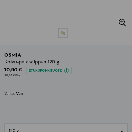
OSMIA
Koivu-palasaippua 120 g
Original Price
10,90 €
ETUKUPONKITUOTE
90,83 €/1kg
Valitse
Väri
null