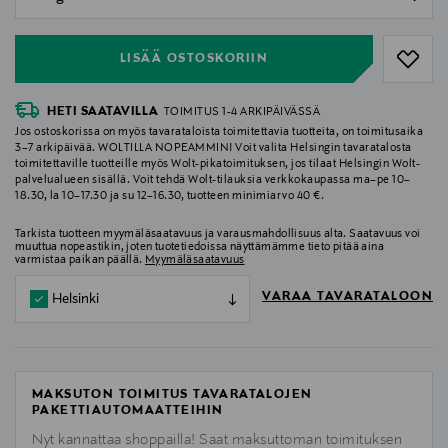
null
LISÄÄ OSTOSKORIIN
HETI SAATAVILLA
TOIMITUS 1-4 ARKIPÄIVÄSSÄ
Jos ostoskorissa on myös tavarataloista toimitettavia tuotteita, on toimitusaika
3–7 arkipäivää. WOLTILLA NOPEAMMIN! Voit valita Helsingin tavaratalosta
toimitettaville tuotteille myös Wolt-pikatoimituksen, jos tilaat Helsingin Wolt-
palvelualueen sisällä. Voit tehdä Wolt-tilauksia verkkokaupassa ma–pe 10–
18.30, la 10–17.30 ja su 12–16.30, tuotteen minimiarvo 40 €.
Tarkista tuotteen myymäläsaatavuus ja varausmahdollisuus alta. Saatavuus voi
muuttua nopeastikin, joten tuotetiedoissa näyttämämme tieto pitää aina
varmistaa paikan päällä.
Myymäläsaatavuus
VARAA TAVARATALOON
Helsinki
MAKSUTON TOIMITUS TAVARATALOJEN
PAKETTIAUTOMAATTEIHIN
Nyt kannattaa shoppailla! Saat maksuttoman toimituksen