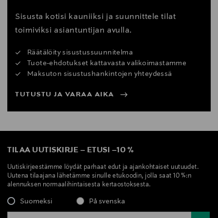
Sisusta kotisi kauniiksi ja suunnittele tilat
toimiviksi asiantuntijan avulla.
Räätälöity sisustussuunnitelma
Tuote-ehdotukset kattavasta valikoimastamme
Maksuton sisustushankintojen yhteydessä
TUTUSTU JA VARAA AIKA
TILAA UUTISKIRJE
–
ETUSI
–
10 %
Uutiskirjeestämme löydät parhaat edut ja ajankohtaiset uutuudet.
Uutena tilaajana lähetämme sinulle etukoodin, jolla saat 10 %:n
alennuksen normaalihintaisesta kertaostoksesta.
Suomeksi
På svenska