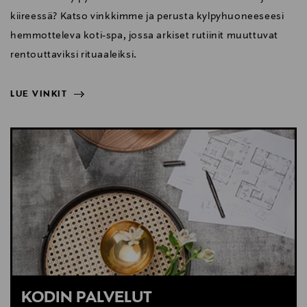
kiireessä? Katso vinkkimme ja perusta kylpyhuoneeseesi
hemmotteleva koti-spa, jossa arkiset rutiinit muuttuvat
rentouttaviksi rituaaleiksi.
LUE VINKIT
NÄYTÄ VÄHEMMÄN
LUE VINKIT
KODIN PALVELUT