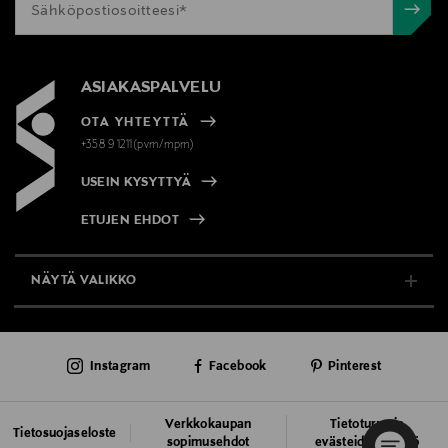
ASIAKASPALVELU
OTA YHTEYTTÄ
+358 9 1211(pvm/mpm)
USEIN KYSYTTYÄ
ETUJEN EHDOT
NÄYTÄ VALIKKO
TUKI & INFO
Instagram
Facebook
Pinterest
AJANKOHTAISTA
PALVELUT
Verkkokaupan
Tietoturva ja
Tietosuojaseloste
sopimusehdot
evästeiden käyttö