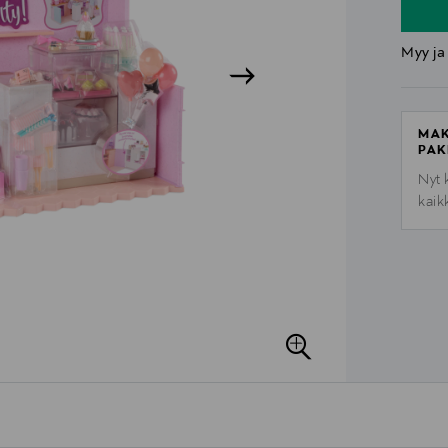
Myy ja
MAK
PAK
Nyt 
kaik