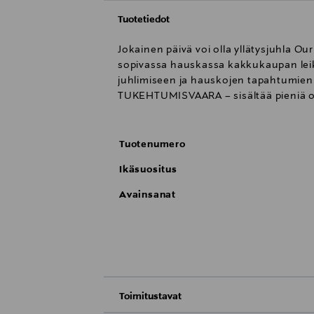
Tuotetiedot
Jokainen päivä voi olla yllätysjuhla O
sopivassa hauskassa kakkukaupan leik
juhlimiseen ja hauskojen tapahtumien
TUKEHTUMISVAARA – sisältää pieniä osia.
Tuotenumero
Ikäsuositus
Avainsanat
Toimitustavat