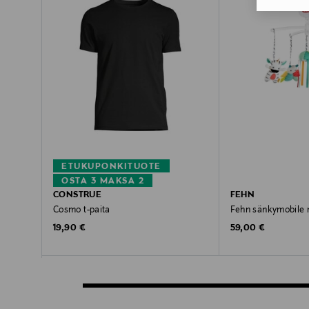
ETUKUPONKITUOTE
OSTA 3 MAKSA 2
CONSTRUE
FEHN
Cosmo t-paita
Fehn sänkymobile m
Original Price
Original Price
19,90 €
59,00 €