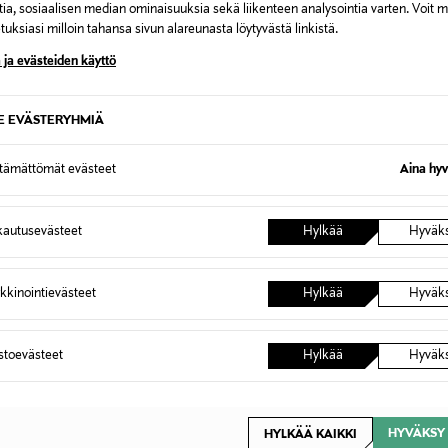
tia, sosiaalisen median ominaisuuksia sekä liikenteen analysointia varten. Voit 
uksiasi milloin tahansa sivun alareunasta löytyvästä linkistä.
 ja evästeiden käyttö
N
OUR GENERATION
OUR G
eikkisetti
OUR GENERATION Leikkisetti
OUR GEN
SE EVÄSTERYHMIÄ
Eläinlääkäriasema
Jälkiruo
Original Price
Original
34,99 €
99,99 
ttämättömät evästeet
Aina hyv
autusevästeet
Hylkää
Hyväk
kkinointievästeet
Hylkää
Hyväk
OTTEITA
astoevästeet
Hylkää
Hyväk
VE
HYVÄKSY 
HYLKÄÄ KAIKKI