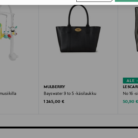
ALE 
MULBERRY
LESCAR
usiikilla
Bayswater 9 to 5 -käsilaukku
No 16 -s
Original Price
Discoun
1 245,00 €
50,90 