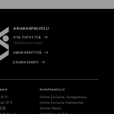
ASIAKASPALVELU
OTA YHTEYTTÄ
+358 9 1211(pvm/mpm)
USEIN KYSYTTYÄ
ETUJEN EHDOT
MANN
KUMPPANEILLE
t 10 %
Online Exclusive -kumppanuus
ster 10 %
Online Exclusive Partnership
优惠
Partner Media