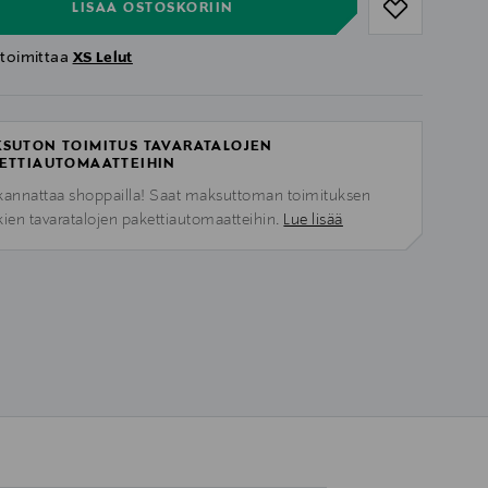
LISÄÄ OSTOSKORIIN
 toimittaa
XS Lelut
SUTON TOIMITUS TAVARATALOJEN
ETTIAUTOMAATTEIHIN
kannattaa shoppailla! Saat maksuttoman toimituksen
kien tavaratalojen pakettiautomaatteihin.
Lue lisää