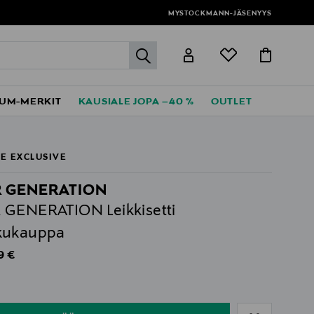
MYSTOCKMANN-JÄSENYYS
label.header.go
UM-MERKIT
KAUSIALE JOPA –40 %
OUTLET
E EXCLUSIVE
 GENERATION
GENERATION Leikkisetti
kukauppa
al Price
9 €
ull
ull