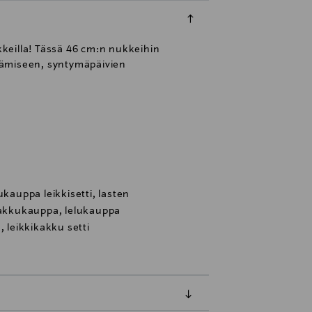
kkeilla! Tässä 46 cm:n nukkeihin
tämiseen, syntymäpäivien
ukauppa leikkisetti, lasten
 kakkukauppa, lelukauppa
, leikkikakku setti