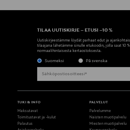
TILAA UUTISKIRJE
–
ETUSI
–
10 %
Uutiskirjeestämme löydät parhaat edut ja ajankohtai
tilaajana lähetämme sinulle etukoodin, jolla saat 10 
normaalihintaisesta kertaostoksesta.
Suomeksi
På svenska
TUKI & INFO
PALVELUT
Maksutavat
Palvelumme
Toimitustavat ja -kulut
Naisten muotipalvelu
Palautus
Miesten muotipalvelu