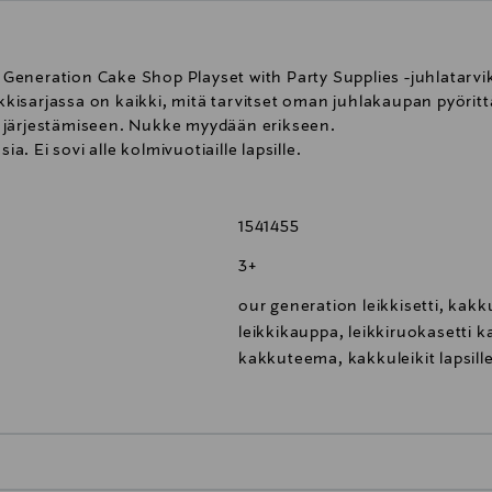
ur Generation Cake Shop Playset with Party Supplies -juhlatarvi
kisarjassa on kaikki, mitä tarvitset oman juhlakaupan pyörit
 järjestämiseen. Nukke myydään erikseen.
 Ei sovi alle kolmivuotiaille lapsille.
1541455
3+
our generation leikkisetti, kakk
leikkikauppa, leikkiruokasetti
kakkuteema, kakkuleikit lapsille