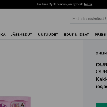
Lue lisää MyStockmann-jäsenyydestä
täältä
KKA
JÄSENEDUT
UUTUUDET
EDUT & IDEAT
PREMI
ONLIN
OUR
OUR 
Kak
Origin
199,9
n
n