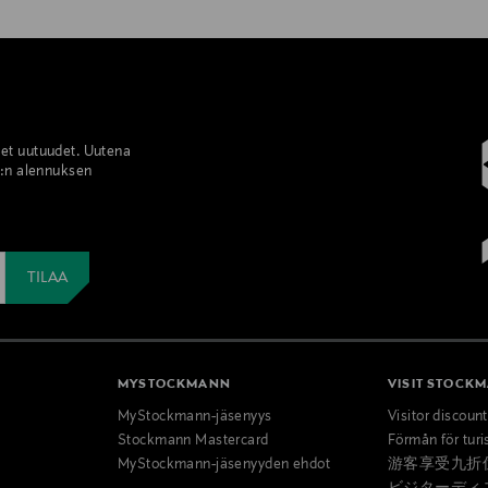
set uutuudet. Uutena
%:n alennuksen
MYSTOCKMANN
VISIT STOCK
MyStockmann-jäsenyys
Visitor discoun
Stockmann Mastercard
Förmån för turi
MyStockmann-jäsenyyden ehdot
游客享受九折