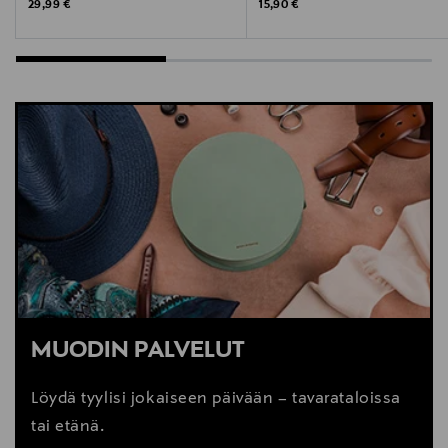
Original Price
Original Price
29,99 €
15,90 €
MUODIN PALVELUT
Löydä tyylisi jokaiseen päivään – tavarataloissa
tai etänä.