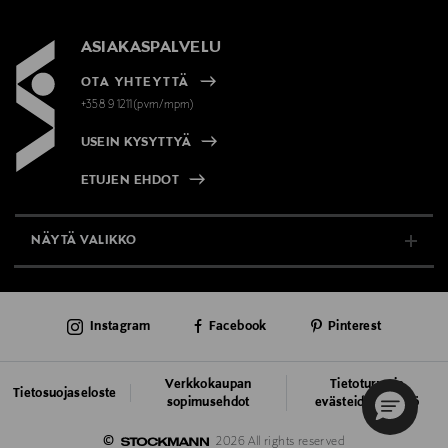
ASIAKASPALVELU
OTA YHTEYTTÄ
+358 9 1211(pvm/mpm)
USEIN KYSYTTYÄ
ETUJEN EHDOT
NÄYTÄ VALIKKO
TUKI & INFO
Instagram
Facebook
Pinterest
AJANKOHTAISTA
PALVELUT
Verkkokaupan
Tietoturva ja
Tietosuojaseloste
sopimusehdot
evästeiden käyttö
VASTUULLISUUS
©
2026 All rights reserved