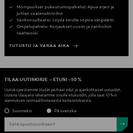
Monipuoliset pukeutumispalvelut: Apua arjen ja
juhlan vaatevalintoihin
Värikonsultaatio: Löydä sinulle sopiva väripaletti
Ompelupalvelu: Korjaukset uusiin ja vanhoihin
vaatteisiisi
TUTUSTU JA VARAA AIKA
TILAA UUTISKIRJE
–
ETUSI
–
10 %
Uutiskirjeestämme löydät parhaat edut ja ajankohtaiset uutuudet.
Uutena tilaajana lähetämme sinulle etukoodin, jolla saat 10 %:n
alennuksen normaalihintaisesta kertaostoksesta.
Suomeksi
På svenska