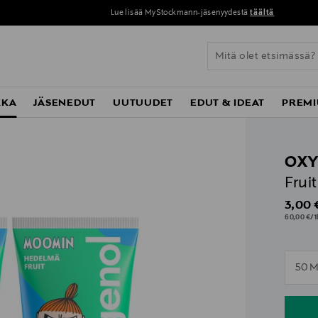
Lue lisää MyStockmann-jäsenyydestä
täältä
KKA
JÄSENEDUT
UUTUUDET
EDUT & IDEAT
PREMI
OXY
Frui
Origin
3,00 
60,00 €/1
n
50 M
n