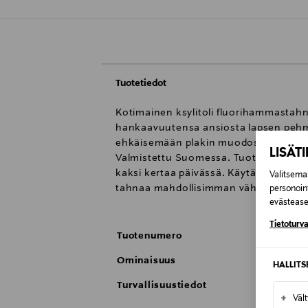
Tuotetiedot
Kotimainen ksylitoli fluorihammastahn
hankaavuutensa ansiosta lapsen pehmeil
ehkäisemään plakin muodostumista. Sisä
LISÄT
Valmistettu Suomessa. Tuotteelle on 
kaksi kertaa päivässä. Käytä hampaide
Valitsemal
tahnaa mahdollisimman vähän. Muita fl
personoin
evästeaset
Tietoturva
Tuotenumero
Ominaisuus
HALLIT
Turvallisuustiedot
+
Väl