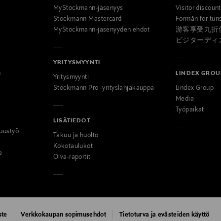
MyStockmann-jäsenyys
Visitor discoun
Stockmann Mastercard
Förmån för turi
MyStockmann-jäsenyyden ehdot
游客享受九折
ビジターディ
YRITYSMYYNTI
n
LINDEX GROU
Yritysmyynti
Stockmann Pro -yrityslahjakauppa
Lindex Group
Media
Työpaikat
LISÄTIEDOT
uustyö
Takuu ja huolto
Kokotaulukot
e
Oiva-raportit
ste
Verkkokaupan sopimusehdot
Tietoturva ja evästeiden käyttö