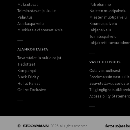
Maksutavat
Palvelumme
Toimitustavat ja -kulut
Naisten muotipalvelu
Palautus
Miesten muotipalvelu
Asiakaspalvelu
Kauneuspalvelu
Muokkaa evästeasetuksia
Lahjapalvelu
Toimituspalvelu
Lahjakortti tavarataloo
AJANKOHTAISTA
Tavaratalot ja aukioloajat
VASTUULLISUUS
Tiedotteet
Kampanjat
Osta vastuullisesti
Black Friday
Stockmannin vastuullis
Hullut Päivät
Saavutettavuusseloste
Online Exclusive
Tillgänglighetsutlåtand
Accessibility Statement
©
2026 All rights reserved
Tietosuojaselo