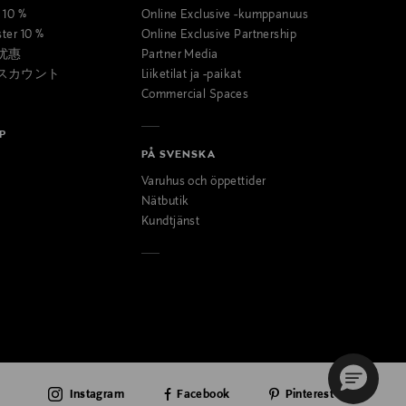
t 10 %
Online Exclusive -kumppanuus
ster 10 %
Online Exclusive Partnership
优惠
Partner Media
スカウント
Liiketilat ja -paikat
Commercial Spaces
P
PÅ SVENSKA
Varuhus och öppettider
Nätbutik
Kundtjänst
Instagram
Facebook
Pinterest