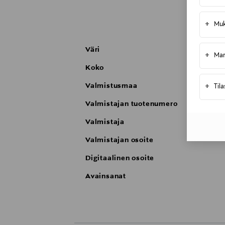
+
Muk
Väri
+
Mar
Koko
Valmistusmaa
+
Til
Valmistajan tuotenumero
Valmistaja
Valmistajan osoite
Digitaalinen osoite
Avainsanat