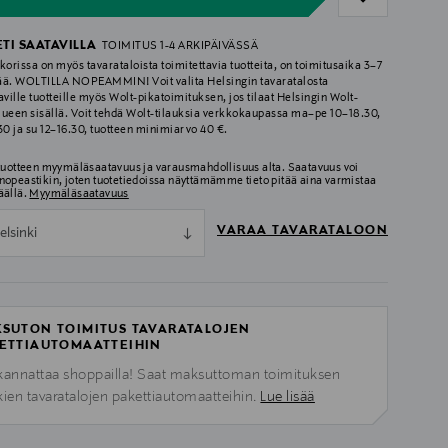
ETI SAATAVILLA
TOIMITUS 1-4 ARKIPÄIVÄSSÄ
korissa on myös tavarataloista toimitettavia tuotteita, on toimitusaika 3–7
ää. WOLTILLA NOPEAMMIN! Voit valita Helsingin tavaratalosta
aville tuotteille myös Wolt-pikatoimituksen, jos tilaat Helsingin Wolt-
lueen sisällä. Voit tehdä Wolt-tilauksia verkkokaupassa ma–pe 10–18.30,
.30 ja su 12–16.30, tuotteen minimiarvo 40 €.
 tuotteen myymäläsaatavuus ja varausmahdollisuus alta. Saatavuus voi
nopeastikin, joten tuotetiedoissa näyttämämme tieto pitää aina varmistaa
äällä.
Myymäläsaatavuus
VARAA TAVARATALOON
elsinki
SUTON TOIMITUS TAVARATALOJEN
ETTIAUTOMAATTEIHIN
kannattaa shoppailla! Saat maksuttoman toimituksen
kien tavaratalojen pakettiautomaatteihin.
Lue lisää