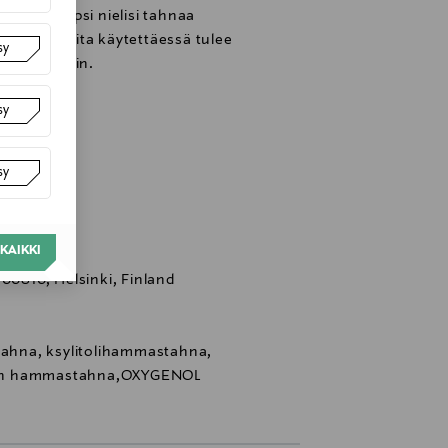
, jotta lapsi nielisi tahnaa
uorituotteita käytettäessä tulee
sy
tai lääkäriin.
sy
sy
KAIKKI
 00810, Helsinki, Finland
hna, ksylitolihammastahna,
nen hammastahna,OXYGENOL