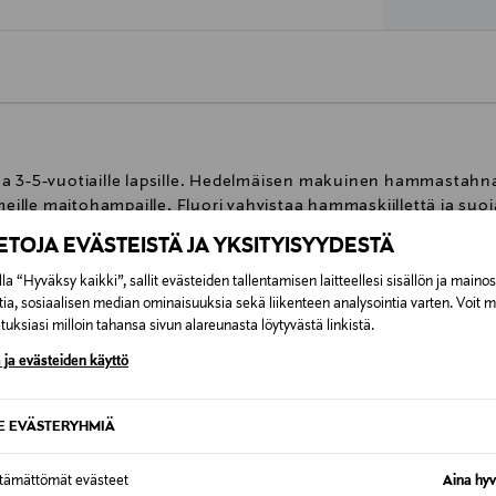
a 3-5-vuotiaille lapsille. Hedelmäisen makuinen hammastahna 
le maitohampaille. Fluori vahvistaa hammaskiillettä ja suojaa 
ltää 10% ksylitolia, fluoria 1000 ppm. Ei sisällä natriumlaury
IETOJA EVÄSTEISTÄ JA YKSITYISYYDESTÄ
myönnetty Avainlippu-tunnus. Käyttöohje: 6-vuotiaat ja sitä
n harjauksessa herneen kokoinen määrä hammastahnaa ja valvo 
la “Hyväksy kaikki”, sallit evästeiden tallentamisen laitteellesi sisällön ja maino
uorituotteita käytettäessä tulee ottaa yhteyttä hammaslääkäri
tia, sosiaalisen median ominaisuuksia sekä liikenteen analysointia varten. Voit 
uksiasi milloin tahansa sivun alareunasta löytyvästä linkistä.
 ja evästeiden käyttö
177327412
Vegaaninen
SE EVÄSTERYHMIÄ
6-vuotiaat ja sitä nuoremmat l
ttämättömät evästeet
Aina hyv
päivässä. Käytä hampaiden har