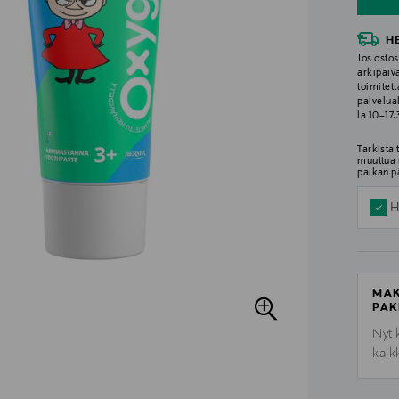
H
Jos ostos
arkipäiv
toimitett
palvelua
la 10–17
Tarkista
muuttua 
paikan p
H
MAK
PAK
Nyt 
kaik