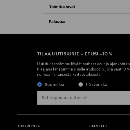
Toimitustavat
Nouto tavaratalosta
Palautus
Meille on hyvin tärkeää, että olet tyytyvä
Toimitus automaattiin tai noutopisteeseen
Kosmetiikka- ja luontaistuotepakkaukset tu
Avattua tuotetta ei voi palauttaa.
Kotiinkuljetus
TILAA UUTISKIRJE
–
ETUSI
–
10 %
LUE TARKEMMAT PALAUTUSOHJEET
Uutiskirjeestämme löydät parhaat edut ja ajankohtai
Pikatoimitus Wolt
tilaajana lähetämme sinulle etukoodin, jolla saat 10 
normaalihintaisesta kertaostoksesta.
Suomeksi
På svenska
TUKI & INFO
PALVELUT