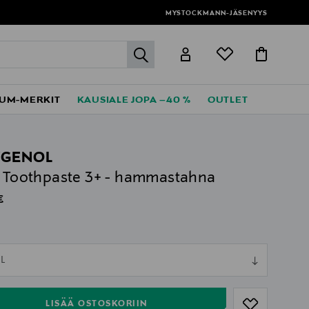
MYSTOCKMANN-JÄSENYYS
label.header.go
UM-MERKIT
KAUSIALE JOPA –40 %
OUTLET
GENOL
t Toothpaste 3+ - hammastahna
al Price
€
l
ull
L
ull
LISÄÄ OSTOSKORIIN