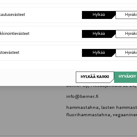
hammastahnaa ja valvo harjausta
mahdollisimman vähän. Muita fl
autusevästeet
Hylkää
Hyväk
ottaa yhteyttä hammaslääkäriin 
NOCOL
kkinointievästeet
Hylkää
Hyväk
50 ML
Suomi
astoevästeet
Hylkää
Hyväk
1000001029
Berner Oy
HYVÄKSY 
HYLKÄÄ KAIKKI
Berner Oy, Hitsaajankatu 22-24,
info@berner.fi
hammastahna, lasten hammasta
fluorihammastahna, vegaani