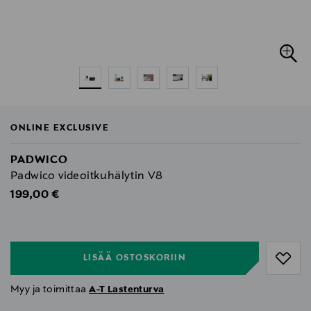
ONLINE EXCLUSIVE
PADWICO
Padwico videoitkuhälytin V8
Original Price
199,00 €
null
null
LISÄÄ OSTOSKORIIN
Myy ja toimittaa
A-T Lastenturva