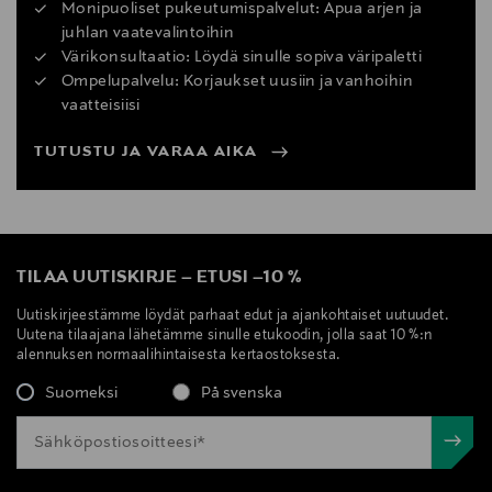
Monipuoliset pukeutumispalvelut: Apua arjen ja
juhlan vaatevalintoihin
Värikonsultaatio: Löydä sinulle sopiva väripaletti
Ompelupalvelu: Korjaukset uusiin ja vanhoihin
vaatteisiisi
TUTUSTU JA VARAA AIKA
TILAA UUTISKIRJE
–
ETUSI
–
10 %
Uutiskirjeestämme löydät parhaat edut ja ajankohtaiset uutuudet.
Uutena tilaajana lähetämme sinulle etukoodin, jolla saat 10 %:n
alennuksen normaalihintaisesta kertaostoksesta.
Suomeksi
På svenska