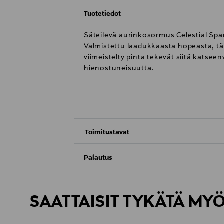
Tuotetiedot
Säteilevä aurinkosormus Celestial Spar
Valmistettu laadukkaasta hopeasta, täm
viimeistelty pinta tekevät siitä katsee
hienostuneisuutta.
Toimitustavat
Toimitus postiin tai noutopisteeseen
Palautus
Meille on hyvin tärkeää, että olet tyytyvä
Kotiinkuljetus
Palauttaminen on maksutonta eikä sinun ta
SAATTAISIT TYKÄTÄ MY
LUE TARKEMMAT PALAUTUSOHJEET