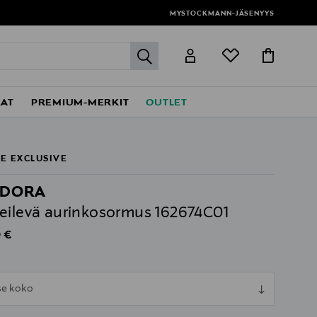
MYSTOCKMANN-JÄSENYYS
label.header.go
EAT
PREMIUM-MERKIT
OUTLET
E EXCLUSIVE
NDORA
eilevä aurinkosormus 162674C01
al Price
 €
ull
tse koko
ull