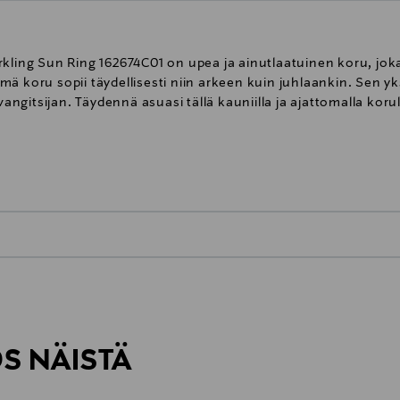
kling Sun Ring 162674C01 on upea ja ainutlaatuinen koru, joka 
ä koru sopii täydellisesti niin arkeen kuin juhlaankin. Sen y
nvangitsijan. Täydennä asuasi tällä kauniilla ja ajattomalla kor
0,00 € – 4,90 €
inen tilaukseesi. Voit palauttaa tilaamasi tuotteen 30 vuorokauden ku
Näet lopullisen toimituskulun tila
rvitse ilmoittaa palautuksesta etukäteen.
ÖS NÄISTÄ