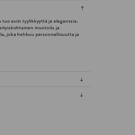
tuo esiin tyylikkyyttä ja eleganssia.
ksityiskohtainen muotoilu ja
ulla, joka hehkuu persoonallisuutta ja
luessa tuotteen vastaanottamisesta.
uksesi Toimitustapa-kohdassa.