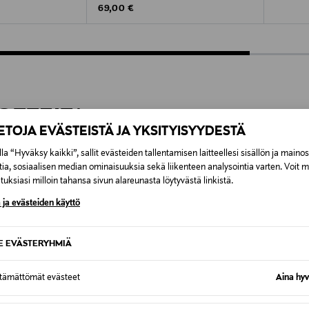
Original Price
69,00 €
OTTEITA
IETOJA EVÄSTEISTÄ JA YKSITYISYYDESTÄ
la “Hyväksy kaikki”, sallit evästeiden tallentamisen laitteellesi sisällön ja maino
tia, sosiaalisen median ominaisuuksia sekä liikenteen analysointia varten. Voit 
VE
ONLINE EXCLUSIVE
ONLIN
uksiasi milloin tahansa sivun alareunasta löytyvästä linkistä.
 ja evästeiden käyttö
SE EVÄSTERYHMIÄ
ttämättömät evästeet
Aina hyv