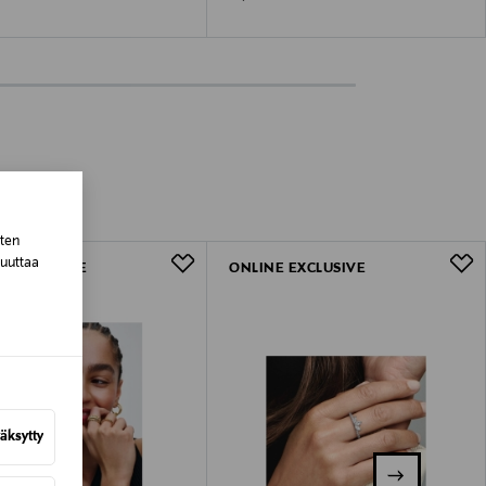
sten
muuttaa
E EXCLUSIVE
ONLINE EXCLUSIVE
äksytty