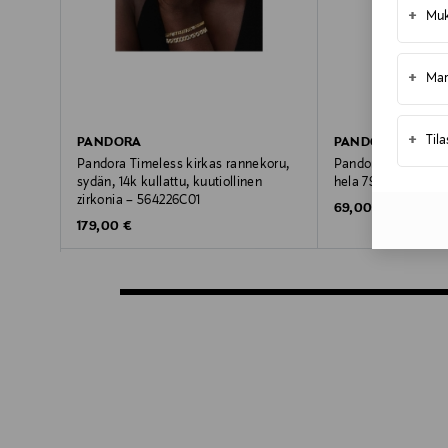
+
Muk
+
Mar
+
Til
PANDORA
PANDORA
Pandora Timeless kirkas rannekoru,
Pandora Lentokone 
sydän, 14k kullattu, kuutiollinen
hela 793913C01
zirkonia – 564226C01
Original Price
69,00 €
Original Price
179,00 €