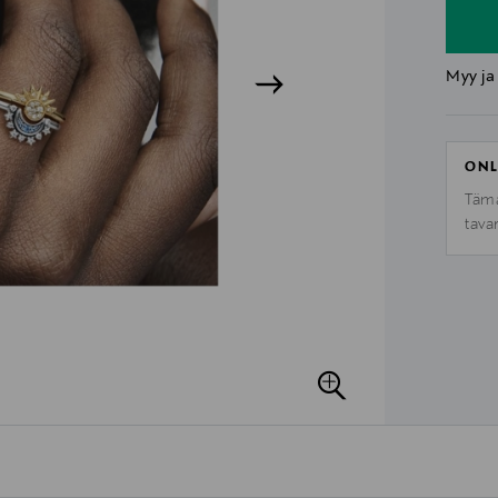
Myy ja
ONL
Tämä
tava