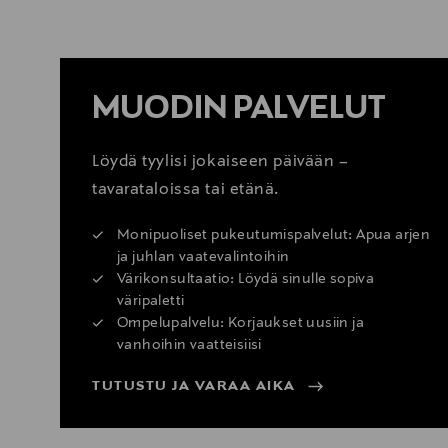
LUE LISÄÄ
MUODIN PALVELUT
Löydä tyylisi jokaiseen päivään –
tavarataloissa tai etänä.
Monipuoliset pukeutumispalvelut: Apua arjen
ja juhlan vaatevalintoihin
Värikonsultaatio: Löydä sinulle sopiva
väripaletti
Ompelupalvelu: Korjaukset uusiin ja
vanhoihin vaatteisiisi
TUTUSTU JA VARAA AIKA