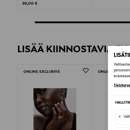
Original Price
99,00 €
LISÄÄ KIINNOSTAVIA TU
LISÄT
Valitsemal
personoin
ONLINE EXCLUSIVE
ONLINE EXCLUSI
evästeaset
Tietoturva
HALLIT
+
Väl