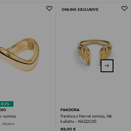
ONLINE EXCLUSIVE
–62%
UDIO
PANDORA
o -sormus
Pandora x Marvel sormus, 14k
kullattu – 164222C00
ted Price
Original Price
€
175,00 €
Original Price
89,00 €