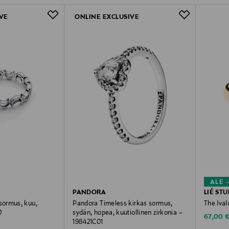
VE
ONLINE EXCLUSIVE
ALE 
PANDORA
LIÉ ST
ormus, kuu,
Pandora Timeless kirkas sormus,
The Ival
0
sydän, hopea, kuutiollinen zirkonia –
Discoun
67,00 
198421C01