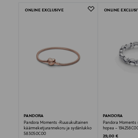
ONLINE EXCLUSIVE
ONLINE EXCLUSI
PANDORA
PANDORA
Pandora Moments -Ruusukultainen
Pandora Moments s
käärmeketjurannekoru ja sydänlukko
hopea – 194258C0
583050C00
Original Price
29,00 €