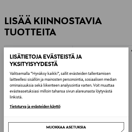
LISÄÄ KIINNOSTAVIA
TUOTTEITA
ONLINE EXCLUSIVE
ONLINE EXCLUSIVE
LISÄTIETOJA EVÄSTEISTÄ JA
YKSITYISYYDESTÄ
Valitsemalla “Hyväksy kaikki”, sallit evästeiden tallentamisen
laitteellesi sisällön ja mainosten personointia, sosiaalisen median
ominaisuuksia sekä liikenteen analysointia varten. Voit muuttaa
evästeasetuksiasi milloin tahansa sivun alareunasta löytyvästä
linkistä.
Tietoturva ja evästeiden käyttö
SNÖ OF SWEDEN
HOUSE OF ELLIOTT
Camille drop ring ear g/clear - Snö of
Faye - Sormus
MUOKKAA ASETUKSIA
Sweden