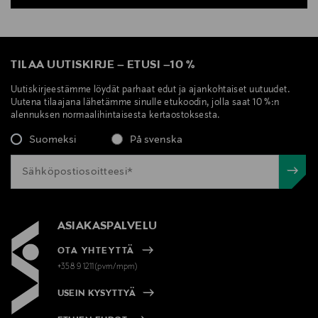
TILAA UUTISKIRJE
–
ETUSI
–
10 %
Uutiskirjeestämme löydät parhaat edut ja ajankohtaiset uutuudet.
Uutena tilaajana lähetämme sinulle etukoodin, jolla saat 10 %:n
alennuksen normaalihintaisesta kertaostoksesta.
Suomeksi
På svenska
ASIAKASPALVELU
OTA YHTEYTTÄ
+358 9 1211(pvm/mpm)
USEIN KYSYTTYÄ