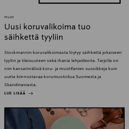
Muoti
Uusi koruvalikoima tuo
säihkettä tyyliin
Stockmannin koruvalikoimasta löytyy säihkettä jokaiseen
tyyliin ja tilaisuuteen sekä ihania lahjaideoita. Tarjolla on
niin kansainvälisiä koru- ja muotifanien suosikkeja kuin
uutta kiinnostavaa korumuotoilua Suomesta ja
Skandinaviasta.
LUE LISÄÄ
NÄYTÄ VÄHEMMÄN
LUE LISÄÄ