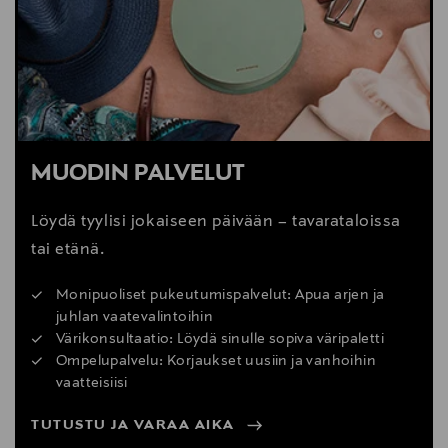
MUODIN PALVELUT
Löydä tyylisi jokaiseen päivään – tavarataloissa
tai etänä.
Monipuoliset pukeutumispalvelut: Apua arjen ja
juhlan vaatevalintoihin
Värikonsultaatio: Löydä sinulle sopiva väripaletti
Ompelupalvelu: Korjaukset uusiin ja vanhoihin
vaatteisiisi
TUTUSTU JA VARAA AIKA