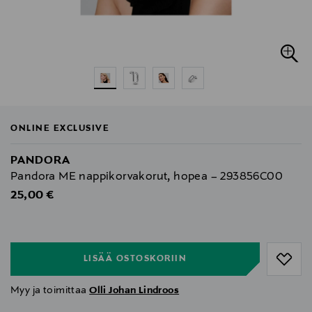
ONLINE EXCLUSIVE
PANDORA
Pandora ME nappikorvakorut, hopea – 293856C00
Original Price
25,00 €
null
null
LISÄÄ OSTOSKORIIN
Myy ja toimittaa
Olli Johan Lindroos