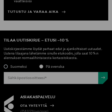
vaatteisiisi
TUTUSTU JA VARAA AIKA
TILAA UUTISKIRJE
–
ETUSI
–
10 %
Uutiskirjeestämme löydät parhaat edut ja ajankohtaiset uutuudet.
Uutena tilaajana lähetämme sinulle etukoodin, jolla saat 10 %:n
alennuksen normaalihintaisesta kertaostoksesta.
Suomeksi
På svenska
ASIAKASPALVELU
OTA YHTEYTTÄ
+358 9 1211(pvm/mpm)