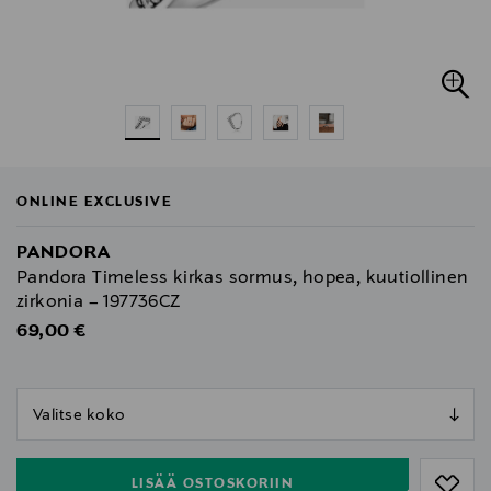
ONLINE EXCLUSIVE
PANDORA
Pandora Timeless kirkas sormus, hopea, kuutiollinen
zirkonia – 197736CZ
Original Price
69,00 €
null
null
LISÄÄ OSTOSKORIIN