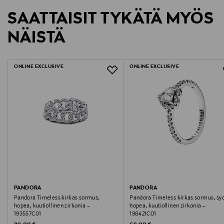
LUE KOKO TUOTEKUVAUS
Näet lopullisen toimituskulun tilauksesi Toimitustapa-
tuotteen vastaanottamisesta. Palauttaminen on maksutonta
ajattomalla korulla, joka hehkuu persoonallisuutta ja
kohdassa.
SAATTAISIT TYKÄTÄ MYÖS
eikä sinun tarvitse ilmoittaa palautuksesta etukäteen.
hienostuneisuutta.
NÄISTÄ
LUE TARKEMMAT PALAUTUSOHJEET
ONLINE EXCLUSIVE
ONLINE EXCLUSIVE
PANDORA
PANDORA
Pandora Timeless kirkas sormus,
Pandora Timeless kirkas sormus, sy
hopea, kuutiollinen zirkonia –
hopea, kuutiollinen zirkonia –
193557C01
198421C01