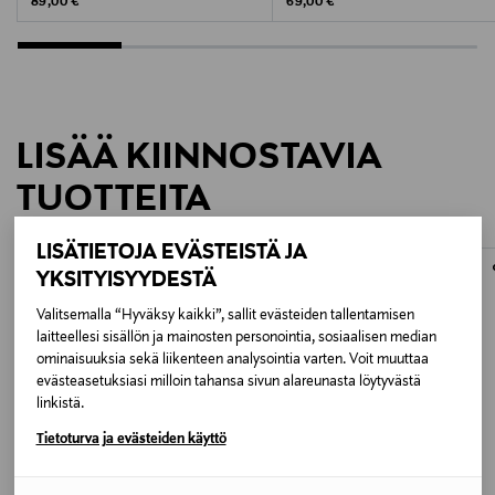
Original Price
Original Price
89,00 €
69,00 €
LISÄÄ KIINNOSTAVIA
TUOTTEITA
LISÄTIETOJA EVÄSTEISTÄ JA
ONLINE EXCLUSIVE
ONLINE EXCLUSIVE
YKSITYISYYDESTÄ
Valitsemalla “Hyväksy kaikki”, sallit evästeiden tallentamisen
laitteellesi sisällön ja mainosten personointia, sosiaalisen median
ominaisuuksia sekä liikenteen analysointia varten. Voit muuttaa
evästeasetuksiasi milloin tahansa sivun alareunasta löytyvästä
linkistä.
Tietoturva ja evästeiden käyttö