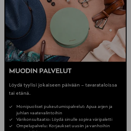
LUE LISÄÄ
MUODIN PALVELUT
Löydä tyylisi jokaiseen päivään – tavarataloissa
tai etänä.
Monipuoliset pukeutumispalvelut: Apua arjen ja
juhlan vaatevalintoihin
Värikonsultaatio: Löydä sinulle sopiva väripaletti
Ompelupalvelu: Korjaukset uusiin ja vanhoihin