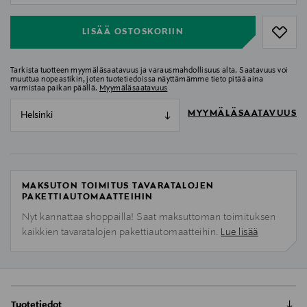
LISÄÄ OSTOSKORIIN
Tarkista tuotteen myymäläsaatavuus ja varausmahdollisuus alta. Saatavuus voi
muuttua nopeastikin, joten tuotetiedoissa näyttämämme tieto pitää aina
varmistaa paikan päällä.
Myymäläsaatavuus
MYYMÄLÄSAATAVUUS
Helsinki
MAKSUTON TOIMITUS TAVARATALOJEN
PAKETTIAUTOMAATTEIHIN
Nyt kannattaa shoppailla! Saat maksuttoman toimituksen
kaikkien tavaratalojen pakettiautomaatteihin.
Lue lisää
Tuotetiedot