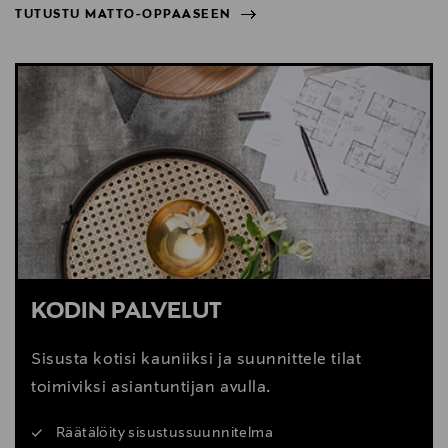
TUTUSTU MATTO-OPPAASEEN
NÄYTÄ VÄHEMMÄN
TUTUSTU MATTO-OPPAASEEN
KODIN PALVELUT
Sisusta kotisi kauniiksi ja suunnittele tilat
toimiviksi asiantuntijan avulla.
Räätälöity sisustussuunnitelma