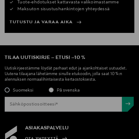
Tuote-ehdotukset kattavasta valikoimastamme
Maksuton sisustushankintojen yhteydessä
TUTUSTU JA VARAA AIKA
TILAA UUTISKIRJE
–
ETUSI
–
10 %
Uutiskirjeestämme löydät parhaat edut ja ajankohtaiset uutuudet.
Uutena tilaajana lähetämme sinulle etukoodin, jolla saat 10 %:n
alennuksen normaalihintaisesta kertaostoksesta.
Suomeksi
På svenska
ASIAKASPALVELU
OTA YHTEYTTÄ