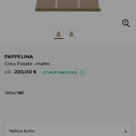
PAPPELINA
Criss Potato -matto
Original Price
220,00 €
alk.
ETUKUPONKITUOTE
Valitse
Väri
null
null