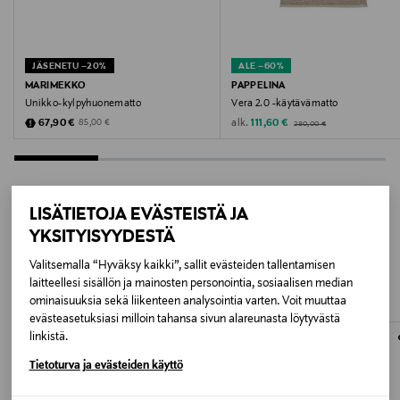
POTATO/CREAM/PINE EDGE
Valmistusmaa
JÄSENETU –20%
ALE –60%
Ruotsi
MARIMEKKO
PAPPELINA
Unikko-kylpyhuonematto
Vera 2.0 -käytävämatto
Valmistajan tuotenumero
Original Price
Discounted Price
Discounted Price
alk.
Original Price
67,90 €
111,60 €
85,00 €
280,00 €
CR6P715
Valmistaja
LISÄTIETOJA EVÄSTEISTÄ JA
PAPPELINA AB
YKSITYISYYDESTÄ
LISÄÄ KIINNOSTAVIA
Valitsemalla “Hyväksy kaikki”, sallit evästeiden tallentamisen
Valmistajan osoite
TUOTTEITA
laitteellesi sisällön ja mainosten personointia, sosiaalisen median
Ryssnäsgatan 8, 504 64 Borås, Sweden
ominaisuuksia sekä liikenteen analysointia varten. Voit muuttaa
evästeasetuksiasi milloin tahansa sivun alareunasta löytyvästä
linkistä.
Digitaalinen osoite
Tietoturva ja evästeiden käyttö
info@pappelina.com