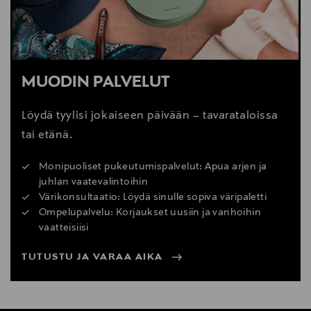
MUODIN PALVELUT
Löydä tyylisi jokaiseen päivään – tavarataloissa
tai etänä.
Monipuoliset pukeutumispalvelut: Apua arjen ja
juhlan vaatevalintoihin
Värikonsultaatio: Löydä sinulle sopiva väripaletti
Ompelupalvelu: Korjaukset uusiin ja vanhoihin
vaatteisiisi
TUTUSTU JA VARAA AIKA