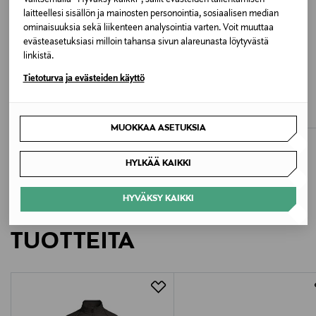
0541 - BLACK
laitteellesi sisällön ja mainosten personointia, sosiaalisen median
ominaisuuksia sekä liikenteen analysointia varten. Voit muuttaa
evästeasetuksiasi milloin tahansa sivun alareunasta löytyvästä
Valmistusmaa
linkistä.
UUTTA
ETUKUPONKITUOTE
Kiina
PARAJUMPERS
SUPERDRY
Tietoturva ja evästeiden käyttö
Pharrell-untuvatoppatakki
Hooded Fuji Lite -toppatakki
Valmistajan tuotenumero
Original Price
Original Price
620,00 €
119,99 €
25WMPMJKMA21
MUOKKAA ASETUKSIA
Valmistaja
HYLKÄÄ KAIKKI
W.P. Lavori in Corso S.p.A.
HYVÄKSY KAIKKI
LISÄÄ KIINNOSTAVIA
Valmistajan osoite
TUOTTEITA
W.P. Lavori in Corso S.p.A., Via Angelo Manzoni, 44,
33085 Maniago (PN), Italy
Digitaalinen osoite