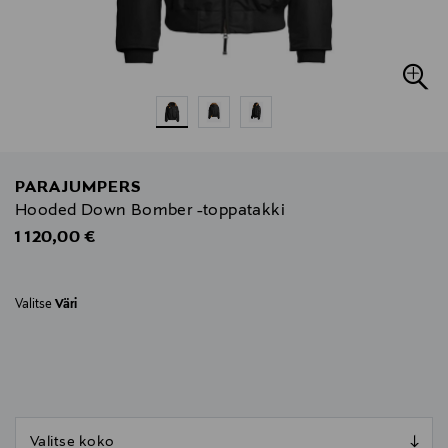
PARAJUMPERS
Hooded Down Bomber -toppatakki
Original Price
1 120,00 €
Valitse
Väri
null