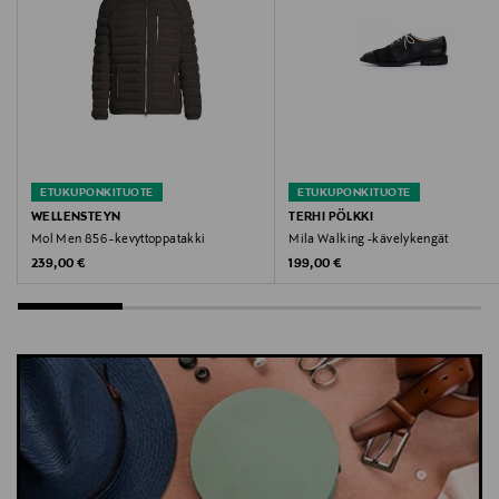
customer.care@parajumpers.it
Avainsanat
takki, untuvatakki, bomber, Parajumpers, talvitakki,
toppatakki
ETUKUPONKITUOTE
ETUKUPONKITUOTE
WELLENSTEYN
TERHI PÖLKKI
Mol Men 856 -kevyttoppatakki
Mila Walking -kävelykengät
Original Price
Original Price
239,00 €
199,00 €