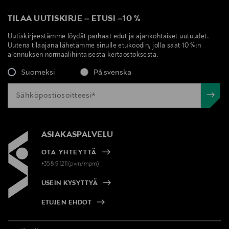
TILAA UUTISKIRJE
–
ETUSI
–
10 %
Uutiskirjeestämme löydät parhaat edut ja ajankohtaiset uutuudet.
Uutena tilaajana lähetämme sinulle etukoodin, jolla saat 10 %:n
alennuksen normaalihintaisesta kertaostoksesta.
Suomeksi
På svenska
ASIAKASPALVELU
OTA YHTEYTTÄ
+358 9 1211(pvm/mpm)
USEIN KYSYTTYÄ
ETUJEN EHDOT