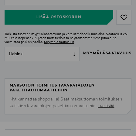
null
LISÄÄ OSTOSKORIIN
Tarkista tuotteen myymäläsaatavuus ja varausmahdollisuus alta. Saatavuus voi
muuttua nopeastikin, joten tuotetiedoissa näyttämämme tieto pitää aina
varmistaa paikan päällä.
Myymäläsaatavuus
MYYMÄLÄSAATAVUUS
Helsinki
MAKSUTON TOIMITUS TAVARATALOJEN
PAKETTIAUTOMAATTEIHIN
Nyt kannattaa shoppailla! Saat maksuttoman toimituksen
kaikkien tavaratalojen pakettiautomaatteihin.
Lue lisää