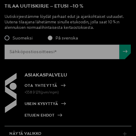
TILAA UUTISKIRJE
–
ETUSI
–
10 %
Uutiskirjeestämme löydät parhaat edut ja ajankohtaiset uutuudet.
Uutena tilaajana lähetämme sinulle etukoodin, jolla saat 10 %:n
alennuksen normaalihintaisesta kertaostoksesta.
Suomeksi
På svenska
ASIAKASPALVELU
OTA YHTEYTTÄ
+358 9 1211(pvm/mpm)
USEIN KYSYTTYÄ
ETUJEN EHDOT
NÄYTÄ VALIKKO