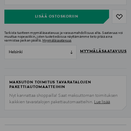
null
LISÄÄ OSTOSKORIIN
Tarkista tuotteen myymäläsaatavuus ja varausmahdollisuus alta. Saatavuus voi
muuttua nopeastikin, joten tuotetiedoissa näyttämämme tieto pitää aina
varmistaa paikan päällä.
Myymäläsaatavuus
MYYMÄLÄSAATAVUUS
Helsinki
MAKSUTON TOIMITUS TAVARATALOJEN
PAKETTIAUTOMAATTEIHIN
Nyt kannattaa shoppailla! Saat maksuttoman toimituksen
kaikkien tavaratalojen pakettiautomaatteihin.
Lue lisää