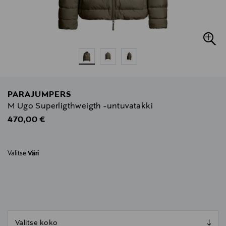
PARAJUMPERS
M Ugo Superligthweigth -untuvatakki
Original Price
470,00 €
Valitse
Väri
null