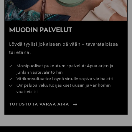
MUODIN PALVELUT
Löydä tyylisi jokaiseen päivään – tavarataloissa
tai etänä.
Monipuoliset pukeutumispalvelut: Apua arjen ja
juhlan vaatevalintoihin
Värikonsultaatio: Löydä sinulle sopiva väripaletti
Ompelupalvelu: Korjaukset uusiin ja vanhoihin
vaatteisiisi
TUTUSTU JA VARAA AIKA