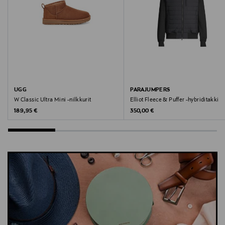
Avainsanat
untuvatakki, kevyttoppatakki, miesten takki,
ulkoilutakki, Parajumpers
UGG
PARAJUMPERS
W Classic Ultra Mini -nilkkurit
Elliot Fleece & Puffer -hybriditakki
Original Price
Original Price
189,95 €
350,00 €