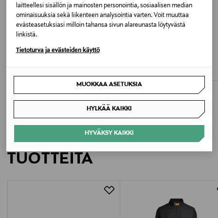
laitteellesi sisällön ja mainosten personointia, sosiaalisen median
Valmistusmaa
ominaisuuksia sekä liikenteen analysointia varten. Voit muuttaa
Indonesia
evästeasetuksiasi milloin tahansa sivun alareunasta löytyvästä
linkistä.
ETUKUPONKITUOTE
Valmistajan tuotenumero
Tietoturva ja evästeiden käyttö
MOOSE KNUCKLES
PARAJUMPERS
Original 3Q NeoShear -untuvatakki
M Jayden Warm Up -untuvatakki
SL04 UGO M
Original Price
Original Price
1 245,00 €
370,00 €
MUOKKAA ASETUKSIA
Valmistaja
W.P. Lavori in Corso S.p.A.
HYLKÄÄ KAIKKI
Valmistajan osoite
HYVÄKSY KAIKKI
LISÄÄ KIINNOSTAVIA
W.P. Lavori in Corso S.p.A., Via Angelo Manzoni, 44,
TUOTTEITA
33085 Maniago (PN), Italy
Digitaalinen osoite
customer.care@parajumpers.it