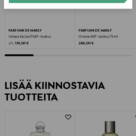
Väri
NOCOL
Koko
PARFUMS DE MARLY
PARFUMS DE MARLY
Valaya Exclusif EdP -tuoksu
Oriana EdP -tuoksu 75 ml
75 ml
Original Price
Original Price
alk.
191,00 €
286,00 €
Ainesosaluettelo
Alcohol Denat. (SD Alcohol 39 C), Parfum (Fragrance),
Aqua (Water), Benzyl Alcohol, Butylphenyl
Methylpropional, Citral, Citronellol, Coumarin,
LISÄÄ KIINNOSTAVIA
Geraniol, Limonene, Linalool
TUOTTEITA
Valmistusmaa
Ranska
Valmistajan tuotenumero
PM0008PV