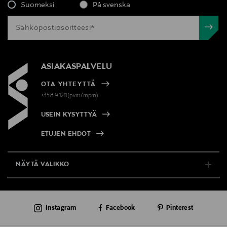
Suomeksi
På svenska
ASIAKASPALVELU
OTA YHTEYTTÄ
+358 9 1211(pvm/mpm)
USEIN KYSYTTYÄ
ETUJEN EHDOT
NÄYTÄ VALIKKO
TUKI & INFO
Instagram
Facebook
Pinterest
AJANKOHTAISTA