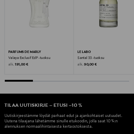
Valmistaja
TMC NORDIC AB
Valmistajan osoite
Hammarbybacken 27, 120 30 Stockholm, Sweden
PARFUMS DE MARLY
LE LABO
Valaya Exclusif EdP -tuoksu
Santal 33 -tuoksu
Digitaalinen osoite
Original Price
Original Price
alk.
alk.
191,00 €
90,00 €
info@tmcnordic.com
Avainsanat
marly parfyymi, marly hajuvesi, sedbury hajuvesi,
marly parfyymit, marly kukkainen
TILAA UUTISKIRJE
–
ETUSI
–
10 %
Uutiskirjeestämme löydät parhaat edut ja ajankohtaiset uutuudet.
Uutena tilaajana lähetämme sinulle etukoodin, jolla saat 10 %:n
alennuksen normaalihintaisesta kertaostoksesta.