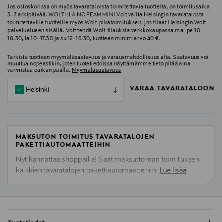
Jos ostoskorissa on myös tavarataloista toimitettavia tuotteita, on toimitusaika
3–7 arkipäivää. WOLTILLA NOPEAMMIN! Voit valita Helsingin tavaratalosta
toimitettaville tuotteille myös Wolt-pikatoimituksen, jos tilaat Helsingin Wolt-
palvelualueen sisällä. Voit tehdä Wolt-tilauksia verkkokaupassa ma–pe 10–
18.30, la 10–17.30 ja su 12–16.30, tuotteen minimiarvo 40 €.
Tarkista tuotteen myymäläsaatavuus ja varausmahdollisuus alta. Saatavuus voi
muuttua nopeastikin, joten tuotetiedoissa näyttämämme tieto pitää aina
varmistaa paikan päällä.
Myymäläsaatavuus
VARAA TAVARATALOON
Helsinki
MAKSUTON TOIMITUS TAVARATALOJEN
PAKETTIAUTOMAATTEIHIN
Nyt kannattaa shoppailla! Saat maksuttoman toimituksen
kaikkien tavaratalojen pakettiautomaatteihin.
Lue lisää