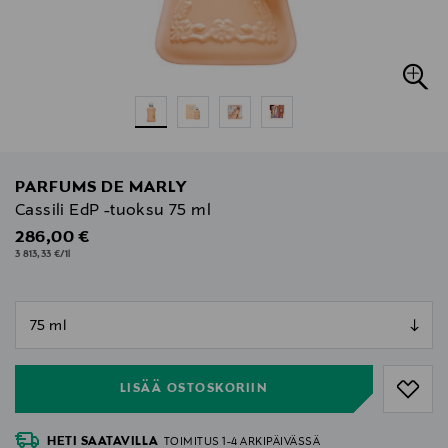
PARFUMS DE MARLY
Cassili EdP -tuoksu 75 ml
Original Price
286,00 €
3 813,33 €/1l
null
null
LISÄÄ OSTOSKORIIN
HETI SAATAVILLA
TOIMITUS 1-4 ARKIPÄIVÄSSÄ