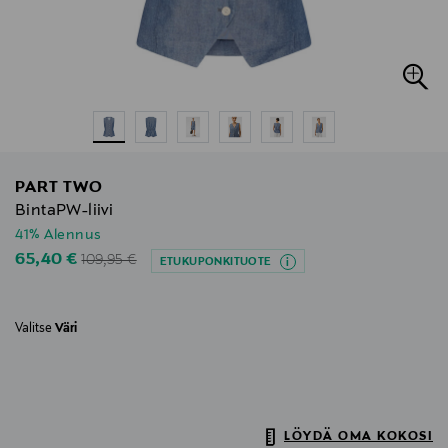
PART TWO
BintaPW-liivi
41% Alennus
Original Price
Discounted Price
65,40 €
109,95 €
ETUKUPONKITUOTE
Valitse
Väri
LÖYDÄ OMA KOKOSI