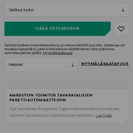
null
null
LISÄÄ OSTOSKORIIN
Tarkista tuotteen myymäläsaatavuus ja varausmahdollisuus alta. Saatavuus voi
muuttua nopeastikin, joten tuotetiedoissa näyttämämme tieto pitää aina
varmistaa paikan päällä.
Myymäläsaatavuus
MYYMÄLÄSAATAVUUS
Helsinki
MAKSUTON TOIMITUS TAVARATALOJEN
PAKETTIAUTOMAATTEIHIN
Nyt kannattaa shoppailla! Saat maksuttoman toimituksen
kaikkien tavaratalojen pakettiautomaatteihin.
Lue lisää