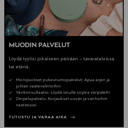
MUODIN PALVELUT
Löydä tyylisi jokaiseen päivään – tavarataloissa
tai etänä.
Monipuoliset pukeutumispalvelut: Apua arjen ja
juhlan vaatevalintoihin
Värikonsultaatio: Löydä sinulle sopiva väripaletti
Ompelupalvelu: Korjaukset uusiin ja vanhoihin
vaatteisiisi
TUTUSTU JA VARAA AIKA