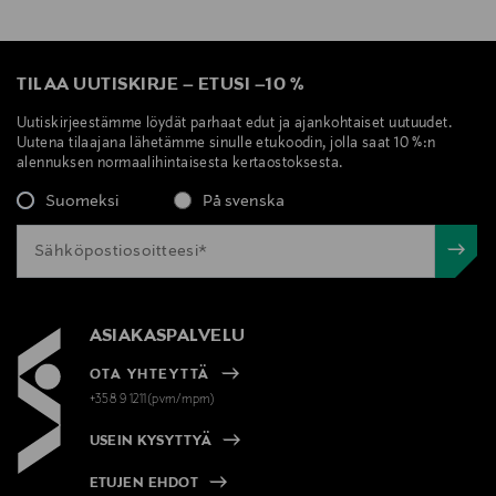
TILAA UUTISKIRJE
–
ETUSI
–
10 %
Uutiskirjeestämme löydät parhaat edut ja ajankohtaiset uutuudet.
Uutena tilaajana lähetämme sinulle etukoodin, jolla saat 10 %:n
alennuksen normaalihintaisesta kertaostoksesta.
Suomeksi
På svenska
ASIAKASPALVELU
OTA YHTEYTTÄ
+358 9 1211(pvm/mpm)
USEIN KYSYTTYÄ
ETUJEN EHDOT