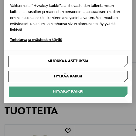
Valitsemalla “Hyväksy kaikki”, sallit evästeiden tallentamisen
laitteellesi sisällön ja mainosten personointia, sosiaalisen median
Väri
ominaisuuksia sekä liikenteen analysointia varten. Voit muuttaa
evästeasetuksiasi milloin tahansa sivun alareunasta löytyvästä
120 BLUE CHAMBRAY
linkistä.
ALE –40%
ALE –40%
Valmistajan tuotenumero
Tietoturva ja evästeiden käyttö
OBJECT
MSCH COPENHAGEN
30310520
ObjMolly-liivi
MSCHEsteriane-liivi
Discounted Price
Discounted Price
Original Price
Original Price
26,90 €
47,90 €
44,99 €
79,95 €
MUOKKAA ASETUKSIA
Valmistaja
DK COMPANY FINLAND OY
HYLKÄÄ KAIKKI
Valmistajan osoite
HYVÄKSY KAIKKI
LISÄÄ KIINNOSTAVIA
Katajaharjuntie 11, 00200 Helsinki, Finland
TUOTTEITA
Digitaalinen osoite
customerservice@parttwo.com