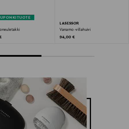
KUPONKITUOTE
LASESSOR
oneuletakki
Vanamo -villahuivi
 Price
Original Price
€
94,00 €