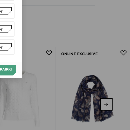
sy
sy
sy
ONLINE EXCLUSIVE
KAIKKI