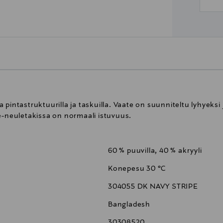
pintastruktuurilla ja taskuilla. Vaate on suunniteltu lyhyeksi 
e-neuletakissa on normaali istuvuus.
60 % puuvilla, 40 % akryyli
Konepesu 30 °C
304055 DK NAVY STRIPE
Bangladesh
30308520