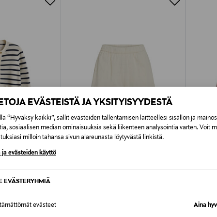
IETOJA EVÄSTEISTÄ JA YKSITYISYYDESTÄ
la “Hyväksy kaikki”, sallit evästeiden tallentamisen laitteellesi sisällön ja maino
tia, sosiaalisen median ominaisuuksia sekä liikenteen analysointia varten. Voit 
uksiasi milloin tahansa sivun alareunasta löytyvästä linkistä.
UUT
 ja evästeiden käyttö
TUOTE
ALE –40%
ETU
VILA
MARC 
ViJualiana-shortsit
Kevyt t
SE EVÄSTERYHMIÄ
Discounted Price
Original
Original Price
26,90 €
185,95 
44,99 €
ttämättömät evästeet
Aina hyv