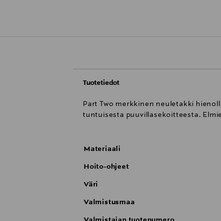
Tuotetiedot
Part Two merkkinen neuletakki hienolla 
tuntuisesta puuvillasekoitteesta. Elmi
Materiaali
Hoito-ohjeet
Väri
Valmistusmaa
Valmistajan tuotenumero