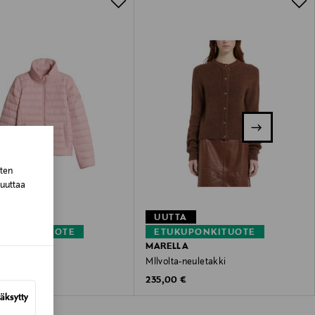
sten
muuttaa
TA
UUTTA
KUPONKITUOTE
ETUKUPONKITUOTE
O'POLO
MARELLA
oppatakki
Mllvolta-neuletakki
 Price
Original Price
€
235,00 €
äksytty