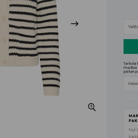
n
Vali
n
Tarkista
muuttua 
paikan p
Helsi
MAK
PAK
Nyt 
kaik