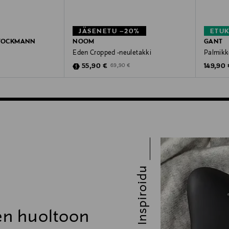
JÄSENETU –20%
ETU
STOCKMANN
NOOM
GANT
Eden Cropped -neuletakki
Palmikk
Discounted Price
Original
e
Original Price
55,90 €
149,90 
69,90 €
Inspiroidu
den huoltoon