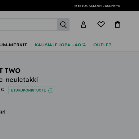
MYSTOCKMANN-JÄSENYYS
label.header.go
UM-MERKIT
KAUSIALE JOPA –40 %
OUTLET
T TWO
e-neuletakki
al Price
 €
ETUKUPONKITUOTE
äri