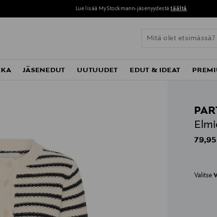
Lue lisää MyStockmann-jäsenyydestä
täältä
KKA
JÄSENEDUT
UUTUUDET
EDUT & IDEAT
PREMI
PAR
Elmi
Origin
79,95
Valitse
V