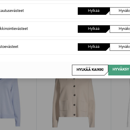
autusevästeet
Hylkää
Hyväk
OTTEITA
kkinointievästeet
Hylkää
Hyväk
astoevästeet
Hylkää
Hyväk
HYVÄKSY 
HYLKÄÄ KAIKKI