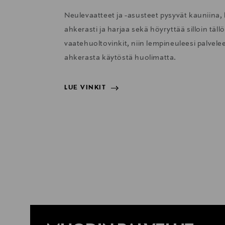
Neulevaatteet ja -asusteet pysyvät kauniina, 
ahkerasti ja harjaa sekä höyryttää silloin täl
vaatehuoltovinkit, niin lempineuleesi palvelee 
ahkerasta käytöstä huolimatta.
LUE VINKIT
LUE VINKIT