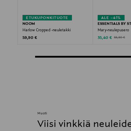
ETUKUPONKITUOTE
ALE –41%
NOOM
ESSENTIALS BY 
Harlow Cropped -neuletakki
Mary-neulepusero
Original Price
Discounted Price
Original Pric
59,90 €
35,40 €
59,90 €
Muoti
Viisi vinkkiä neulei