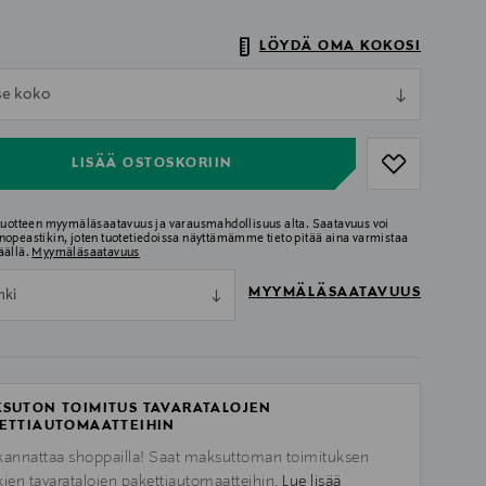
LÖYDÄ OMA KOKOSI
ull
tse koko
ull
LISÄÄ OSTOSKORIIN
 tuotteen myymäläsaatavuus ja varausmahdollisuus alta. Saatavuus voi
nopeastikin, joten tuotetiedoissa näyttämämme tieto pitää aina varmistaa
äällä.
Myymäläsaatavuus
MYYMÄLÄSAATAVUUS
nki
SUTON TOIMITUS TAVARATALOJEN
ETTIAUTOMAATTEIHIN
kannattaa shoppailla! Saat maksuttoman toimituksen
kien tavaratalojen pakettiautomaatteihin.
Lue lisää