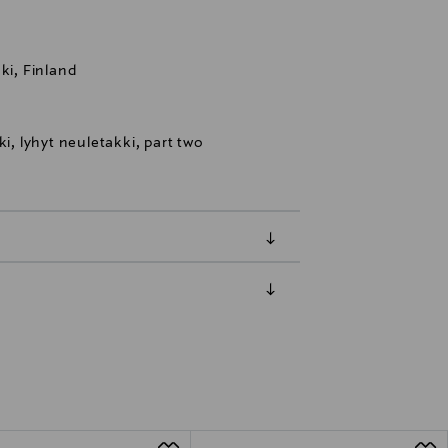
ki, Finland
ki, lyhyt neuletakki, part two
luessa tuotteen vastaanottamisesta.
tuotteen koosta riippuen
lla valittuun osoitteeseen.