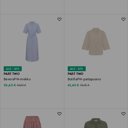
ALE –41%
ALE –41%
PART TWO
PART TWO
BeveraPW-mekko
BotillaPW-paitapusero
Discounted Price
Discounted Price
Original Price
Original Price
59,40 €
41,40 €
99,95 €
69,95 €