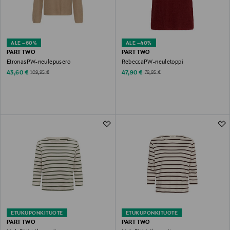
ALE –60%
ALE –40%
PART TWO
PART TWO
EtronasPW-neulepusero
RebeccaPW-neuletoppi
Discounted Price
Discounted Price
Original Price
Original Price
43,60 €
47,90 €
109,95 €
79,95 €
ETUKUPONKITUOTE
ETUKUPONKITUOTE
PART TWO
PART TWO