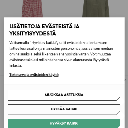
LISÄTIETOJA EVÄSTEISTÄ JA
YKSITYISYYDESTÄ
ALE –40%
ALE –41%
PART TWO
PART TWO
Valitsemalla “Hyväksy kaikki”, sallit evästeiden tallentamisen
BrunhildPW-hame
Pellavapaita
laitteellesi sisällön ja mainosten personointia, sosiaalisen median
Discounted Price
Discounted Price
Original Price
Original Price
47,90 €
59,40 €
79,95 €
99,95 €
ominaisuuksia sekä liikenteen analysointia varten. Voit muuttaa
evästeasetuksiasi milloin tahansa sivun alareunasta löytyvästä
linkistä.
Tietoturva ja evästeiden käyttö
MUOKKAA ASETUKSIA
HYLKÄÄ KAIKKI
HYVÄKSY KAIKKI