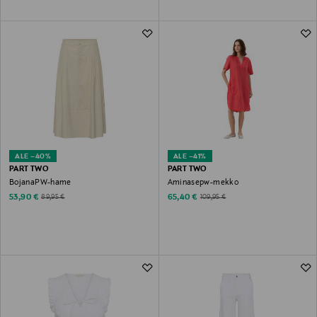
ALE –40%
ALE –41%
PART TWO
PART TWO
BojanaPW-hame
Aminasepw-mekko
Discounted Price
Discounted Price
Original Price
Original Price
53,90 €
65,40 €
89,95 €
109,95 €