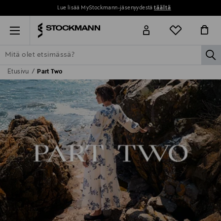
Lue lisää MyStockmann-jäsenyydestä
täältä
Menu
la
Etusivu
Part Two
ETSI KAIKKI
NAISET
MIEHET
LAPSET
KOTI
KOSMETIIK