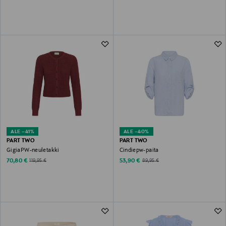
ALE –41%
ALE –40%
PART TWO
PART TWO
GigiaPW-neuletakki
Cindiepw-paita
Discounted Price
Discounted Price
Original Price
Original Price
70,80 €
53,90 €
119,95 €
89,95 €