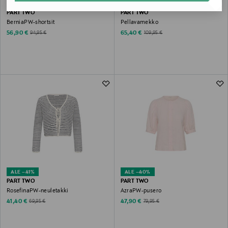
ALE –40%
ALE –41%
PART TWO
PART TWO
BerniaPW-shortsit
Pellavamekko
Discounted Price
Discounted Price
Original Price
Original Price
56,90 €
65,40 €
94,95 €
109,95 €
ALE –41%
ALE –40%
PART TWO
PART TWO
RosefinaPW-neuletakki
AzraPW-pusero
Discounted Price
Discounted Price
Original Price
Original Price
41,40 €
47,90 €
69,95 €
79,95 €