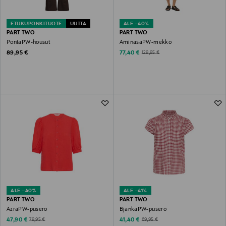
ETUKUPONKITUOTE
UUTTA
ALE –40%
PART TWO
PART TWO
PontaPW-housut
AminasaPW-mekko
Original Price
Discounted Price
Original Price
89,95 €
77,40 €
129,95 €
ALE –40%
ALE –41%
PART TWO
PART TWO
AzraPW-pusero
BjankaPW-pusero
Discounted Price
Discounted Price
Original Price
Original Price
47,90 €
41,40 €
79,95 €
69,95 €