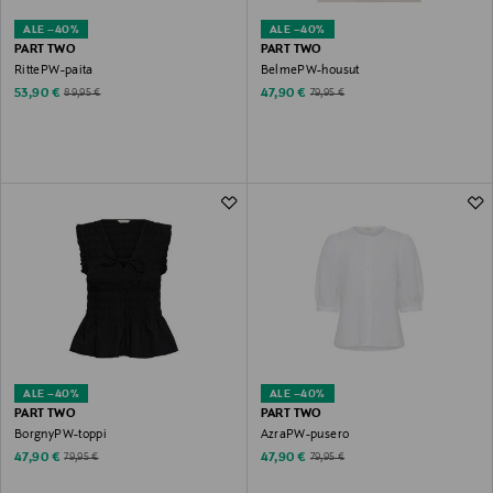
ALE –40%
ALE –40%
PART TWO
PART TWO
RittePW-paita
BelmePW-housut
Discounted Price
Discounted Price
Original Price
Original Price
53,90 €
47,90 €
89,95 €
79,95 €
ALE –40%
ALE –40%
PART TWO
PART TWO
BorgnyPW-toppi
AzraPW-pusero
Discounted Price
Discounted Price
Original Price
Original Price
47,90 €
47,90 €
79,95 €
79,95 €