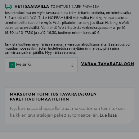
HETI SAATAVILLA
TOIMITUS 1-4 ARKIPÄIVÄSSÄ
Jos ostoskorissa on myös tavarataloista toimitettavia tuotteita, on toimitusaika
3–7 arkipäivää. WOLTILLA NOPEAMMIN! Voit valita Helsingin tavaratalosta
toimitettaville tuotteille myös Wolt-pikatoimituksen, jos tilaat Helsingin Wolt-
palvelualueen sisällä. Voit tehdä Wolt-tilauksia verkkokaupassa ma–pe 10–
18.30, la 10–17.30 ja su 12–16.30, tuotteen minimiarvo 40 €.
Tarkista tuotteen myymäläsaatavuus ja varausmahdollisuus alta. Saatavuus voi
muuttua nopeastikin, joten tuotetiedoissa näyttämämme tieto pitää aina
varmistaa paikan päällä.
Myymäläsaatavuus
VARAA TAVARATALOON
Helsinki
MAKSUTON TOIMITUS TAVARATALOJEN
PAKETTIAUTOMAATTEIHIN
Nyt kannattaa shoppailla! Saat maksuttoman toimituksen
kaikkien tavaratalojen pakettiautomaatteihin.
Lue lisää