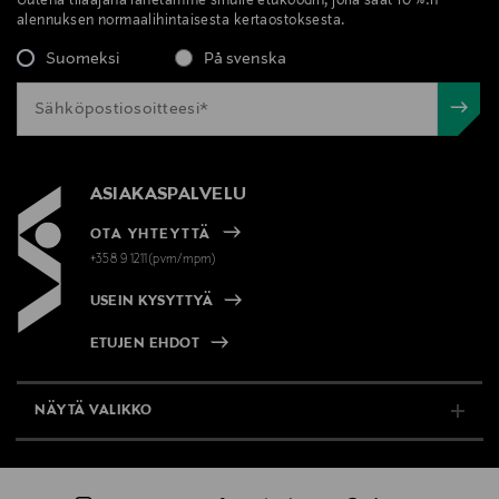
Uutena tilaajana lähetämme sinulle etukoodin, jolla saat 10 %:n
alennuksen normaalihintaisesta kertaostoksesta.
Patchology, Serve Chill Bubbly Eye Gel, geelilaput,
Suomeksi
På svenska
silmänalus, silmänalusnaamio
ASIAKASPALVELU
OTA YHTEYTTÄ
+358 9 1211(pvm/mpm)
USEIN KYSYTTYÄ
ETUJEN EHDOT
NÄYTÄ VALIKKO
TUKI & INFO