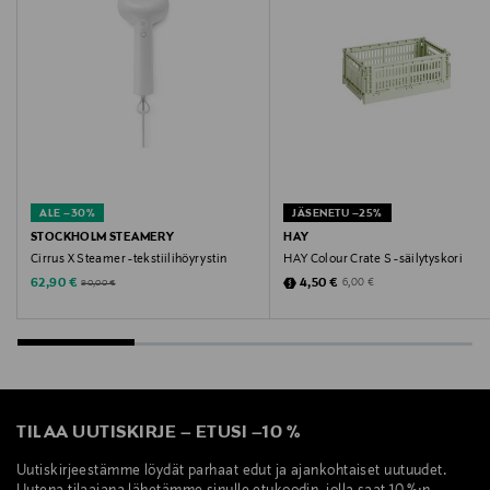
Valmistusmaa
Korean tasavalta
Valmistajan tuotenumero
CEG5
ALE –30%
JÄSENETU –25%
Valmistaja
STOCKHOLM STEAMERY
HAY
Love Beauty Oy
Cirrus X Steamer -tekstiilihöyrystin
HAY Colour Crate S -säilytyskori
Discounted Price
Discounted Price
Original Price
Original Price
62,90 €
4,50 €
6,00 €
90,00 €
Valmistajan osoite
Yrjönkatu 9a3, 00120 Helsinki, Finland
Digitaalinen osoite
TILAA UUTISKIRJE
–
ETUSI
–
10 %
asiakaspalvelu@lovebeauty.fi
Uutiskirjeestämme löydät parhaat edut ja ajankohtaiset uutuudet.
Avainsanat