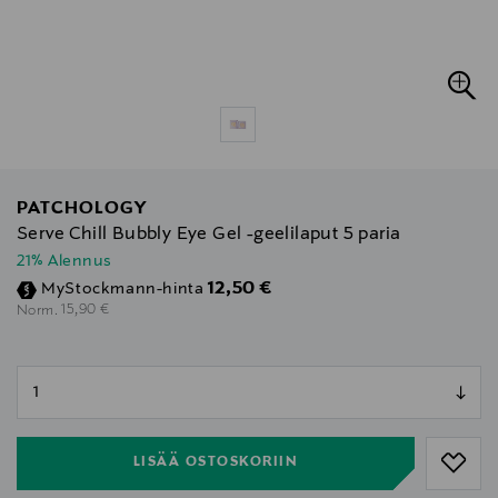
PATCHOLOGY
Serve Chill Bubbly Eye Gel -geelilaput 5 paria
21% Alennus
Discounted Price
12,50 €
MyStockmann-hinta
Original Price
15,90 €
Norm.
null
null
LISÄÄ OSTOSKORIIN