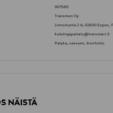
907580
Transmeri Oy
Linnoitustie 2 A, 02600 Espoo, 
kuluttajapalvelu@transmeri.fi
Patyka, seerumi, ihonhoito
0,00 €
inen tilaukseesi. Voit palauttaa tilaamasi tuotteen 30 vuorokauden ku
0,00 € – 4,90 €
lee palauttaa avaamattomissa alkuperäispakkauksissaan ja palautetta
ÖS NÄISTÄ
7,90 €–50,00 € kuljetusyhtiöstä ja 