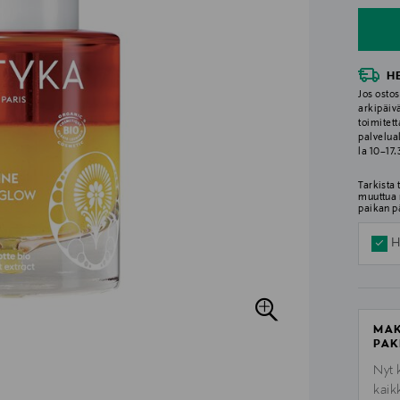
H
Jos ostos
arkipäiv
toimitett
palvelua
la 10–17
Tarkista
muuttua 
paikan p
H
MAK
PAK
Nyt 
kaik