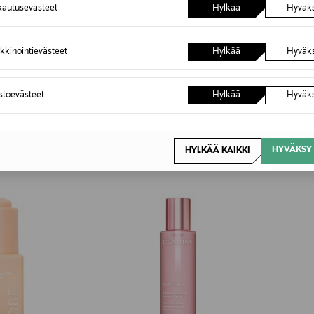
autusevästeet
Hylkää
Hyväk
kkinointievästeet
Hylkää
Hyväk
astoevästeet
Hylkää
Hyväk
OTTEITA
HYVÄKSY 
HYLKÄÄ KAIKKI