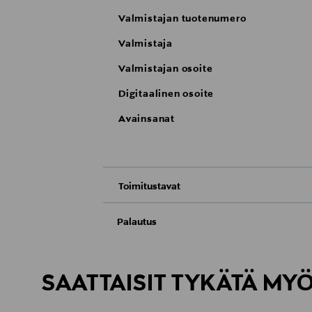
Valmistajan tuotenumero
Valmistaja
Valmistajan osoite
Digitaalinen osoite
Avainsanat
Toimitustavat
Nouto tavaratalosta
Palautus
Meille on hyvin tärkeää, että olet tyytyvä
Toimitus automaattiin tai noutopisteeseen
Kosmetiikka- ja luontaistuotepakkaukset tu
Avattua tuotetta ei voi palauttaa.
SAATTAISIT TYKÄTÄ MY
Kotiinkuljetus
LUE TARKEMMAT PALAUTUSOHJEET