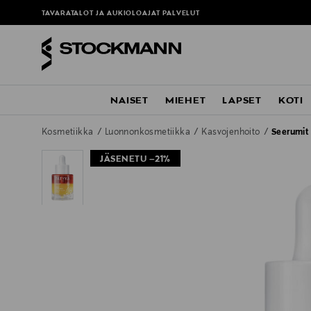
TAVARATALOT JA AUKIOLOAJAT
PALVELUT
NAISET
MIEHET
LAPSET
KOTI
Kosmetiikka
Luonnonkosmetiikka
Kasvojenhoito
Seerumit
JÄSENETU –21%