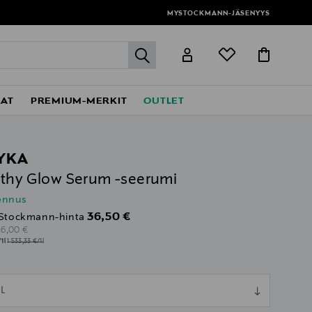
MYSTOCKMANN-JÄSENYYS
label.header.go
EAT
PREMIUM-MERKIT
OUTLET
YKA
thy Glow Serum -seerumi
lennus
Discounted Price
36,50 €
Stockmann-hinta
riginal Price
46,00 €
/1l
1 533,33 €/1l
ull
L
ull