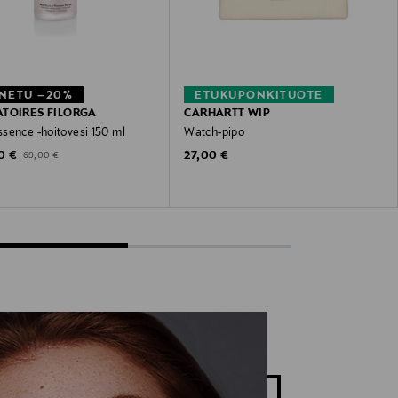
NETU –20%
ETUKUPONKITUOTE
TOIRES FILORGA
CARHARTT WIP
sence -hoitovesi 150 ml
Watch-pipo
unted Price
Original Price
Original Price
0 €
27,00 €
69,00 €