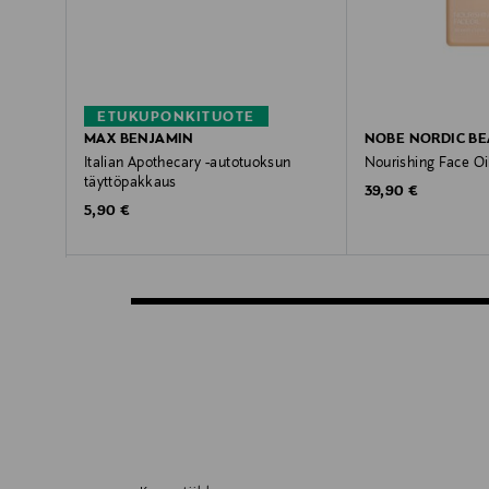
ETUKUPONKITUOTE
MAX BENJAMIN
NOBE NORDIC B
Italian Apothecary -autotuoksun
Nourishing Face Oil
täyttöpakkaus
Original Price
39,90 €
Original Price
5,90 €