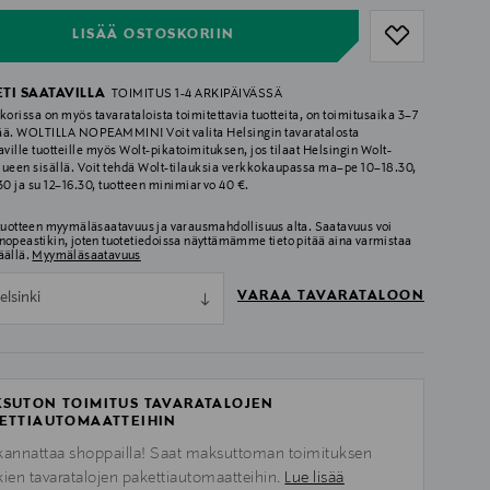
LISÄÄ OSTOSKORIIN
ETI SAATAVILLA
TOIMITUS 1-4 ARKIPÄIVÄSSÄ
korissa on myös tavarataloista toimitettavia tuotteita, on toimitusaika 3–7
ää. WOLTILLA NOPEAMMIN! Voit valita Helsingin tavaratalosta
aville tuotteille myös Wolt-pikatoimituksen, jos tilaat Helsingin Wolt-
lueen sisällä. Voit tehdä Wolt-tilauksia verkkokaupassa ma–pe 10–18.30,
.30 ja su 12–16.30, tuotteen minimiarvo 40 €.
 tuotteen myymäläsaatavuus ja varausmahdollisuus alta. Saatavuus voi
nopeastikin, joten tuotetiedoissa näyttämämme tieto pitää aina varmistaa
äällä.
Myymäläsaatavuus
VARAA TAVARATALOON
elsinki
SUTON TOIMITUS TAVARATALOJEN
ETTIAUTOMAATTEIHIN
kannattaa shoppailla! Saat maksuttoman toimituksen
kien tavaratalojen pakettiautomaatteihin.
Lue lisää