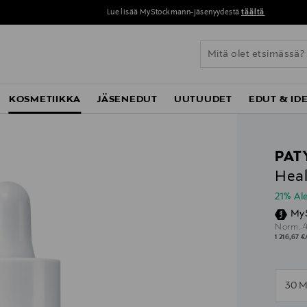
Lue lisää MyStockmann-jäsenyydestä
täältä
KOSMETIIKKA
JÄSENEDUT
UUTUUDET
EDUT & ID
PAT
Heal
21% A
My
O
Norm.
1 216,67 €
n
30 M
n