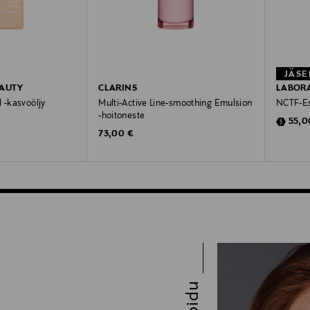
JÄSE
EAUTY
CLARINS
LABORA
 -kasvoöljy
Multi-Active Line-smoothing Emulsion
NCTF-Es
-hoitoneste
Disco
55,0
Original Price
73,00 €