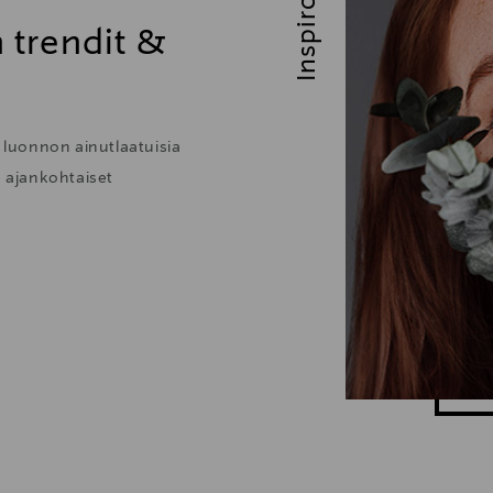
Inspiroidu
 trendit &
n luonnon ainutlaatuisia
e ajankohtaiset