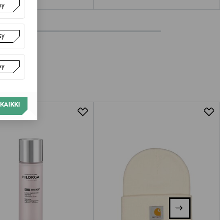
sy
sy
sy
KAIKKI