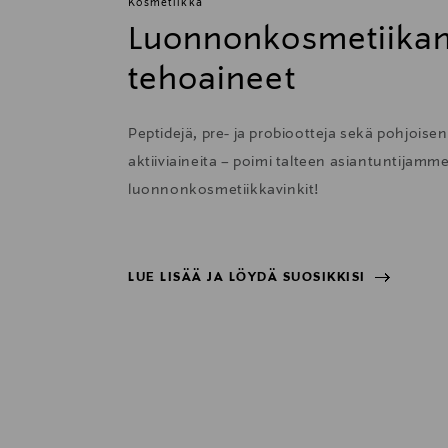
Kosmetiikka
Luonnonkosmetiikan
tehoaineet
Peptidejä, pre- ja probiootteja sekä pohjoise
aktiiviaineita – poimi talteen asiantuntijamm
luonnonkosmetiikkavinkit!
LUE LISÄÄ JA LÖYDÄ SUOSIKKISI
LUE LISÄÄ JA LÖYDÄ SUOSIKKISI