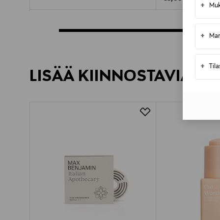
+
Muk
+
Mar
+
Til
LISÄÄ KIINNOSTAVIA TU