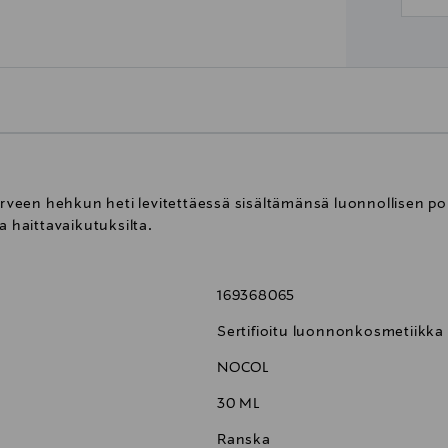
 terveen hehkun heti levitettäessä sisältämänsä luonnollisen 
a haittavaikutuksilta.
169368065
Sertifioitu luonnonkosmetiikka
NOCOL
30 ML
Ranska