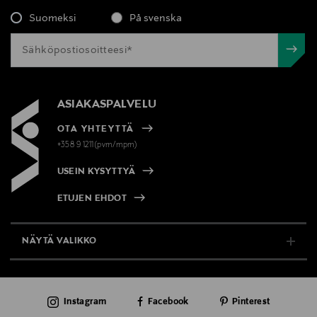
Suomeksi
På svenska
ASIAKASPALVELU
OTA YHTEYTTÄ
+358 9 1211(pvm/mpm)
USEIN KYSYTTYÄ
ETUJEN EHDOT
NÄYTÄ VALIKKO
TUKI & INFO
Instagram
Facebook
Pinterest
AJANKOHTAISTA