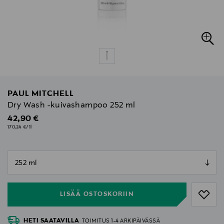
PAUL MITCHELL
Dry Wash -kuivashampoo 252 ml
Original Price
42,90 €
170,24 €/1l
null
null
LISÄÄ OSTOSKORIIN
HETI SAATAVILLA
TOIMITUS 1-4 ARKIPÄIVÄSSÄ