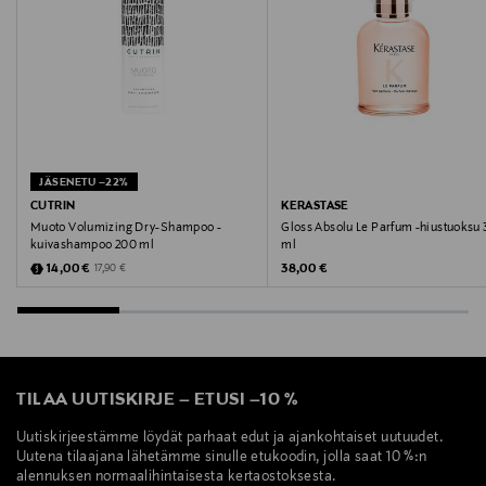
info@fourreasons.fi
JÄSENETU –22%
CUTRIN
KERASTASE
Muoto Volumizing Dry-Shampoo -
Gloss Absolu Le Parfum -hiustuoksu
kuivashampoo 200 ml
ml
Discounted Price
Original Price
Original Price
14,00 €
38,00 €
17,90 €
TILAA UUTISKIRJE
–
ETUSI
–
10 %
Uutiskirjeestämme löydät parhaat edut ja ajankohtaiset uutuudet.
Uutena tilaajana lähetämme sinulle etukoodin, jolla saat 10 %:n
alennuksen normaalihintaisesta kertaostoksesta.