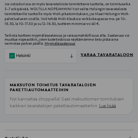
Jos ostoskorissa on myös tavarataloista toimitettavia tuotteita, on toimitusaika
3–7 arkipäivää. WOLTILLA NOPEAMMIN! Voit valita Helsingin tavaratalosta
toimitettaville tuotteille myös Wolt-pikatoimituksen, jos tilaat Helsingin Wolt-
palvelualueen sisällä. Voit tehdä Wolt-tilauksia verkkokaupassa ma–pe 10–
18.30, la 10–17.30 ja su 12–16.30, tuotteen minimiarvo 40 €.
Tarkista tuotteen myymäläsaatavuus ja varausmahdollisuus alta. Saatavuus voi
muuttua nopeastikin, joten tuotetiedoissa näyttämämme tieto pitää aina
varmistaa paikan päällä.
Myymäläsaatavuus
VARAA TAVARATALOON
Helsinki
MAKSUTON TOIMITUS TAVARATALOJEN
PAKETTIAUTOMAATTEIHIN
Nyt kannattaa shoppailla! Saat maksuttoman toimituksen
kaikkien tavaratalojen pakettiautomaatteihin.
Lue lisää