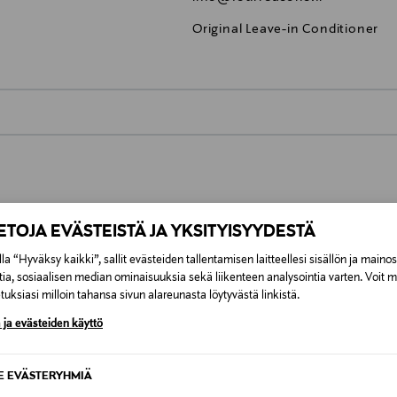
Original Leave-in Conditioner
0,00 €
inen tilaukseesi. Voit palauttaa tilaamasi tuotteen 30 vuorokauden ku
0,00 € – 4,90 €
lee palauttaa avaamattomissa alkuperäispakkauksissaan ja palautetta
IETOJA EVÄSTEISTÄ JA YKSITYISYYDESTÄ
ÖS NÄISTÄ
7,90 €–50,00 € kuljetusyhtiöstä ja 
la “Hyväksy kaikki”, sallit evästeiden tallentamisen laitteellesi sisällön ja maino
tia, sosiaalisen median ominaisuuksia sekä liikenteen analysointia varten. Voit 
Alk. 6,90 €, kun toimitus on saatavi
uksiasi milloin tahansa sivun alareunasta löytyvästä linkistä.
 ja evästeiden käyttö
SE EVÄSTERYHMIÄ