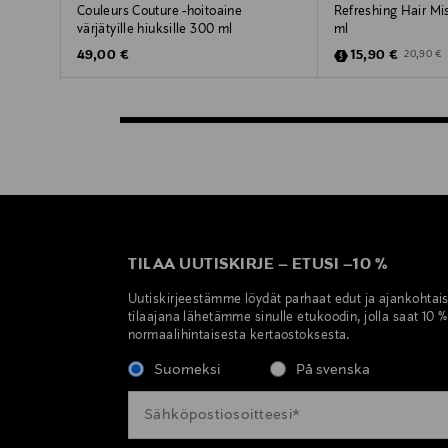
Couleurs Couture -hoitoaine
Refreshing Hair Mi
värjätyille hiuksille 300 ml
ml
Original Price
Discounted Pric
Original P
49,00 €
15,90 €
20,90 €
TILAA UUTISKIRJE
–
ETUSI
–
10 %
Uutiskirjeestämme löydät parhaat edut ja ajankohtai
tilaajana lähetämme sinulle etukoodin, jolla saat 10 
normaalihintaisesta kertaostoksesta.
Suomeksi
På svenska