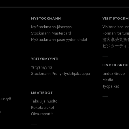
MYSTOCKMANN
VISIT STOCK
MyStockmann-jäsenyys
Visitor discoun
Stockmann Mastercard
Förmån för turi
MyStockmann-jäsenyyden ehdot
游客享受九折
ビジターディ
YRITYSMYYNTI
n
LINDEX GROU
Yritysmyynti
Stockmann Pro -yrityslahjakauppa
Lindex Group
Media
Työpaikat
LISÄTIEDOT
uustyö
Takuu ja huolto
Kokotaulukot
e
Oiva-raportit