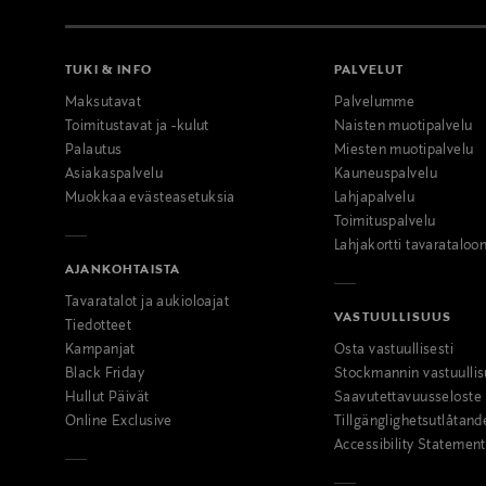
TUKI & INFO
PALVELUT
Maksutavat
Palvelumme
Toimitustavat ja -kulut
Naisten muotipalvelu
Palautus
Miesten muotipalvelu
Asiakaspalvelu
Kauneuspalvelu
Muokkaa evästeasetuksia
Lahjapalvelu
Toimituspalvelu
Lahjakortti tavarataloo
AJANKOHTAISTA
Tavaratalot ja aukioloajat
VASTUULLISUUS
Tiedotteet
Kampanjat
Osta vastuullisesti
Black Friday
Stockmannin vastuullis
Hullut Päivät
Saavutettavuusseloste
Online Exclusive
Tillgänglighetsutlåtand
Accessibility Statement