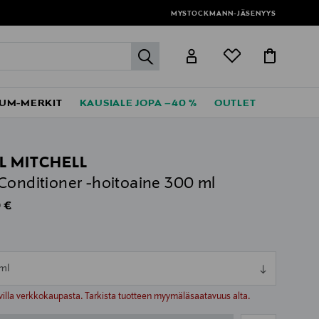
MYSTOCKMANN-JÄSENYYS
label.header.go
UM-MERKIT
KAUSIALE JOPA –40 %
OUTLET
L MITCHELL
Conditioner -hoitoaine 300 ml
al Price
 €
l
ml
ull
ull
villa verkkokaupasta. Tarkista tuotteen myymäläsaatavuus alta.