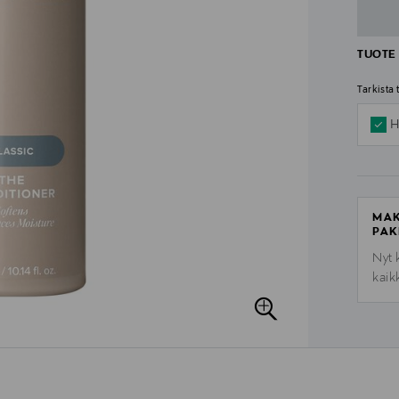
TUOTE 
Tarkista
H
MAK
PAK
Nyt 
kaik