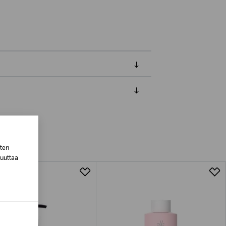
luessa tuotteen vastaanottamisesta.
van tuotteen sinetin tulee olla ehjä.
tuotteen koosta riippuen
sten
muuttaa
lla valittuun osoitteeseen.