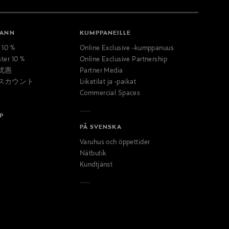
MANN
KUMPPANEILLE
t 10 %
Online Exclusive -kumppanuus
ster 10 %
Online Exclusive Partnership
优惠
Partner Media
スカウント
Liiketilat ja -paikat
Commercial Spaces
P
PÅ SVENSKA
Varuhus och öppettider
Nätbutik
Kundtjänst