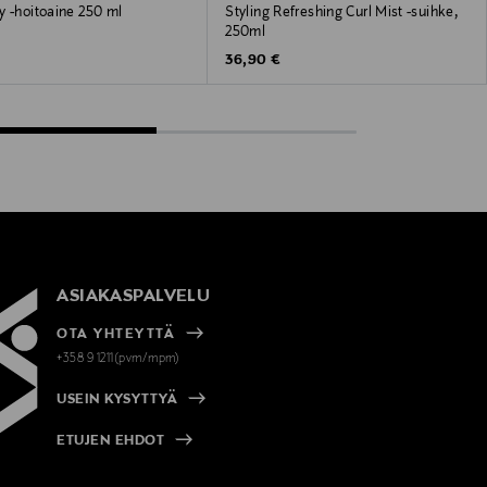
y -hoitoaine 250 ml
Styling Refreshing Curl Mist -suihke,
250ml
 Price
Original Price
36,90 €
ASIAKASPALVELU
OTA YHTEYTTÄ
+358 9 1211(pvm/mpm)
USEIN KYSYTTYÄ
ETUJEN EHDOT