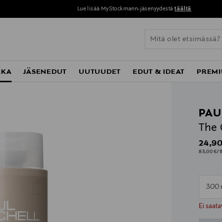
Lue lisää MyStockmann-jäsenyydestä
täältä
KKA
JÄSENEDUT
UUTUUDET
EDUT & IDEAT
PREMI
PAU
The 
Origin
24,90
83,00 €/1
300 
n
n
Ei saata