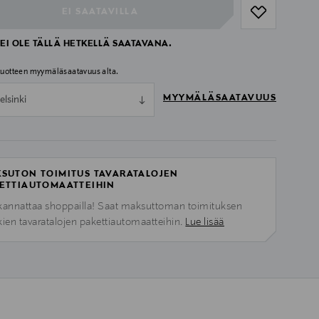
EI SAATAVILLA
EI OLE TÄLLÄ HETKELLÄ SAATAVANA.
 tuotteen myymäläsaatavuus alta.
MYYMÄLÄSAATAVUUS
elsinki
SUTON TOIMITUS TAVARATALOJEN
ETTIAUTOMAATTEIHIN
kannattaa shoppailla! Saat maksuttoman toimituksen
kien tavaratalojen pakettiautomaatteihin.
Lue lisää