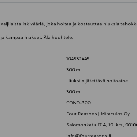
vaijilaista inkivääriä, joka hoitaa ja kosteuttaa hiuksia tehokk
n ja kampaa hiukset. Älä huuhtele.
104532445
300 ml
Hiuksiin jätettävä hoitoaine
300 ml
COND-300
Four Reasons | Miraculos Oy
Salomonkatu 17 A, 10. krs, 0010
info@fourreasons.fi