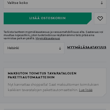
null
null
LISÄÄ OSTOSKORIIN
Tarkista tuotteen myymäläsaatavuus ja varausmahdollisuus alta. Saatavuus voi
muuttua nopeastikin, joten tuotetiedoissa näyttämämme tieto pitää aina
varmistaa paikan päällä.
Myymäläsaatavuus
MYYMÄLÄSAATAVUUS
Helsinki
MAKSUTON TOIMITUS TAVARATALOJEN
PAKETTIAUTOMAATTEIHIN
Nyt kannattaa shoppailla! Saat maksuttoman toimituksen
kaikkien tavaratalojen pakettiautomaatteihin.
Lue lisää