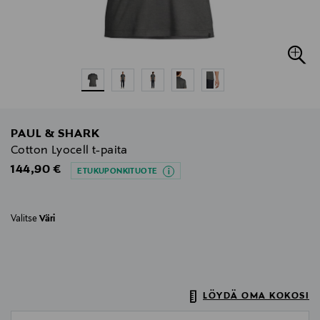
PAUL & SHARK
Cotton Lyocell t-paita
Original Price
144,90 €
ETUKUPONKITUOTE
Valitse
Väri
LÖYDÄ OMA KOKOSI