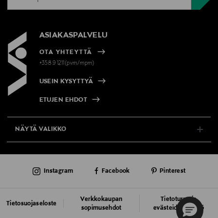
ASIAKASPALVELU
OTA YHTEYTTÄ
+358 9 1211(pvm/mpm)
USEIN KYSYTTYÄ
ETUJEN EHDOT
NÄYTÄ VALIKKO
TUKI & INFO
Instagram
Facebook
Pinterest
AJANKOHTAISTA
PALVELUT
Verkkokaupan
Tietoturva ja
Tietosuojaseloste
sopimusehdot
evästeiden käyttö