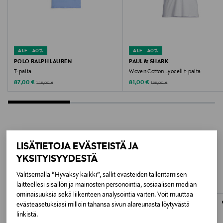
Kiina
Valmistajan tuotenumero
15311602
ALE –40%
ALE –40%
POLO RALPH LAUREN
PAUL & SHARK
Valmistaja
T-paita
Woven Cotton Lyocell t-paita
Discounted Price
Discounted Price
Original Price
Original Price
87,00 €
81,00 €
145,00 €
135,00 €
DAMA S.p.A
Valmistajan osoite
DAMA S.p.A, via Piemonte 174, Varese, 21100, Italy
LISÄTIETOJA EVÄSTEISTÄ JA
LISÄÄ KIINNOSTAVIA
Digitaalinen osoite
YKSITYISYYDESTÄ
TUOTTEITA
support@paulandshark.it
Valitsemalla “Hyväksy kaikki”, sallit evästeiden tallentamisen
laitteellesi sisällön ja mainosten personointia, sosiaalisen median
Avainsanat
ominaisuuksia sekä liikenteen analysointia varten. Voit muuttaa
evästeasetuksiasi milloin tahansa sivun alareunasta löytyvästä
Paul & Shark, paita, puuvilla, trikoopaita
linkistä.