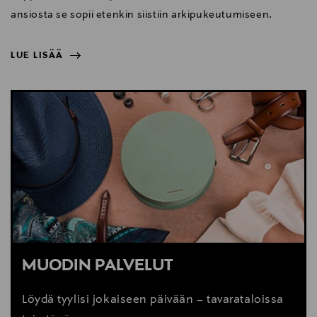
ansiosta se sopii etenkin siistiin arkipukeutumiseen.
LUE LISÄÄ
NÄYTÄ VÄHEMMÄN
LUE LISÄÄ
MUODIN PALVELUT
Löydä tyylisi jokaiseen päivään – tavarataloissa