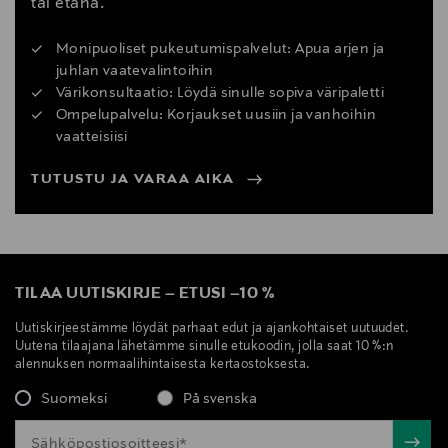
tai etänä.
Monipuoliset pukeutumispalvelut: Apua arjen ja
juhlan vaatevalintoihin
Värikonsultaatio: Löydä sinulle sopiva väripaletti
Ompelupalvelu: Korjaukset uusiin ja vanhoihin
vaatteisiisi
TUTUSTU JA VARAA AIKA
TILAA UUTISKIRJE
–
ETUSI
–
10 %
Uutiskirjeestämme löydät parhaat edut ja ajankohtaiset uutuudet.
Uutena tilaajana lähetämme sinulle etukoodin, jolla saat 10 %:n
alennuksen normaalihintaisesta kertaostoksesta.
Suomeksi
På svenska