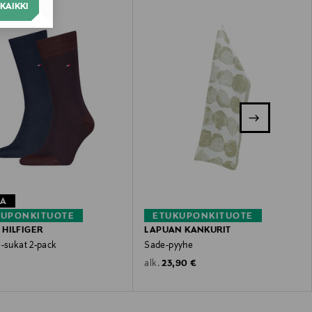
KAIKKI
TA
KUPONKITUOTE
ETUKUPONKITUOTE
HILFIGER
LAPUAN KANKURIT
e-sukat 2-pack
Sade-pyyhe
 Price
Original Price
23,90 €
alk.