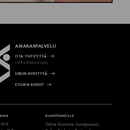
ASIAKASPALVELU
OTA YHTEYTTÄ
+358 9 1211(pvm/mpm)
USEIN KYSYTTYÄ
ETUJEN EHDOT
MANN
KUMPPANEILLE
t 10 %
Online Exclusive -kumppanuus