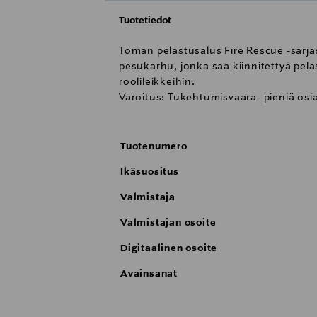
Tuotetiedot
Toman pelastusalus Fire Rescue -sarja
pesukarhu, jonka saa kiinnitettyä pela
roolileikkeihin.
Varoitus: Tukehtumisvaara- pieniä osia. E
Tuotenumero
Ikäsuositus
Valmistaja
Valmistajan osoite
Digitaalinen osoite
Avainsanat