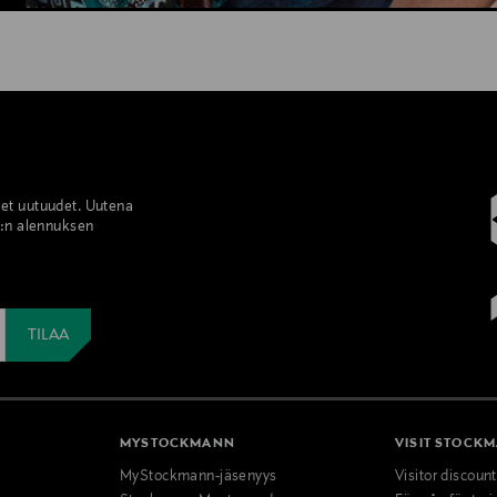
set uutuudet. Uutena
%:n alennuksen
MYSTOCKMANN
VISIT STOCK
MyStockmann-jäsenyys
Visitor discoun