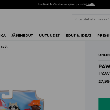
Lue lisää MyStockmann-jäsenyydestä
täältä
KKA
JÄSENEDUT
UUTUUDET
EDUT & IDEAT
PREMI
 setit
ONLIN
PAW
PAW 
Origin
27,99
n
n