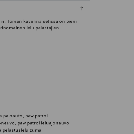
in. Toman kaverina setissä on pieni
erinomainen lelu pelastajien
 paloauto, paw patrol
neuvo, paw patrol leluajoneuvo,
a pelastuslelu zuma