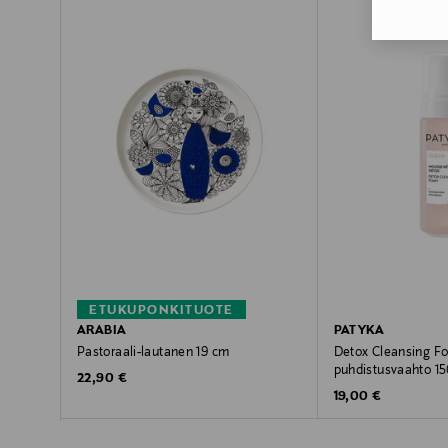
ETUKUPONKITUOTE
ARABIA
PATYKA
Pastoraali-lautanen 19 cm
Detox Cleansing F
puhdistusvaahto 15
Original Price
22,90 €
Original Price
19,00 €