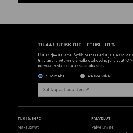
TILAA UUTISKIRJE
–
ETUSI
–
10 %
Uutiskirjeestämme löydät parhaat edut ja ajankohtai
tilaajana lähetämme sinulle etukoodin, jolla saat 10 
normaalihintaisesta kertaostoksesta.
Suomeksi
På svenska
TUKI & INFO
PALVELUT
Maksutavat
Palvelumme