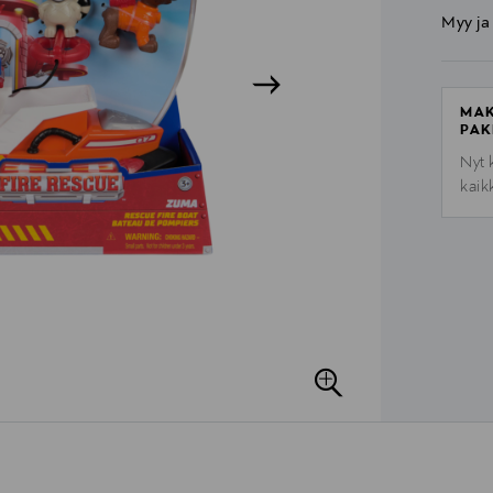
Myy ja
MAK
PAK
Nyt 
kaik