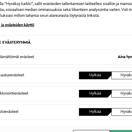
la “Hyväksy kaikki”, sallit evästeiden tallentamisen laitteellesi sisällön ja maino
tia, sosiaalisen median ominaisuuksia sekä liikenteen analysointia varten. Voit 
uksiasi milloin tahansa sivun alareunasta löytyvästä linkistä.
 ja evästeiden käyttö
SE EVÄSTERYHMIÄ
TUOTE
ETUKUPONKITUOTE
ETU
ttämättömät evästeet
Aina hyv
MINI RODINI
EWERS
at
Roses-sukat 2-pack
Sukat
Original Price
Original
17,00 €
6,95 €
autusevästeet
Hylkää
Hyväk
kkinointievästeet
Hylkää
Hyväk
OTTEITA
astoevästeet
Hylkää
Hyväk