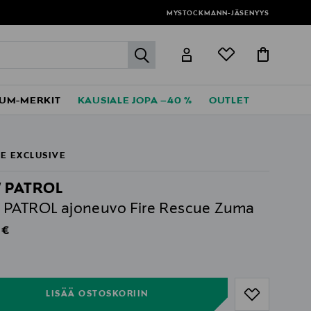
MYSTOCKMANN-JÄSENYYS
label.header.go
UM-MERKIT
KAUSIALE JOPA –40 %
OUTLET
E EXCLUSIVE
 PATROL
PATROL ajoneuvo Fire Rescue Zuma
al Price
 €
ull
ull
LISÄÄ OSTOSKORIIN