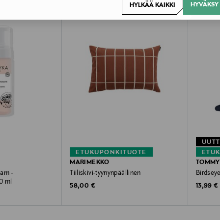
HYVÄKSY 
HYLKÄÄ KAIKKI
UUT
ETUKUPONKITUOTE
ETU
MARIMEKKO
TOMMY 
oam -
Tiiliskivi-tyynynpäällinen
Birdsey
0 ml
Original Price
Original
58,00 €
13,99 €