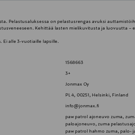
sta. Pelastusaluksessa on pelastusrengas avuksi auttamistöih
stusveneeseen. Kehittää lasten mielikuvitusta ja luovuutta – 
i alle 3-vuotiaille lapsille.
1568663
3+
Jonmax Oy
PL 4, 00251, Helsinki, Finland
info@jonmax.fi
paw patrol ajoneuvo zuma, zuma
paloajoneuvo, zuma pelastusajo
paw patrol hahmo zuma, palo- j