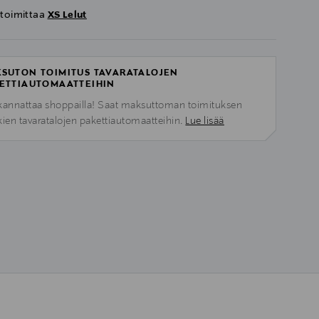
 toimittaa
XS Lelut
SUTON TOIMITUS TAVARATALOJEN
ETTIAUTOMAATTEIHIN
kannattaa shoppailla! Saat maksuttoman toimituksen
kien tavaratalojen pakettiautomaatteihin.
Lue lisää