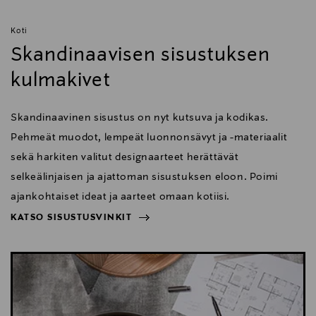
Koti
Skandinaavisen sisustuksen
kulmakivet
Skandinaavinen sisustus on nyt kutsuva ja kodikas.
Pehmeät muodot, lempeät luonnonsävyt ja -materiaalit
sekä harkiten valitut designaarteet herättävät
selkeälinjaisen ja ajattoman sisustuksen eloon. Poimi
ajankohtaiset ideat ja aarteet omaan kotiisi.
KATSO SISUSTUSVINKIT
NÄYTÄ VÄHEMMÄN
KATSO SISUSTUSVINKIT