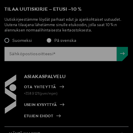
TILAA UUTISKIRJE
–
ETUSI
–
10 %
Uutiskirjeestämme löydät parhaat edut ja ajankohtaiset uutuudet.
Uutena tilaajana lähetämme sinulle etukoodin, jolla saat 10 %:n
alennuksen normaalihintaisesta kertaostoksesta.
Suomeksi
På svenska
ASIAKASPALVELU
OTA YHTEYTTÄ
+358 9 1211(pvm/mpm)
USEIN KYSYTTYÄ
ETUJEN EHDOT