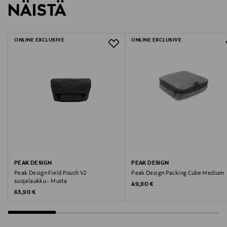
NÄISTÄ
930553
LUE TARKEMMAT PALAUTUSOHJEET
Paino: 288 g
Tilavuus: 2 litraa
ONLINE EXCLUSIVE
ONLINE EXCLUSIVE
Takuu: elinikäinen
Myyntipaketti sisältää
1 x Tech Cube
PEAK DESIGN
PEAK DESIGN
Peak Design Field Pouch V2
Peak Design Packing Cube Medium
suojalaukku - Musta
Original Price
49,90 €
Original Price
63,90 €