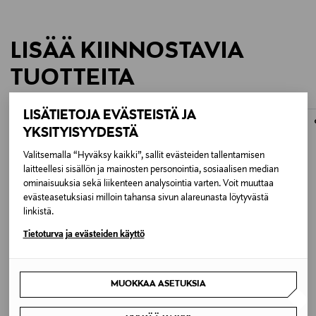
LISÄÄ KIINNOSTAVIA
TUOTTEITA
LISÄTIETOJA EVÄSTEISTÄ JA
YKSITYISYYDESTÄ
Valitsemalla “Hyväksy kaikki”, sallit evästeiden tallentamisen
laitteellesi sisällön ja mainosten personointia, sosiaalisen median
ominaisuuksia sekä liikenteen analysointia varten. Voit muuttaa
evästeasetuksiasi milloin tahansa sivun alareunasta löytyvästä
linkistä.
Tietoturva ja evästeiden käyttö
JÄSENETU –23%
ALE –40%
MUOKKAA ASETUKSIA
LANCÔME
NOOM
H.P.N 300 Uvmune SPF50 Cream Refill
Anu-trikoopusero
-päivävoide, täyttöpakkaus