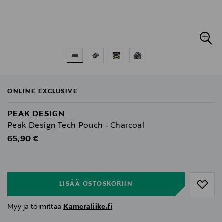
ONLINE EXCLUSIVE
PEAK DESIGN
Peak Design Tech Pouch - Charcoal
Original Price
65,90 €
null
null
LISÄÄ OSTOSKORIIN
Myy ja toimittaa
Kameraliike.fi