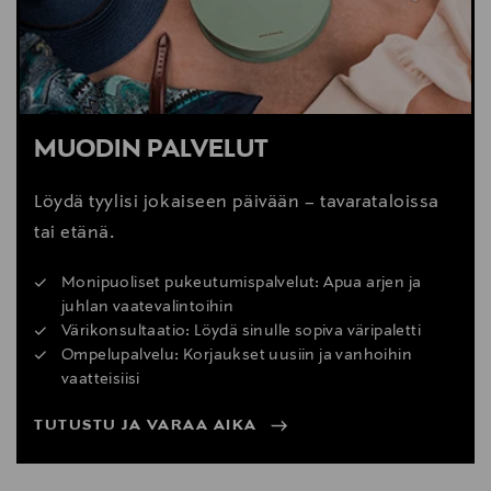
MUODIN PALVELUT
Löydä tyylisi jokaiseen päivään – tavarataloissa
tai etänä.
Monipuoliset pukeutumispalvelut: Apua arjen ja
juhlan vaatevalintoihin
Värikonsultaatio: Löydä sinulle sopiva väripaletti
Ompelupalvelu: Korjaukset uusiin ja vanhoihin
vaatteisiisi
TUTUSTU JA VARAA AIKA