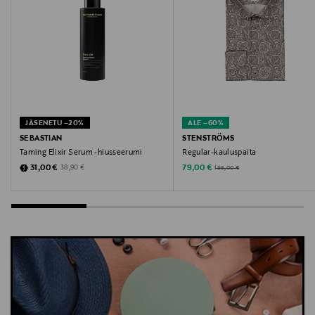
Avainsanat
shortsit, urheilushortsit, treenishortsit, lyhyet housut,
sporttiset shortsit, Peak Performance
JÄSENETU –20%
ALE –60%
SEBASTIAN
STENSTRÖMS
Taming Elixir Serum -hiusseerumi
Regular-kauluspaita
Discounted Price
Discounted Price
Original Price
Original Price
31,00 €
79,00 €
38,90 €
199,00 €