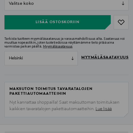
null
null
LISÄÄ OSTOSKORIIN
Tarkista tuotteen myymäläsaatavuus ja varausmahdollisuus alta. Saatavuus voi
muuttua nopeastikin, joten tuotetiedoissa näyttämämme tieto pitää aina
varmistaa paikan päällä.
Myymäläsaatavuus
MYYMÄLÄSAATAVUUS
Helsinki
MAKSUTON TOIMITUS TAVARATALOJEN
PAKETTIAUTOMAATTEIHIN
Nyt kannattaa shoppailla! Saat maksuttoman toimituksen
kaikkien tavaratalojen pakettiautomaatteihin.
Lue lisää