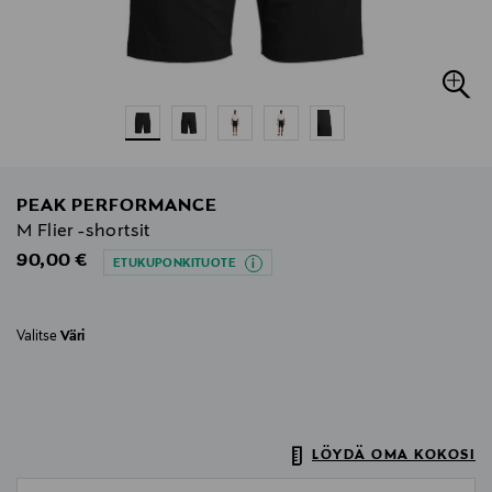
PEAK PERFORMANCE
M Flier -shortsit
Original Price
90,00 €
ETUKUPONKITUOTE
Valitse
Väri
LÖYDÄ OMA KOKOSI