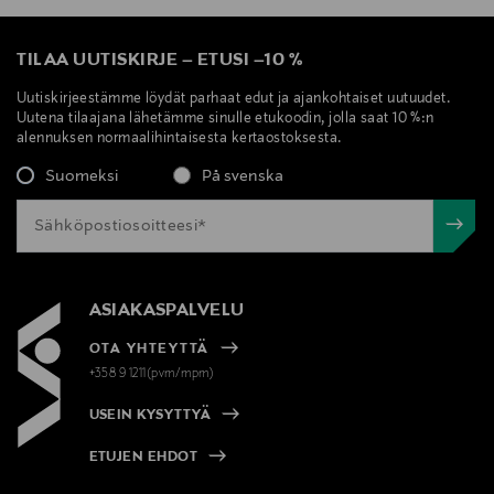
TILAA UUTISKIRJE
–
ETUSI
–
10 %
Uutiskirjeestämme löydät parhaat edut ja ajankohtaiset uutuudet.
Uutena tilaajana lähetämme sinulle etukoodin, jolla saat 10 %:n
alennuksen normaalihintaisesta kertaostoksesta.
Suomeksi
På svenska
ASIAKASPALVELU
OTA YHTEYTTÄ
+358 9 1211(pvm/mpm)
USEIN KYSYTTYÄ
ETUJEN EHDOT