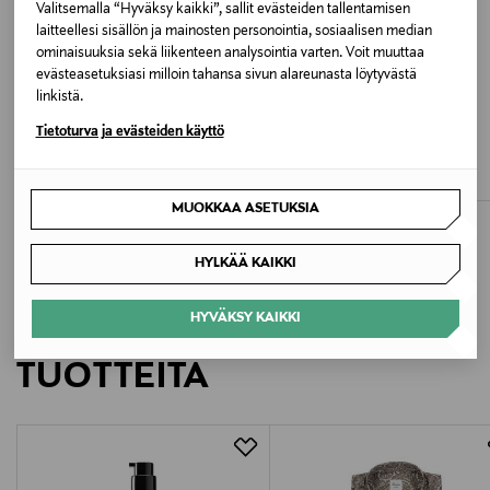
Valitsemalla “Hyväksy kaikki”, sallit evästeiden tallentamisen
Valmistusmaa
laitteellesi sisällön ja mainosten personointia, sosiaalisen median
ominaisuuksia sekä liikenteen analysointia varten. Voit muuttaa
Bangladesh
evästeasetuksiasi milloin tahansa sivun alareunasta löytyvästä
linkistä.
Valmistajan tuotenumero
ETUKUPONKITUOTE
UUTTA
ETUKUPONKITUOTE
Tietoturva ja evästeiden käyttö
ON
ON
G80226
Performance 2/1 -shortsit
Core-shortsit
Original Price
Original Price
79,90 €
59,90 €
Valmistaja
MUOKKAA ASETUKSIA
Amer Sports Suomi Oy
HYLKÄÄ KAIKKI
Valmistajan osoite
HYVÄKSY KAIKKI
LISÄÄ KIINNOSTAVIA
Amer Sports Suomi Oy, Siltasaarenkatu 8-10, 00530
Helsinki, Finland
TUOTTEITA
Digitaalinen osoite
consumerservice-fi-en@peakperformance.com