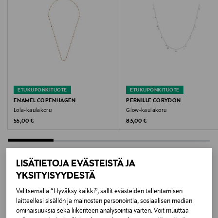
Väri
BLACK
Koko
One size
ETUKUPONKITUOTE
ETUKUPONKITUOTE
Valmistusmaa
ENAMEL COPENHAGEN
PERNILLE CORYDON
Lola-kaulakoru
Glow-kaulakoru
Kiina
Original Price
Original Price
55,00 €
83,00 €
Valmistajan tuotenumero
2000.1026
LISÄTIETOJA EVÄSTEISTÄ JA
YKSITYISYYDESTÄ
Valmistaja
LISÄÄ KIINNOSTAVIA
Valitsemalla “Hyväksy kaikki”, sallit evästeiden tallentamisen
PEARL OCTOPUSSY AS
laitteellesi sisällön ja mainosten personointia, sosiaalisen median
TUOTTEITA
ominaisuuksia sekä liikenteen analysointia varten. Voit muuttaa
Valmistajan osoite