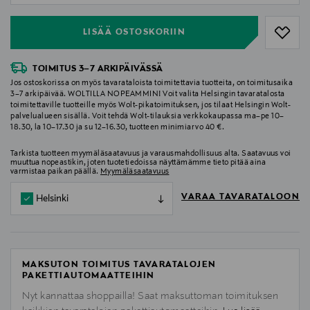
LISÄÄ OSTOSKORIIN
TOIMITUS 3–7 ARKIPÄIVÄSSÄ
Jos ostoskorissa on myös tavarataloista toimitettavia tuotteita, on toimitusaika
3–7 arkipäivää. WOLTILLA NOPEAMMIN! Voit valita Helsingin tavaratalosta
toimitettaville tuotteille myös Wolt-pikatoimituksen, jos tilaat Helsingin Wolt-
palvelualueen sisällä. Voit tehdä Wolt-tilauksia verkkokaupassa ma–pe 10–
18.30, la 10–17.30 ja su 12–16.30, tuotteen minimiarvo 40 €.
Tarkista tuotteen myymäläsaatavuus ja varausmahdollisuus alta. Saatavuus voi
muuttua nopeastikin, joten tuotetiedoissa näyttämämme tieto pitää aina
varmistaa paikan päällä.
Myymäläsaatavuus
VARAA TAVARATALOON
Helsinki
MAKSUTON TOIMITUS TAVARATALOJEN
PAKETTIAUTOMAATTEIHIN
Nyt kannattaa shoppailla! Saat maksuttoman toimituksen