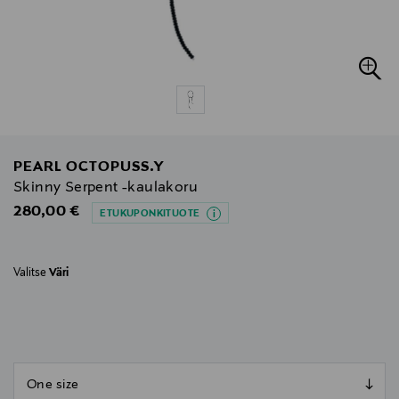
PEARL OCTOPUSS.Y
Skinny Serpent -kaulakoru
Original Price
280,00 €
ETUKUPONKITUOTE
Valitse
Väri
null
null