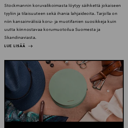
Stockmannin koruvalikoimasta löytyy säihkettä jokaiseen
tyyliin ja tilaisuuteen sekä ihania lahjaideoita. Tarjolla on
niin kansainvälisiä koru- ja muotifanien suosikkeja kuin
uutta kiinnostavaa korumuotoilua Suomesta ja
Skandinaviasta.
LUE LISÄÄ
NÄYTÄ VÄHEMMÄN
LUE LISÄÄ