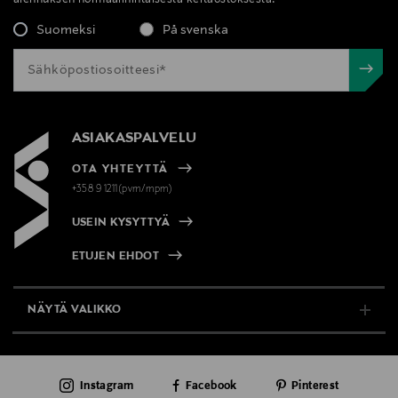
Suomeksi
På svenska
ASIAKASPALVELU
OTA YHTEYTTÄ
+358 9 1211(pvm/mpm)
USEIN KYSYTTYÄ
ETUJEN EHDOT
NÄYTÄ VALIKKO
TUKI & INFO
Instagram
Facebook
Pinterest
AJANKOHTAISTA