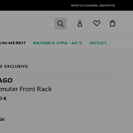
MYSTOCKMANN-JÄSENYYS
label.header.go
UM-MERKIT
KAUSIALE JOPA –40 %
OUTLET
E EXCLUSIVE
AGO
uter Front Rack
al Price
0 €
äri