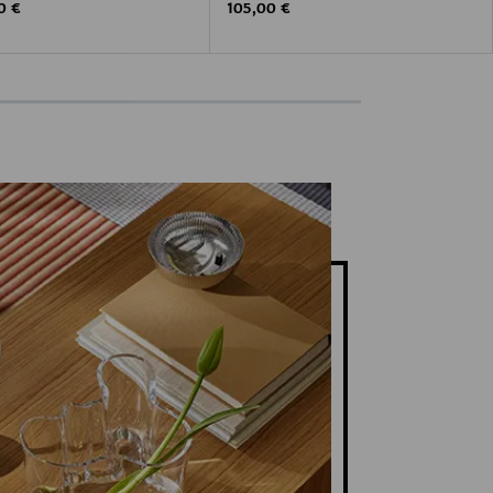
 Price
Original Price
0 €
105,00 €