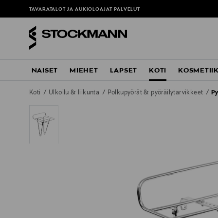
TAVARATALOT JA AUKIOLOAJAT
PALVELUT
NAISET
MIEHET
LAPSET
KOTI
KOSMETII
Koti
Ulkoilu & liikunta
Polkupyörät & pyöräilytarvikkeet
Py