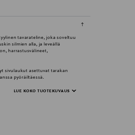
ylinen tavarateline, joka soveltuu
kin silmien alla, ja leveällä
on, harrastusvälineet,
tyt sivulaukut asettuvat tarakan
kanssa pyöräiltäessä.
 Tarakoita on saatavilla kahdessa
LUE KOKO TUOTEKUVAUS
iin, joiden rengaskoko on 26” ja 28”