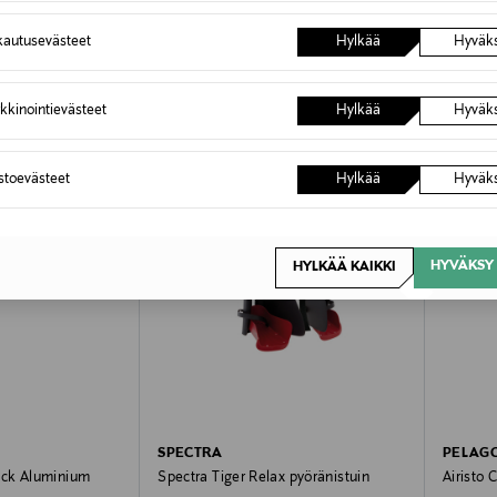
autusevästeet
Hylkää
Hyväk
VE
ONLINE EXCLUSIVE
ONLIN
kkinointievästeet
Hylkää
Hyväk
astoevästeet
Hylkää
Hyväk
HYVÄKSY 
HYLKÄÄ KAIKKI
SPECTRA
PELAG
ack Aluminium
Spectra Tiger Relax pyöränistuin
Airisto