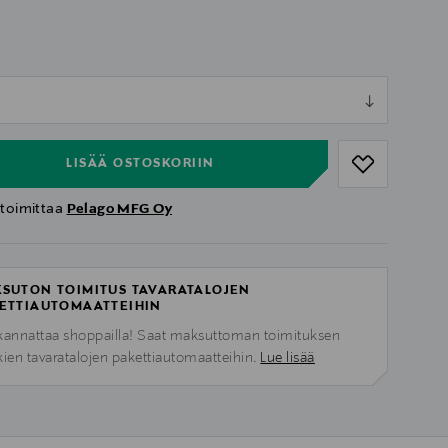
ull
ull
LISÄÄ OSTOSKORIIN
 toimittaa
Pelago MFG Oy
SUTON TOIMITUS TAVARATALOJEN
ETTIAUTOMAATTEIHIN
kannattaa shoppailla! Saat maksuttoman toimituksen
kien tavaratalojen pakettiautomaatteihin.
Lue lisää