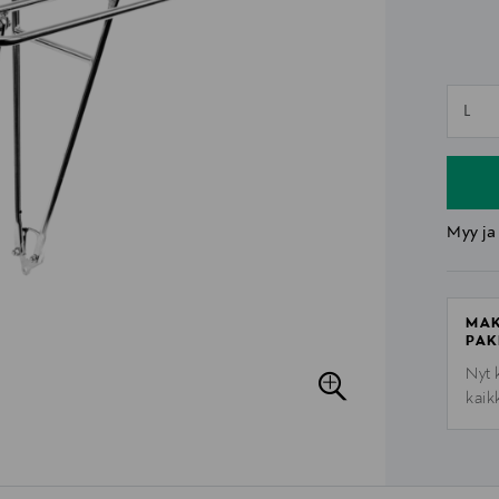
n
L
n
Myy ja
MAK
PAK
Nyt 
kaik