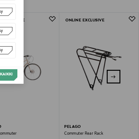
sy
E EXCLUSIVE
ONLINE EXCLUSIVE
sy
sy
KAIKKI
O
PELAGO
 Commuter
Commuter Rear Rack