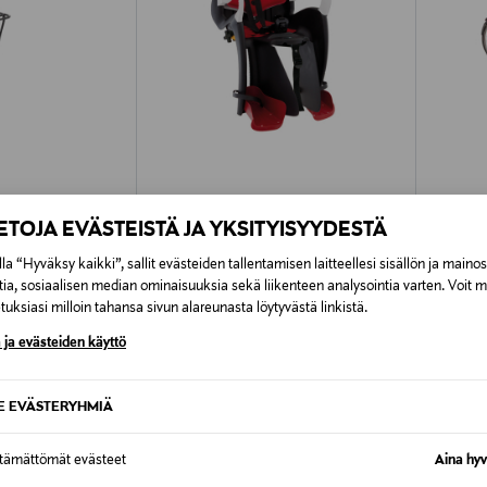
IETOJA EVÄSTEISTÄ JA YKSITYISYYDESTÄ
SPECTRA
PELAG
ack Aluminium
Spectra Tiger Relax pyöränistuin
Airisto
la “Hyväksy kaikki”, sallit evästeiden tallentamisen laitteellesi sisällön ja maino
Original Price
Original
139,00 €
1 695,0
tia, sosiaalisen median ominaisuuksia sekä liikenteen analysointia varten. Voit 
uksiasi milloin tahansa sivun alareunasta löytyvästä linkistä.
 ja evästeiden käyttö
SE EVÄSTERYHMIÄ
ttämättömät evästeet
Aina hyv
OTTEITA