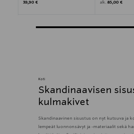
Original Price
Original Price
39,90 €
85,00 €
alk.
Koti
Skandinaavisen sisu
kulmakivet
Skandinaavinen sisustus on nyt kutsuva ja 
lempeät luonnonsävyt ja -materiaalit sekä har