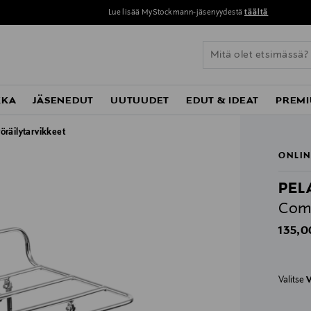
Lue lisää MyStockmann-jäsenyydestä
täältä
KKA
JÄSENEDUT
UUTUUDET
EDUT & IDEAT
PREMI
öräilytarvikkeet
ONLIN
PEL
Comm
Origin
135,0
Valitse
V