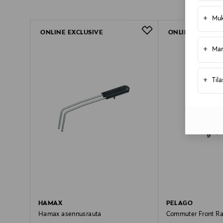
+
Muk
ONLINE EXCLUSIVE
ONLINE EXCLUSI
+
Mar
+
Til
HAMAX
PELAGO
Hamax asennusrauta
Commuter Front R