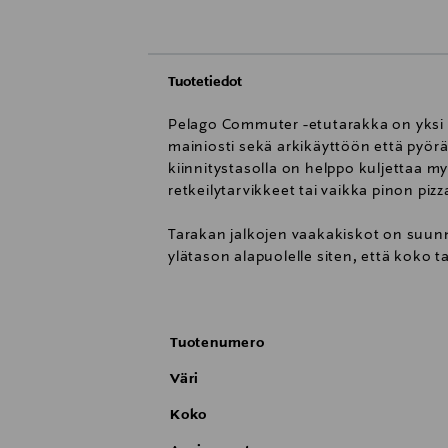
Tuotetiedot
Pelago Commuter -etutarakka on yksi s
mainiosti sekä arkikäyttöön että pyöräre
kiinnitystasolla on helppo kuljettaa m
retkeilytarvikkeet tai vaikka pinon pizz
Tarakan jalkojen vaakakiskot on suunnit
ylätason alapuolelle siten, että koko 
Commuter-etutarakat on valmistettu ru
eri leveydessä mustana sekä kirkkaan
Tuotenumero
Monipuolisten säätöjen ja kiinnitysva
Väri
välillä. Commuter-etutarakoiden muka
Koko