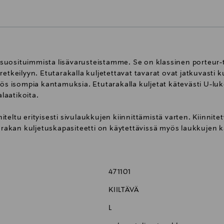
uosituimmista lisävarusteistamme. Se on klassinen porteur-ty
tkeilyyn. Etutarakalla kuljetettavat tavarat ovat jatkuvasti kus
yös isompia kantamuksia. Etutarakalla kuljetat kätevästi U-luk
alaatikoita.
eltu erityisesti sivulaukkujen kiinnittämistä varten. Kiinnite
tarakan kuljetuskapasiteetti on käytettävissä myös laukkujen 
ostumattomasta teräsputkesta, joten se on kevyt ja kestävä.
a.
471101
ihtoehtojen ansiosta tarakka on helppo asentaa useimpiin pyör
KIILTÄVÄ
na toimitetaan myös kiinnike lamppua varten.
L