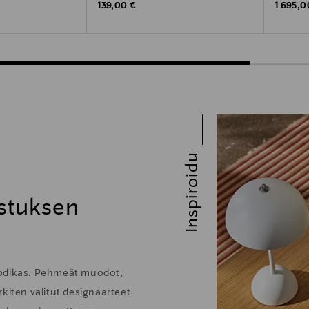
Original Price
Original
139,00 €
1 695,0
Inspiroidu
stuksen
kodikas. Pehmeät muodot,
kiten valitut designaarteet