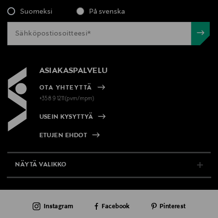
Suomeksi
På svenska
ASIAKASPALVELU
OTA YHTEYTTÄ
+358 9 1211(pvm/mpm)
USEIN KYSYTTYÄ
ETUJEN EHDOT
NÄYTÄ VALIKKO
TUKI & INFO
Instagram
Facebook
Pinterest
AJANKOHTAISTA