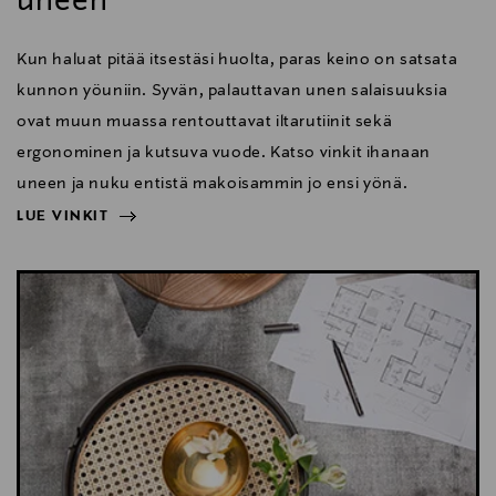
uneen
Kun haluat pitää itsestäsi huolta, paras keino on satsata
kunnon yöuniin. Syvän, palauttavan unen salaisuuksia
ovat muun muassa rentouttavat iltarutiinit sekä
ergonominen ja kutsuva vuode. Katso vinkit ihanaan
uneen ja nuku entistä makoisammin jo ensi yönä.
LUE VINKIT
NÄYTÄ VÄHEMMÄN
LUE VINKIT