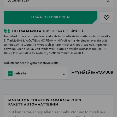
null
LISÄÄ OSTOSKORIIN
HETI SAATAVILLA
TOIMITUS 1-4 ARKIPÄIVÄSSÄ
Jos ostoskorissa on myös tavarataloista toimitettavia tuotteita, on toimitusaika
3–7 arkipäivää. WOLTILLA NOPEAMMIN! Voit valita Helsingin tavaratalosta
toimitettaville tuotteille myös Wolt-pikatoimituksen, jos tilaat Helsingin Wolt-
palvelualueen sisällä. Voit tehdä Wolt-tilauksia verkkokaupassa ma–pe 10–
18.30, la 10–17.30 ja su 12–16.30, tuotteen minimiarvo 40 €.
Tarkista tuotteen myymäläsaatavuus alta.
MYYMÄLÄSAATAVUUS
Helsinki
MAKSUTON TOIMITUS TAVARATALOJEN
PAKETTIAUTOMAATTEIHIN
Nyt kannattaa shoppailla! Saat maksuttoman toimituksen