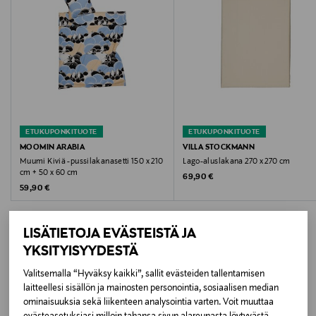
Hoito-ohjeet
Konepesu hoito-ohjeen mukaisesti.
Väri
LIGHT BROWN
ETUKUPONKITUOTE
ETUKUPONKITUOTE
Koko
MOOMIN ARABIA
VILLA STOCKMANN
Muumi Kiviä -pussilakanasetti 150 x 210
Lago-aluslakana 270 x 270 cm
270x260 CM
cm + 50 x 60 cm
Original Price
69,90 €
Original Price
59,90 €
Valmistusmaa
Turkki
LISÄTIETOJA EVÄSTEISTÄ JA
YKSITYISYYDESTÄ
Valmistajan tuotenumero
Valitsemalla “Hyväksy kaikki”, sallit evästeiden tallentamisen
LISÄÄ KIINNOSTAVIA
1PUV7810F31
laitteellesi sisällön ja mainosten personointia, sosiaalisen median
ominaisuuksia sekä liikenteen analysointia varten. Voit muuttaa
TUOTTEITA