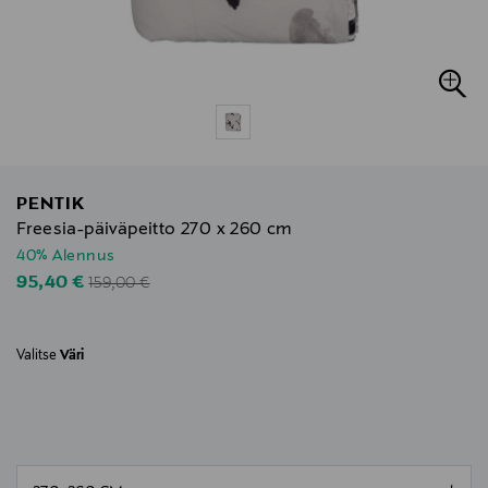
PENTIK
Freesia-päiväpeitto 270 x 260 cm
40% Alennus
Original Price
Discounted Price
95,40 €
159,00 €
Valitse
Väri
null