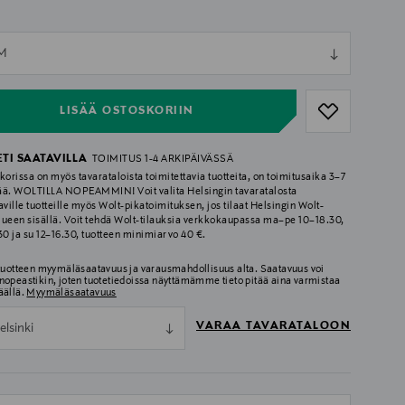
ull
CM
ull
LISÄÄ OSTOSKORIIN
ETI SAATAVILLA
TOIMITUS 1-4 ARKIPÄIVÄSSÄ
korissa on myös tavarataloista toimitettavia tuotteita, on toimitusaika 3–7
ää. WOLTILLA NOPEAMMIN! Voit valita Helsingin tavaratalosta
aville tuotteille myös Wolt-pikatoimituksen, jos tilaat Helsingin Wolt-
lueen sisällä. Voit tehdä Wolt-tilauksia verkkokaupassa ma–pe 10–18.30,
.30 ja su 12–16.30, tuotteen minimiarvo 40 €.
 tuotteen myymäläsaatavuus ja varausmahdollisuus alta. Saatavuus voi
nopeastikin, joten tuotetiedoissa näyttämämme tieto pitää aina varmistaa
äällä.
Myymäläsaatavuus
VARAA TAVARATALOON
elsinki