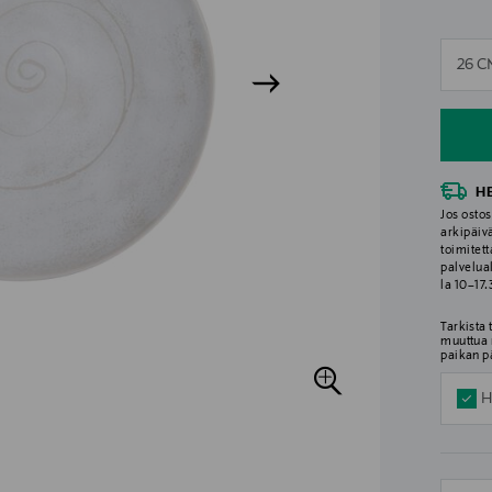
n
26 
n
H
Jos ostos
arkipäiv
toimitett
palvelua
la 10–17
Tarkista
muuttua 
paikan p
H