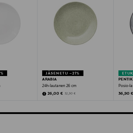
1%
JÄSENETU –21%
ETU
ARABIA
PENTIK
m
24h-lautanen 26 cm
Posio-l
e
Discounted Price
Original
rice
Original Price
26,00 €
36,90 
32,90 €