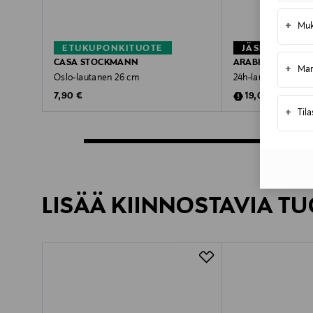
+
Muk
ETUKUPONKITUOTE
JÄSENETU –2
CASA STOCKMANN
ARABIA
+
Mar
Oslo-lautanen 26 cm
24h-lautanen 26 c
Original Price
Discounted Pric
Original P
7,90 €
19,00 €
23,90 €
+
Til
LISÄÄ KIINNOSTAVIA TU