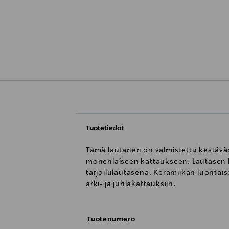
Tuotetiedot
Tämä lautanen on valmistettu kestäväs
monenlaiseen kattaukseen. Lautasen ha
tarjoilulautasena. Keramiikan luontais
arki- ja juhlakattauksiin.
Tuotenumero