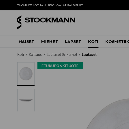
ä
TAVARATALOT JA AUKIOLOAJAT
PALVELUT
NAISET
MIEHET
LAPSET
KOTI
KOSMETII
Koti
Kattaus
Lautaset & kulhot
Lautaset
ETUKUPONKITUOTE