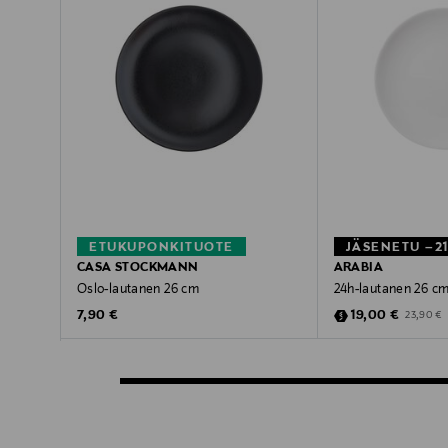
ETUKUPONKITUOTE
JÄSENETU –2
CASA STOCKMANN
ARABIA
Oslo-lautanen 26 cm
24h-lautanen 26 c
Original Price
Discounted Pric
Original P
7,90 €
19,00 €
23,90 €