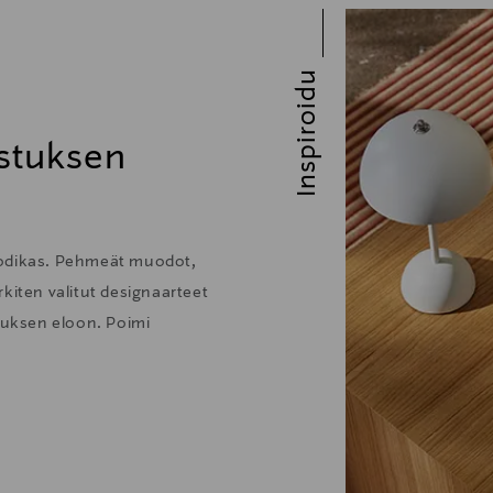
Inspiroidu
stuksen
kodikas. Pehmeät muodot,
kiten valitut designaarteet
stuksen eloon. Poimi