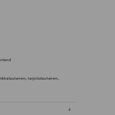
inland
ikkalautanen, tarjoilulautanen,