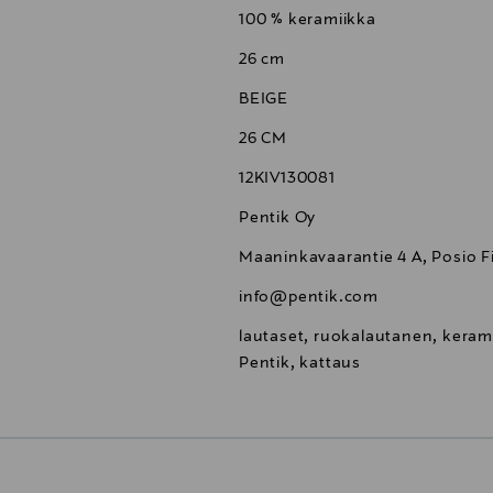
100 % keramiikka
26 cm
BEIGE
26 CM
12KIV130081
Pentik Oy
Maaninkavaarantie 4 A, Posio F
info@pentik.com
lautaset, ruokalautanen, kerami
Pentik, kattaus