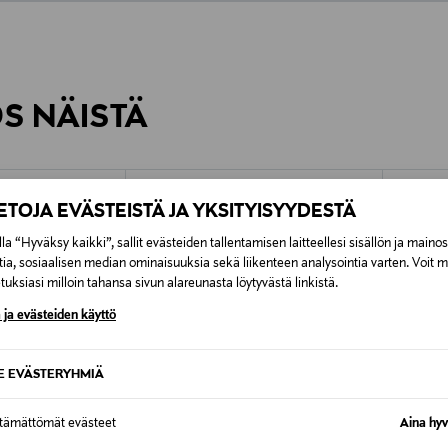
0,00 €
inen tilaukseesi. Voit palauttaa tilaamasi tuotteen 30 vuorokauden ku
0,00 € – 4,90 €
rvitse ilmoittaa palautuksesta etukäteen.
ÖS NÄISTÄ
7,90 €–50,00 € kuljetusyhtiöstä ja 
Alk. 6,90 €, kun toimitus on saatavi
IETOJA EVÄSTEISTÄ JA YKSITYISYYDESTÄ
la “Hyväksy kaikki”, sallit evästeiden tallentamisen laitteellesi sisällön ja maino
tia, sosiaalisen median ominaisuuksia sekä liikenteen analysointia varten. Voit 
uksiasi milloin tahansa sivun alareunasta löytyvästä linkistä.
 ja evästeiden käyttö
SE EVÄSTERYHMIÄ
ttämättömät evästeet
Aina hyv