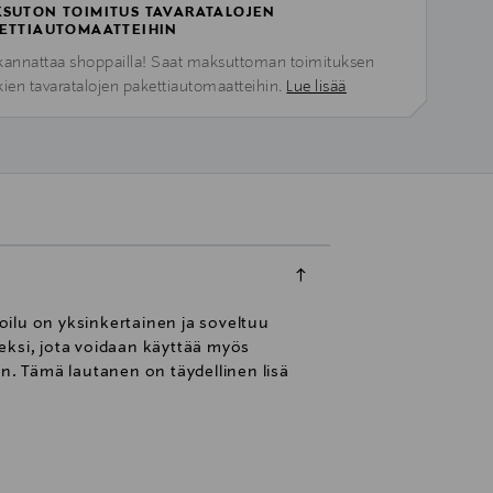
SUTON TOIMITUS TAVARATALOJEN
ETTIAUTOMAATTEIHIN
kannattaa shoppailla! Saat maksuttoman toimituksen
kien tavaratalojen pakettiautomaatteihin.
Lue lisää
ilu on yksinkertainen ja soveltuu
eksi, jota voidaan käyttää myös
en. Tämä lautanen on täydellinen lisä