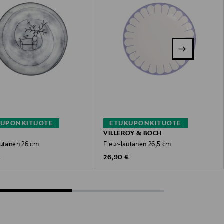
KUPONKITUOTE
ETUKUPONKITUOTE
VILLEROY & BOCH
autanen 26 cm
Fleur-lautanen 26,5 cm
 Price
Original Price
€
26,90 €