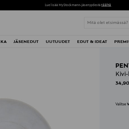
Perustoimitus 0 € yli 120 euron ostoksista!
KKA
JÄSENEDUT
UUTUUDET
EDUT & IDEAT
PREMI
PEN
Kivi
Origin
34,90
Valitse
V