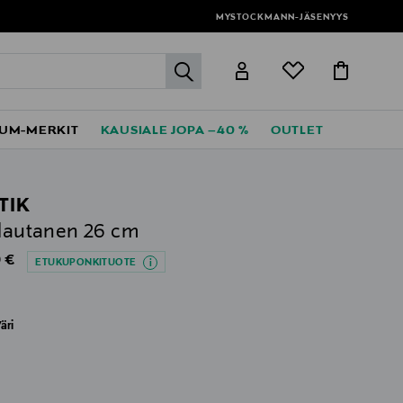
MYSTOCKMANN-JÄSENYYS
label.header.go
UM-MERKIT
KAUSIALE JOPA –40 %
OUTLET
TIK
-lautanen 26 cm
al Price
 €
ETUKUPONKITUOTE
äri