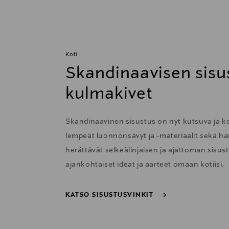
Koti
Skandinaavisen sisu
kulmakivet
Skandinaavinen sisustus on nyt kutsuva ja 
lempeät luonnonsävyt ja -materiaalit sekä har
herättävät selkeälinjaisen ja ajattoman sisu
ajankohtaiset ideat ja aarteet omaan kotiisi.
KATSO SISUSTUSVINKIT