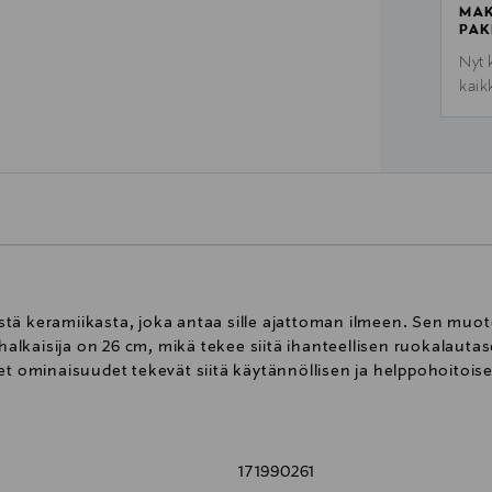
MAK
PAK
Nyt 
kaik
tä keramiikasta, joka antaa sille ajattoman ilmeen. Sen muoto
lkaisija on 26 cm, mikä tekee siitä ihanteellisen ruokalautas
et ominaisuudet tekevät siitä käytännöllisen ja helppohoitois
171990261