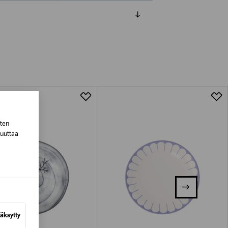
luessa tuotteen vastaanottamisesta.
tuotteen koosta riippuen
lla valittuun osoitteeseen.
sten
muuttaa
äksytty