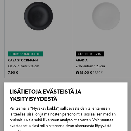
Kokotiedot
26 cm
Väri
DARK GREY
ETUKUPONKITUOTE
JÄSENETU –21%
Koko
CASA STOCKMANN
ARABIA
Oslo-lautanen 26 cm
24h-lautanen 26 cm
26 CM
Original Price
Discounted Price
Original Price
7,90 €
19,00 €
23,90 €
Valmistusmaa
LISÄTIETOJA EVÄSTEISTÄ JA
Suomi
YKSITYISYYDESTÄ
Valmistajan tuotenumero
Valitsemalla “Hyväksy kaikki”, sallit evästeiden tallentamisen
LISÄÄ KIINNOSTAVIA
laitteellesi sisällön ja mainosten personointia, sosiaalisen median
12KIV130U21
ominaisuuksia sekä liikenteen analysointia varten. Voit muuttaa
TUOTTEITA
evästeasetuksiasi milloin tahansa sivun alareunasta löytyvästä
Valmistaja