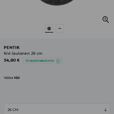
PENTIK
Kivi-lautanen 26 cm
Original Price
34,90 €
ETUKUPONKITUOTE
Valitse
Väri
null
null