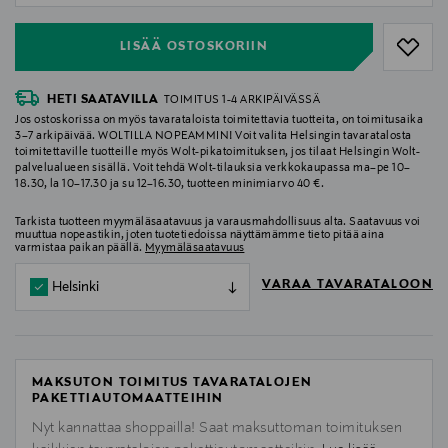
LISÄÄ OSTOSKORIIN
HETI SAATAVILLA
TOIMITUS 1-4 ARKIPÄIVÄSSÄ
Jos ostoskorissa on myös tavarataloista toimitettavia tuotteita, on toimitusaika
3–7 arkipäivää. WOLTILLA NOPEAMMIN! Voit valita Helsingin tavaratalosta
toimitettaville tuotteille myös Wolt-pikatoimituksen, jos tilaat Helsingin Wolt-
palvelualueen sisällä. Voit tehdä Wolt-tilauksia verkkokaupassa ma–pe 10–
18.30, la 10–17.30 ja su 12–16.30, tuotteen minimiarvo 40 €.
Tarkista tuotteen myymäläsaatavuus ja varausmahdollisuus alta. Saatavuus voi
muuttua nopeastikin, joten tuotetiedoissa näyttämämme tieto pitää aina
varmistaa paikan päällä.
Myymäläsaatavuus
VARAA TAVARATALOON
Helsinki
MAKSUTON TOIMITUS TAVARATALOJEN
PAKETTIAUTOMAATTEIHIN
Nyt kannattaa shoppailla! Saat maksuttoman toimituksen