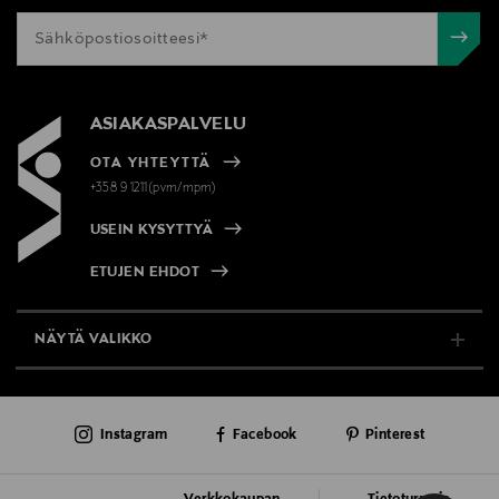
ASIAKASPALVELU
OTA YHTEYTTÄ
+358 9 1211(pvm/mpm)
USEIN KYSYTTYÄ
ETUJEN EHDOT
NÄYTÄ VALIKKO
TUKI & INFO
Instagram
Facebook
Pinterest
AJANKOHTAISTA
PALVELUT