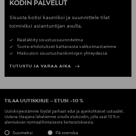
KODIN PALVELUT
Sisusta kotisi kauniiksi ja suunnittele tilat
toimiviksi asiantuntijan avulla.
Räätälöity sisustussuunnitelma
Tuote-ehdotukset kattavasta valikoimastamme
Maksuton sisustushankintojen yhteydessä
TUTUSTU JA VARAA AIKA
TILAA UUTISKIRJE
–
ETUSI
–
10 %
Uutiskirjeestämme löydät parhaat edut ja ajankohtaiset uutuudet.
Uutena tilaajana lähetämme sinulle etukoodin, jolla saat 10 %:n
alennuksen normaalihintaisesta kertaostoksesta.
Suomeksi
På svenska