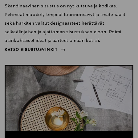
Skandinaavinen sisustus on nyt kutsuva ja kodikas.
Pehmeät muodot, lempeät luonnonsävyt ja -materiaalit
sekä harkiten valitut designaarteet herättävät
selkeälinjaisen ja ajattoman sisustuksen eloon. Poimi
ajankohtaiset ideat ja aarteet omaan kotiisi.
KATSO SISUSTUSVINKIT
NÄYTÄ VÄHEMMÄN
KATSO SISUSTUSVINKIT