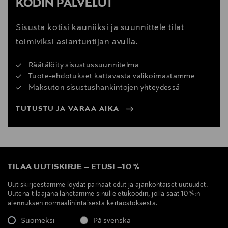
KODIN PALVELUT
Sisusta kotisi kauniiksi ja suunnittele tilat
toimiviksi asiantuntijan avulla.
Räätälöity sisustussuunnitelma
Tuote-ehdotukset kattavasta valikoimastamme
Maksuton sisustushankintojen yhteydessä
TUTUSTU JA VARAA AIKA
TILAA UUTISKIRJE
–
ETUSI
–
10 %
Uutiskirjeestämme löydät parhaat edut ja ajankohtaiset uutuudet.
Uutena tilaajana lähetämme sinulle etukoodin, jolla saat 10 %:n
alennuksen normaalihintaisesta kertaostoksesta.
Suomeksi
På svenska