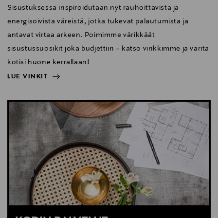
Sisustuksessa inspiroidutaan nyt rauhoittavista ja
energisoivista väreistä, jotka tukevat palautumista ja
antavat virtaa arkeen. Poimimme värikkäät
sisustussuosikit joka budjettiin – katso vinkkimme ja väritä
kotisi huone kerrallaan!
LUE VINKIT
NÄYTÄ VÄHEMMÄN
LUE VINKIT