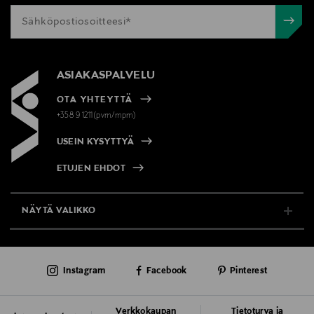
ASIAKASPALVELU
OTA YHTEYTTÄ
+358 9 1211(pvm/mpm)
USEIN KYSYTTYÄ
ETUJEN EHDOT
NÄYTÄ VALIKKO
TUKI & INFO
Instagram
Facebook
Pinterest
AJANKOHTAISTA
PALVELUT
Verkkokaupan
Tietoturva ja