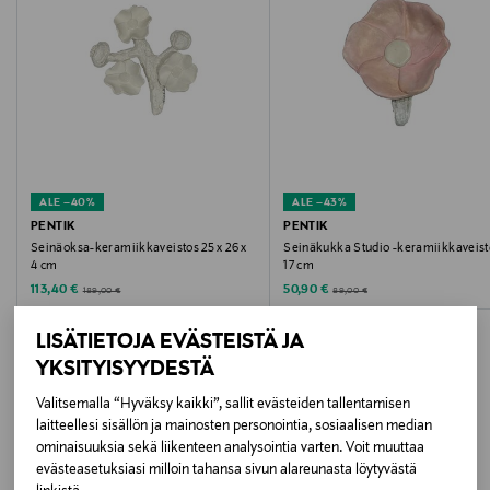
Väri
WHITE
Koko
12 CM
ALE –40%
ALE –43%
Valmistusmaa
PENTIK
PENTIK
Seinäoksa-keramiikkaveistos 25 x 26 x
Seinäkukka Studio -keramiikkaveist
Suomi
4 cm
17 cm
Discounted Price
Discounted Price
Original Price
Original Price
113,40 €
50,90 €
189,00 €
89,00 €
Valmistajan tuotenumero
LISÄTIETOJA EVÄSTEISTÄ JA
12NII994081
YKSITYISYYDESTÄ
Valmistaja
Valitsemalla “Hyväksy kaikki”, sallit evästeiden tallentamisen
laitteellesi sisällön ja mainosten personointia, sosiaalisen median
LISÄÄ KIINNOSTAVIA
Pentik Oy
ominaisuuksia sekä liikenteen analysointia varten. Voit muuttaa
evästeasetuksiasi milloin tahansa sivun alareunasta löytyvästä
TUOTTEITA
Valmistajan osoite