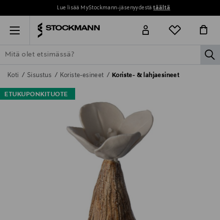
Lue lisää MyStockmann-jäsenyydestä
täältä
Menu
la
ETSI KAIKKI
NAISET
MIEHET
LAPSET
KOTI
KOSMETIIK
Koti
Sisustus
Koriste-esineet
Koriste- & lahjaesineet
ETUKUPONKITUOTE