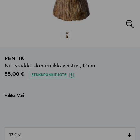
PENTIK
Niittykukka -keramiikkaveistos, 12 cm
Original Price
55,00 €
ETUKUPONKITUOTE
Valitse
Väri
null
null