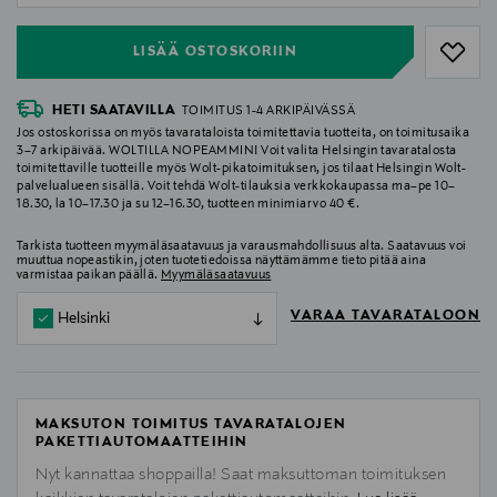
LISÄÄ OSTOSKORIIN
HETI SAATAVILLA
TOIMITUS 1-4 ARKIPÄIVÄSSÄ
Jos ostoskorissa on myös tavarataloista toimitettavia tuotteita, on toimitusaika
3–7 arkipäivää. WOLTILLA NOPEAMMIN! Voit valita Helsingin tavaratalosta
toimitettaville tuotteille myös Wolt-pikatoimituksen, jos tilaat Helsingin Wolt-
palvelualueen sisällä. Voit tehdä Wolt-tilauksia verkkokaupassa ma–pe 10–
18.30, la 10–17.30 ja su 12–16.30, tuotteen minimiarvo 40 €.
Tarkista tuotteen myymäläsaatavuus ja varausmahdollisuus alta. Saatavuus voi
muuttua nopeastikin, joten tuotetiedoissa näyttämämme tieto pitää aina
varmistaa paikan päällä.
Myymäläsaatavuus
VARAA TAVARATALOON
Helsinki
MAKSUTON TOIMITUS TAVARATALOJEN
PAKETTIAUTOMAATTEIHIN
Nyt kannattaa shoppailla! Saat maksuttoman toimituksen