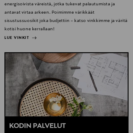
energisoivista väreistä, jotka tukevat palautumista ja
antavat virtaa arkeen. Poimimme värikkäät
sisustussuosikit joka budjettiin – katso vinkkimme ja väritä
kotisi huone kerrallaan!
LUE VINKIT
NÄYTÄ VÄHEMMÄN
LUE VINKIT
KODIN PALVELUT