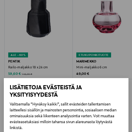
Hoito-ohjeet
Käsinpesu.
Väri
WHITE
ALE –60%
ETUKUPONKITUOTE
Koko
PENTIK
MARIMEKKO
Railo-maljakko 18 x 24 cm
Mini-maljakko 6 cm
15x16 cm CM
Discounted Price
Original Price
Original Price
59,60 €
49,00 €
149,00 €
Valmistusmaa
LISÄTIETOJA EVÄSTEISTÄ JA
Suomi
YKSITYISYYDESTÄ
Valitsemalla “Hyväksy kaikki”, sallit evästeiden tallentamisen
Valmistajan tuotenumero
laitteellesi sisällön ja mainosten personointia, sosiaalisen median
LISÄÄ KIINNOSTAVIA
ominaisuuksia sekä liikenteen analysointia varten. Voit muuttaa
12RAI893011
evästeasetuksiasi milloin tahansa sivun alareunasta löytyvästä
TUOTTEITA
linkistä.