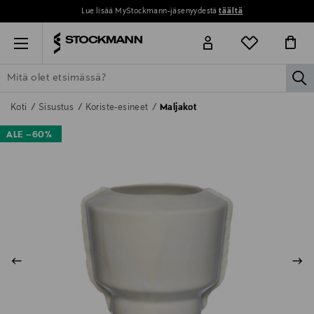
Lue lisää MyStockmann-jäsenyydestä
täältä
Menu
la
ETSI KAIKKI
NAISET
MIEHET
LAPSET
KOTI
KOSMETIIK
Koti
Sisustus
Koriste-esineet
Maljakot
ALE –60%