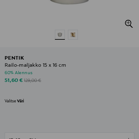
PENTIK
Railo-maljakko 15 x 16 cm
60% Alennus
Original Price
Discounted Price
51,60 €
129,00 €
Valitse
Väri
null