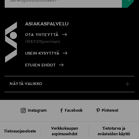
ASIAKASPALVELU
OTA YHTEYTTÄ
+358 9 1211(pvm/mpm)
USEIN KYSYTTYÄ
ETUJEN EHDOT
NÄYTÄ VALIKKO
TUKI & INFO
Instagram
Facebook
Pinterest
AJANKOHTAISTA
PALVELUT
Verkkokaupan
Tietoturva ja
Tietosuojaseloste
sopimusehdot
evästeiden käyttö