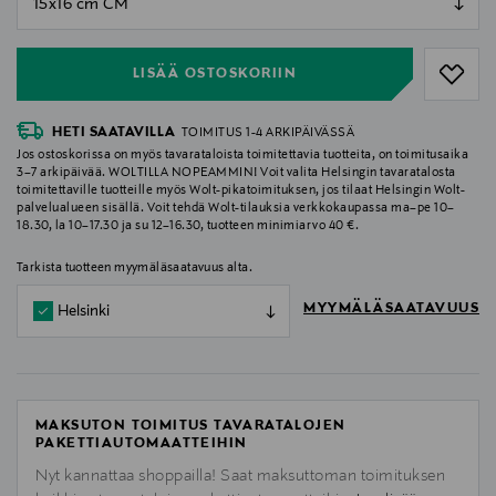
null
LISÄÄ OSTOSKORIIN
HETI SAATAVILLA
TOIMITUS 1-4 ARKIPÄIVÄSSÄ
Jos ostoskorissa on myös tavarataloista toimitettavia tuotteita, on toimitusaika
3–7 arkipäivää. WOLTILLA NOPEAMMIN! Voit valita Helsingin tavaratalosta
toimitettaville tuotteille myös Wolt-pikatoimituksen, jos tilaat Helsingin Wolt-
palvelualueen sisällä. Voit tehdä Wolt-tilauksia verkkokaupassa ma–pe 10–
18.30, la 10–17.30 ja su 12–16.30, tuotteen minimiarvo 40 €.
Tarkista tuotteen myymäläsaatavuus alta.
MYYMÄLÄSAATAVUUS
Helsinki
MAKSUTON TOIMITUS TAVARATALOJEN
PAKETTIAUTOMAATTEIHIN
Nyt kannattaa shoppailla! Saat maksuttoman toimituksen