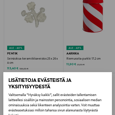
Hoito-ohjeet
Pyyhi kuivalla liinalla
Väri
PINK
Koko
ALE –40%
ALE –43%
PENTIK
AARIKKA
17x12,5x3 CM
Seinäoksa-keramiikkaveistos 25 x 26 x
Riemuraita-purkki 17.2 cm
4 cm
Discounted Price
Original Price
11,90 €
21,00 €
Discounted Price
Valmistusmaa
Original Price
113,40 €
189,00 €
Suomi
LISÄTIETOJA EVÄSTEISTÄ JA
YKSITYISYYDESTÄ
Valmistajan tuotenumero
Valitsemalla “Hyväksy kaikki”, sallit evästeiden tallentamisen
12VEI905V41
laitteellesi sisällön ja mainosten personointia, sosiaalisen median
LISÄÄ KIINNOSTAVIA
ominaisuuksia sekä liikenteen analysointia varten. Voit muuttaa
evästeasetuksiasi milloin tahansa sivun alareunasta löytyvästä
Valmistaja
TUOTTEITA