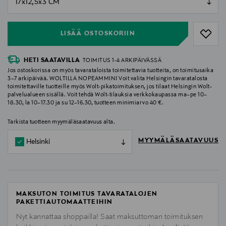
null
LISÄÄ OSTOSKORIIN
HETI SAATAVILLA
TOIMITUS 1-4 ARKIPÄIVÄSSÄ
Jos ostoskorissa on myös tavarataloista toimitettavia tuotteita, on toimitusaika
3–7 arkipäivää. WOLTILLA NOPEAMMIN! Voit valita Helsingin tavaratalosta
toimitettaville tuotteille myös Wolt-pikatoimituksen, jos tilaat Helsingin Wolt-
palvelualueen sisällä. Voit tehdä Wolt-tilauksia verkkokaupassa ma–pe 10–
18.30, la 10–17.30 ja su 12–16.30, tuotteen minimiarvo 40 €.
Tarkista tuotteen myymäläsaatavuus alta.
MYYMÄLÄSAATAVUUS
Helsinki
MAKSUTON TOIMITUS TAVARATALOJEN
PAKETTIAUTOMAATTEIHIN
Nyt kannattaa shoppailla! Saat maksuttoman toimituksen