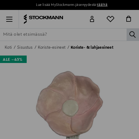
Lue lisää MyStockmann-jäsenyydestä
täältä
Menu
la
ETSI KAIKKI
NAISET
MIEHET
LAPSET
KOTI
KOSMETIIK
Koti
Sisustus
Koriste-esineet
Koriste- & lahjaesineet
ALE –43%