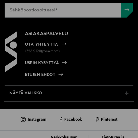
ASIAKASPALVELU
OTA YHTEYTTÄ
+358 9 1211(pvm/mpm)
USEIN KYSYTTYÄ
ETUJEN EHDOT
NÄYTÄ VALIKKO
TUKI & INFO
Instagram
Facebook
Pinterest
AJANKOHTAISTA
PALVELUT
Verkkokaupan
Tietoturva ja