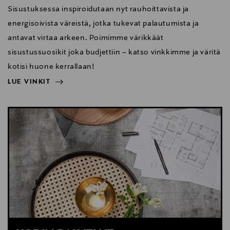
Sisustuksessa inspiroidutaan nyt rauhoittavista ja
energisoivista väreistä, jotka tukevat palautumista ja
antavat virtaa arkeen. Poimimme värikkäät
sisustussuosikit joka budjettiin – katso vinkkimme ja väritä
kotisi huone kerrallaan!
LUE VINKIT
NÄYTÄ VÄHEMMÄN
LUE VINKIT