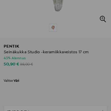
PENTIK
Seinäkukka Studio -keramiikkaveistos 17 cm
43% Alennus
Original Price
Discounted Price
50,90 €
89,00 €
Valitse
Väri
null