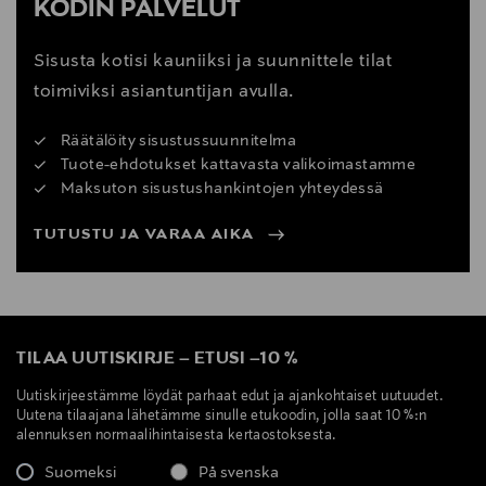
KODIN PALVELUT
Sisusta kotisi kauniiksi ja suunnittele tilat
toimiviksi asiantuntijan avulla.
Räätälöity sisustussuunnitelma
Tuote-ehdotukset kattavasta valikoimastamme
Maksuton sisustushankintojen yhteydessä
TUTUSTU JA VARAA AIKA
TILAA UUTISKIRJE
–
ETUSI
–
10 %
Uutiskirjeestämme löydät parhaat edut ja ajankohtaiset uutuudet.
Uutena tilaajana lähetämme sinulle etukoodin, jolla saat 10 %:n
alennuksen normaalihintaisesta kertaostoksesta.
Suomeksi
På svenska