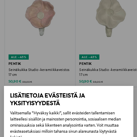
Hoito-ohjeet
Pyyhitään kuivalla liinalla.
Väri
WHITE
ALE –43%
ALE –43%
Koko
PENTIK
PENTIK
Seinäkukka Studio -keramiikkaveistos
Seinäkukka Studio -keramiikkaveist
25x26x4 CM
17 cm
17 cm
Discounted Price
Discounted Price
Original Price
Original Price
50,90 €
50,90 €
89,00 €
89,00 €
Valmistusmaa
LISÄTIETOJA EVÄSTEISTÄ JA
Suomi
YKSITYISYYDESTÄ
Valmistajan tuotenumero
Valitsemalla “Hyväksy kaikki”, sallit evästeiden tallentamisen
laitteellesi sisällön ja mainosten personointia, sosiaalisen median
LISÄÄ KIINNOSTAVIA
12VEI906011
ominaisuuksia sekä liikenteen analysointia varten. Voit muuttaa
evästeasetuksiasi milloin tahansa sivun alareunasta löytyvästä
TUOTTEITA