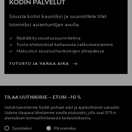
KODIN PALVELUT
Sisusta kotisi kauniiksi ja suunnittele tilat
toimiviksi asiantuntijan avulla.
Räätälöity sisustussuunnitelma
Tuote-ehdotukset kattavasta valikoimastamme
Maksuton sisustushankintojen yhteydessä
TUTUSTU JA VARAA AIKA
TILAA UUTISKIRJE
–
ETUSI
–
10 %
Uutiskirjeestämme löydät parhaat edut ja ajankohtaiset uutuudet.
Uutena tilaajana lähetämme sinulle etukoodin, jolla saat 10 %:n
alennuksen normaalihintaisesta kertaostoksesta.
Suomeksi
På svenska