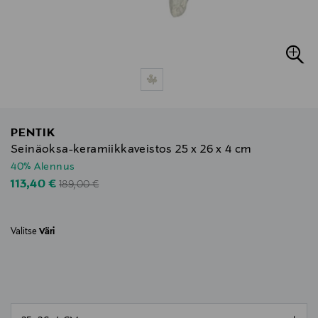
PENTIK
Seinäoksa-keramiikkaveistos 25 x 26 x 4 cm
40% Alennus
Original Price
Discounted Price
113,40 €
189,00 €
Valitse
Väri
null