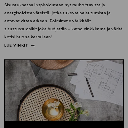
Sisustuksessa inspiroidutaan nyt rauhoittavista ja
energisoivista väreistä, jotka tukevat palautumista ja
antavat virtaa arkeen. Poimimme värikkäät
sisustussuosikit joka budjettiin – katso vinkkimme ja väritä
kotisi huone kerrallaan!
LUE VINKIT
NÄYTÄ VÄHEMMÄN
LUE VINKIT