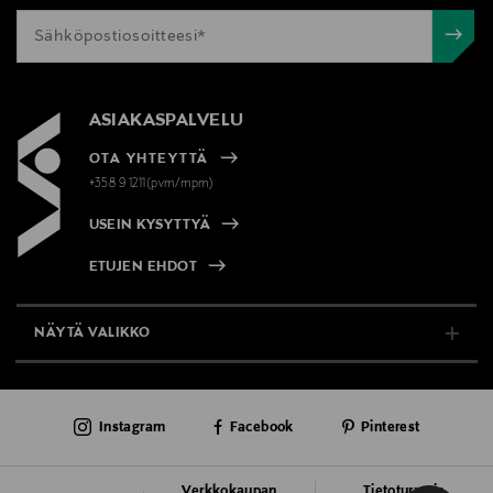
ASIAKASPALVELU
OTA YHTEYTTÄ
+358 9 1211(pvm/mpm)
USEIN KYSYTTYÄ
ETUJEN EHDOT
NÄYTÄ VALIKKO
TUKI & INFO
Instagram
Facebook
Pinterest
AJANKOHTAISTA
PALVELUT
Verkkokaupan
Tietoturva ja