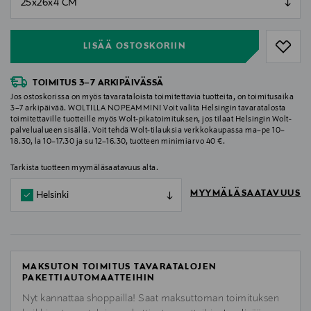
null
LISÄÄ OSTOSKORIIN
TOIMITUS 3–7 ARKIPÄIVÄSSÄ
Jos ostoskorissa on myös tavarataloista toimitettavia tuotteita, on toimitusaika
3–7 arkipäivää. WOLTILLA NOPEAMMIN! Voit valita Helsingin tavaratalosta
toimitettaville tuotteille myös Wolt-pikatoimituksen, jos tilaat Helsingin Wolt-
palvelualueen sisällä. Voit tehdä Wolt-tilauksia verkkokaupassa ma–pe 10–
18.30, la 10–17.30 ja su 12–16.30, tuotteen minimiarvo 40 €.
Tarkista tuotteen myymäläsaatavuus alta.
MYYMÄLÄSAATAVUUS
Helsinki
MAKSUTON TOIMITUS TAVARATALOJEN
PAKETTIAUTOMAATTEIHIN
Nyt kannattaa shoppailla! Saat maksuttoman toimituksen