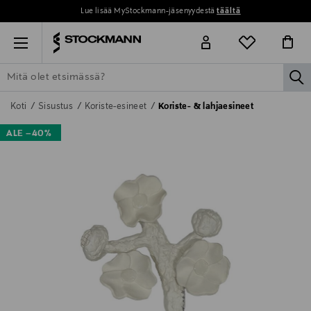
Lue lisää MyStockmann-jäsenyydestä
täältä
Menu
la
ETSI KAIKKI
NAISET
MIEHET
LAPSET
KOTI
KOSMETIIK
Koti
Sisustus
Koriste-esineet
Koriste- & lahjaesineet
ALE –40%