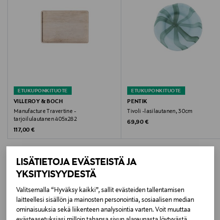
Väri
PINK
Koko
30 CM
ETUKUPONKITUOTE
ETUKUPONKITUOTE
Valmistusmaa
VILLEROY & BOCH
PENTIK
Manufacture Travertine -
Tivoli -lasilautanen, 30cm
Kiina
tarjoilulautanen 405x282
Original Price
69,90 €
Original Price
117,00 €
Valmistajan tuotenumero
1LAS01975B1
LISÄTIETOJA EVÄSTEISTÄ JA
YKSITYISYYDESTÄ
Valmistaja
Valitsemalla “Hyväksy kaikki”, sallit evästeiden tallentamisen
LISÄÄ KIINNOSTAVIA
Pentik Oy
laitteellesi sisällön ja mainosten personointia, sosiaalisen median
ominaisuuksia sekä liikenteen analysointia varten. Voit muuttaa
TUOTTEITA
Valmistajan osoite
evästeasetuksiasi milloin tahansa sivun alareunasta löytyvästä