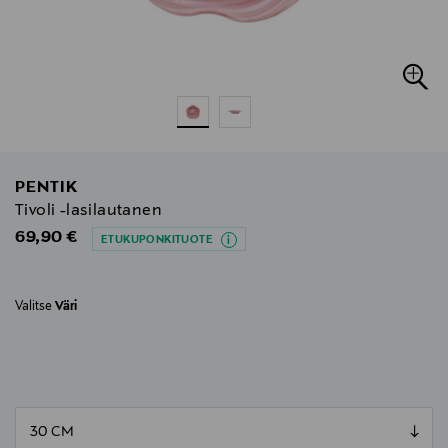
PENTIK
Tivoli -lasilautanen
Original Price
69,90 €
ETUKUPONKITUOTE
Valitse
Väri
null
null