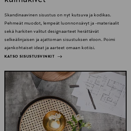
Skandinaavinen sisustus on nyt kutsuva ja kodikas.
Pehmeät muodot, lempeät luonnonsävyt ja -materiaalit
sekä harkiten valitut designaarteet herättävät
selkeälinjaisen ja ajattoman sisustuksen eloon. Poimi
ajankohtaiset ideat ja aarteet omaan kotiisi.
KATSO SISUSTUSVINKIT
NÄYTÄ VÄHEMMÄN
KATSO SISUSTUSVINKIT