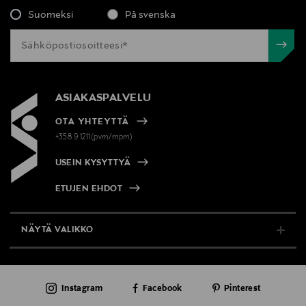
Suomeksi
På svenska
ASIAKASPALVELU
OTA YHTEYTTÄ
+358 9 1211(pvm/mpm)
USEIN KYSYTTYÄ
ETUJEN EHDOT
NÄYTÄ VALIKKO
TUKI & INFO
Instagram
Facebook
Pinterest
AJANKOHTAISTA