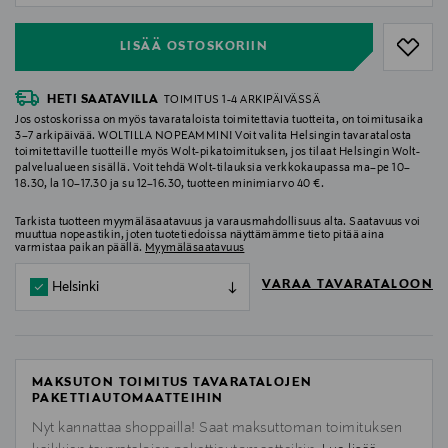
LISÄÄ OSTOSKORIIN
HETI SAATAVILLA
TOIMITUS 1-4 ARKIPÄIVÄSSÄ
Jos ostoskorissa on myös tavarataloista toimitettavia tuotteita, on toimitusaika
3–7 arkipäivää. WOLTILLA NOPEAMMIN! Voit valita Helsingin tavaratalosta
toimitettaville tuotteille myös Wolt-pikatoimituksen, jos tilaat Helsingin Wolt-
palvelualueen sisällä. Voit tehdä Wolt-tilauksia verkkokaupassa ma–pe 10–
18.30, la 10–17.30 ja su 12–16.30, tuotteen minimiarvo 40 €.
Tarkista tuotteen myymäläsaatavuus ja varausmahdollisuus alta. Saatavuus voi
muuttua nopeastikin, joten tuotetiedoissa näyttämämme tieto pitää aina
varmistaa paikan päällä.
Myymäläsaatavuus
VARAA TAVARATALOON
Helsinki
MAKSUTON TOIMITUS TAVARATALOJEN
PAKETTIAUTOMAATTEIHIN
Nyt kannattaa shoppailla! Saat maksuttoman toimituksen