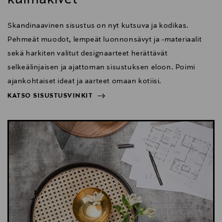
Skandinaavinen sisustus on nyt kutsuva ja kodikas.
Pehmeät muodot, lempeät luonnonsävyt ja -materiaalit
sekä harkiten valitut designaarteet herättävät
selkeälinjaisen ja ajattoman sisustuksen eloon. Poimi
ajankohtaiset ideat ja aarteet omaan kotiisi.
KATSO SISUSTUSVINKIT
NÄYTÄ VÄHEMMÄN
KATSO SISUSTUSVINKIT