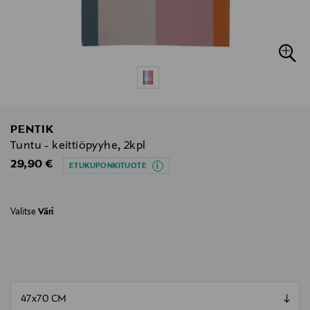
PENTIK
Tuntu - keittiöpyyhe, 2kpl
Original Price
29,90 €
ETUKUPONKITUOTE
Valitse
Väri
null
null