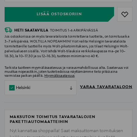
LISÄÄ OSTOSKORIIN
HETI SAATAVILLA
TOIMITUS 1-4 ARKIPÄIVÄSSÄ
Jos ostoskorissa on myös tavarataloista toimitettavia tuotteita, on toimitusaika
3–7 arkipäivää. WOLTILLA NOPEAMMIN! Voit valita Helsingin tavaratalosta
toimitettaville tuotteille myös Wolt-pikatoimituksen, jos tilaat Helsingin Wolt-
palvelualueen sisällä. Voit tehdä Wolt-tilauksia verkkokaupassa ma–pe 10–
18.30, la 10–17.30 ja su 12–16.30, tuotteen minimiarvo 40 €.
Tarkista tuotteen myymäläsaatavuus ja varausmahdollisuus alta. Saatavuus voi
muuttua nopeastikin, joten tuotetiedoissa näyttämämme tieto pitää aina
varmistaa paikan päällä.
Myymäläsaatavuus
VARAA TAVARATALOON
Helsinki
MAKSUTON TOIMITUS TAVARATALOJEN
PAKETTIAUTOMAATTEIHIN
Nyt kannattaa shoppailla! Saat maksuttoman toimituksen