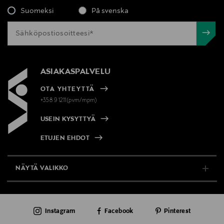
Suomeksi
På svenska
ASIAKASPALVELU
OTA YHTEYTTÄ
+358 9 1211(pvm/mpm)
USEIN KYSYTTYÄ
ETUJEN EHDOT
NÄYTÄ VALIKKO
TUKI & INFO
Instagram
Facebook
Pinterest
AJANKOHTAISTA