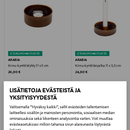
Hoito-ohjeet
Puhdistus vedellä ja miedolla pesuaineella.
Väri
TURQUOISE
ETUKUPONKITUOTE
ETUKUPONKITUOTE
Koko
ARABIA
ARABIA
Kirnu-kynttilälyhty 11 x 5 cm
Kirnu-kynttilänjalka 11 x 3,5 cm
7,5x7 CM
Original Price
Original Price
26,90 €
24,90 €
Valmistusmaa
LISÄTIETOJA EVÄSTEISTÄ JA
Thaimaa
YKSITYISYYDESTÄ
Valmistajan tuotenumero
Valitsemalla “Hyväksy kaikki”, sallit evästeiden tallentamisen
laitteellesi sisällön ja mainosten personointia, sosiaalisen median
LISÄÄ KIINNOSTAVIA
1LAS0150V71
ominaisuuksia sekä liikenteen analysointia varten. Voit muuttaa
evästeasetuksiasi milloin tahansa sivun alareunasta löytyvästä
TUOTTEITA
Valmistaja