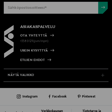
ASIAKASPALVELU
OTA YHTEYTTÄ
+358 9 1211(pvm/mpm)
USEIN KYSYTTYÄ
ETUJEN EHDOT
NÄYTÄ VALIKKO
TUKI & INFO
Instagram
Facebook
Pinterest
AJANKOHTAISTA
PALVELUT
Verkkokaupan
Tietoturva ja