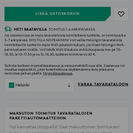
LISÄÄ OSTOSKORIIN
HETI SAATAVILLA
TOIMITUS 1-4 ARKIPÄIVÄSSÄ
Jos ostoskorissa on myös tavarataloista toimitettavia tuotteita, on toimitusaika
3–7 arkipäivää. WOLTILLA NOPEAMMIN! Voit valita Helsingin tavaratalosta
toimitettaville tuotteille myös Wolt-pikatoimituksen, jos tilaat Helsingin Wolt-
palvelualueen sisällä. Voit tehdä Wolt-tilauksia verkkokaupassa ma–pe 10–
18.30, la 10–17.30 ja su 12–16.30, tuotteen minimiarvo 40 €.
Tarkista tuotteen myymäläsaatavuus ja varausmahdollisuus alta. Saatavuus voi
muuttua nopeastikin, joten tuotetiedoissa näyttämämme tieto pitää aina
varmistaa paikan päällä.
Myymäläsaatavuus
VARAA TAVARATALOON
Helsinki
MAKSUTON TOIMITUS TAVARATALOJEN
PAKETTIAUTOMAATTEIHIN
Nyt kannattaa shoppailla! Saat maksuttoman toimituksen