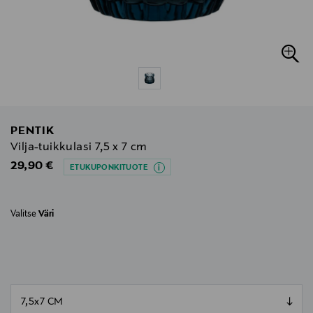
PENTIK
Vilja-tuikkulasi 7,5 x 7 cm
Original Price
29,90 €
ETUKUPONKITUOTE
Valitse
Väri
null
null