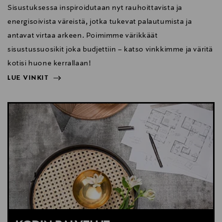
Sisustuksessa inspiroidutaan nyt rauhoittavista ja
energisoivista väreistä, jotka tukevat palautumista ja
antavat virtaa arkeen. Poimimme värikkäät
sisustussuosikit joka budjettiin – katso vinkkimme ja väritä
kotisi huone kerrallaan!
LUE VINKIT
NÄYTÄ VÄHEMMÄN
LUE VINKIT