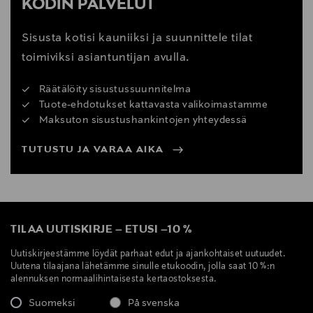
KODIN PALVELUT
Sisusta kotisi kauniiksi ja suunnittele tilat
toimiviksi asiantuntijan avulla.
Räätälöity sisustussuunnitelma
Tuote-ehdotukset kattavasta valikoimastamme
Maksuton sisustushankintojen yhteydessä
TUTUSTU JA VARAA AIKA
TILAA UUTISKIRJE
–
ETUSI
–
10 %
Uutiskirjeestämme löydät parhaat edut ja ajankohtaiset uutuudet.
Uutena tilaajana lähetämme sinulle etukoodin, jolla saat 10 %:n
alennuksen normaalihintaisesta kertaostoksesta.
Suomeksi
På svenska