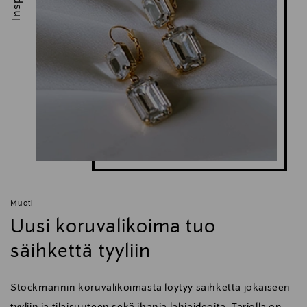
Muoti
Uusi koruvalikoima tuo
säihkettä tyyliin
Stockmannin koruvalikoimasta löytyy säihkettä jokaiseen
tyyliin ja tilaisuuteen sekä ihania lahjaideoita. Tarjolla on