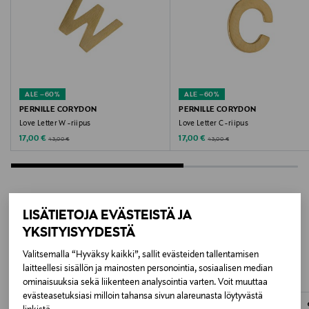
Pyyhitään pehmeällä liinalla
Väri
GOLD PLATED
ALE –60%
ALE –60%
Valmistusmaa
PERNILLE CORYDON
PERNILLE CORYDON
Love Letter W -riipus
Love Letter C -riipus
Thaimaa
Discounted Price
Discounted Price
Original Price
Original Price
17,00 €
17,00 €
43,00 €
43,00 €
Valmistajan tuotenumero
P-966-GP
LISÄTIETOJA EVÄSTEISTÄ JA
Valmistaja
LISÄÄ KIINNOSTAVIA
YKSITYISYYDESTÄ
Pernille Corydon ApS
TUOTTEITA
Valitsemalla “Hyväksy kaikki”, sallit evästeiden tallentamisen
laitteellesi sisällön ja mainosten personointia, sosiaalisen median
Valmistajan osoite
ominaisuuksia sekä liikenteen analysointia varten. Voit muuttaa
evästeasetuksiasi milloin tahansa sivun alareunasta löytyvästä
Kannikepladsen 6, 1 6100 Haderslev Denmark