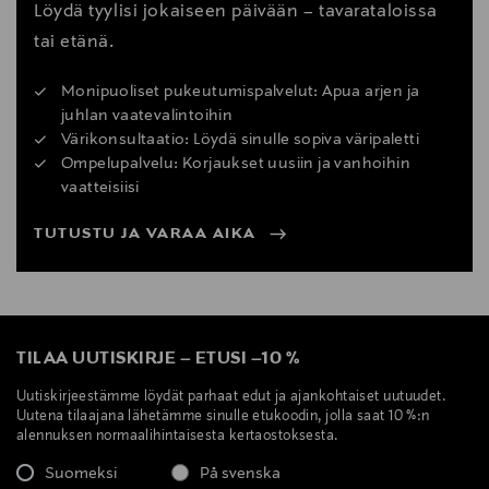
Löydä tyylisi jokaiseen päivään – tavarataloissa
tai etänä.
Monipuoliset pukeutumispalvelut: Apua arjen ja
juhlan vaatevalintoihin
Värikonsultaatio: Löydä sinulle sopiva väripaletti
Ompelupalvelu: Korjaukset uusiin ja vanhoihin
vaatteisiisi
TUTUSTU JA VARAA AIKA
TILAA UUTISKIRJE
–
ETUSI
–
10 %
Uutiskirjeestämme löydät parhaat edut ja ajankohtaiset uutuudet.
Uutena tilaajana lähetämme sinulle etukoodin, jolla saat 10 %:n
alennuksen normaalihintaisesta kertaostoksesta.
Suomeksi
På svenska