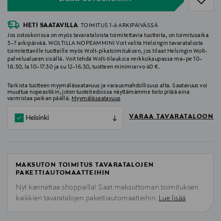
HETI SAATAVILLA
TOIMITUS 1-4 ARKIPÄIVÄSSÄ
Jos ostoskorissa on myös tavarataloista toimitettavia tuotteita, on toimitusaika
3–7 arkipäivää. WOLTILLA NOPEAMMIN! Voit valita Helsingin tavaratalosta
toimitettaville tuotteille myös Wolt-pikatoimituksen, jos tilaat Helsingin Wolt-
palvelualueen sisällä. Voit tehdä Wolt-tilauksia verkkokaupassa ma–pe 10–
18.30, la 10–17.30 ja su 12–16.30, tuotteen minimiarvo 40 €.
Tarkista tuotteen myymäläsaatavuus ja varausmahdollisuus alta. Saatavuus voi
muuttua nopeastikin, joten tuotetiedoissa näyttämämme tieto pitää aina
varmistaa paikan päällä.
Myymäläsaatavuus
VARAA TAVARATALOON
Helsinki
MAKSUTON TOIMITUS TAVARATALOJEN
PAKETTIAUTOMAATTEIHIN
Nyt kannattaa shoppailla! Saat maksuttoman toimituksen
kaikkien tavaratalojen pakettiautomaatteihin.
Lue lisää