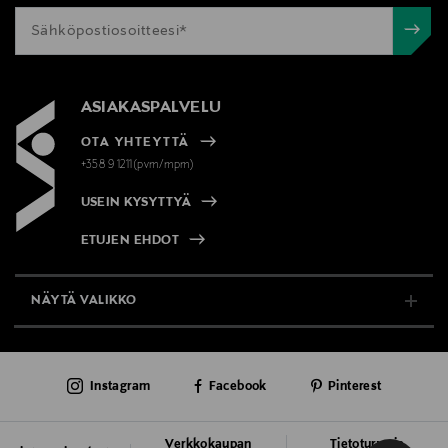
ASIAKASPALVELU
OTA YHTEYTTÄ
+358 9 1211(pvm/mpm)
USEIN KYSYTTYÄ
ETUJEN EHDOT
NÄYTÄ VALIKKO
TUKI & INFO
Instagram
Facebook
Pinterest
AJANKOHTAISTA
PALVELUT
Verkkokaupan
Tietoturva ja