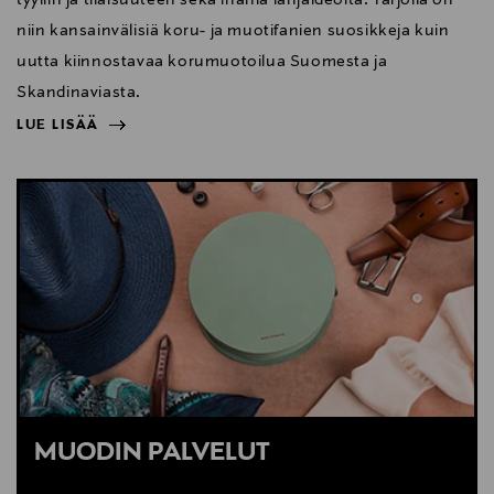
niin kansainvälisiä koru- ja muotifanien suosikkeja kuin
uutta kiinnostavaa korumuotoilua Suomesta ja
Skandinaviasta.
LUE LISÄÄ
NÄYTÄ VÄHEMMÄN
LUE LISÄÄ
MUODIN PALVELUT