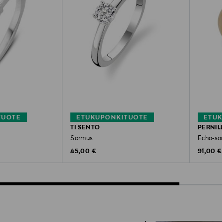
TUOTE
ETUKUPONKITUOTE
ETU
TI SENTO
PERNIL
Sormus
Echo-so
Original Price
Original
45,00 €
91,00 €