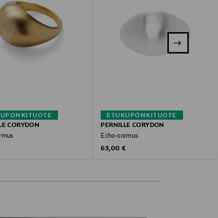
KUPONKITUOTE
ETUKUPONKITUOTE
LE CORYDON
PERNILLE CORYDON
rmus
Echo-sormus
 Price
Original Price
63,00 €