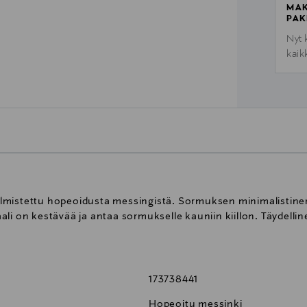
MAK
PAK
Nyt 
kaik
mistettu hopeoidusta messingistä. Sormuksen minimalistinen 
li on kestävää ja antaa sormukselle kauniin kiillon. Täydelli
173738441
Hopeoitu messinki