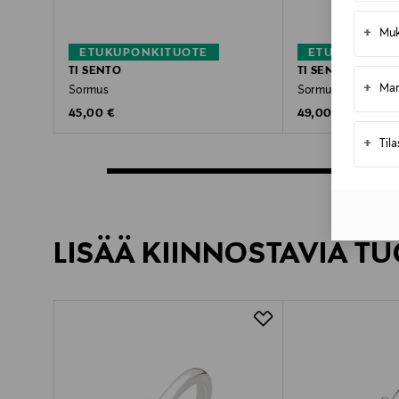
+
Muk
ETUKUPONKITUOTE
ETUKUPONKI
TI SENTO
TI SENTO
+
Mar
Sormus
Sormus
Original Price
Original Price
45,00 €
49,00 €
+
Til
LISÄÄ KIINNOSTAVIA TU