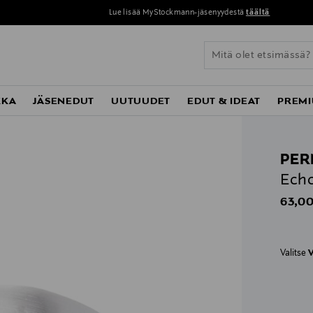
Lue lisää MyStockmann-jäsenyydestä
täältä
KKA
JÄSENEDUT
UUTUUDET
EDUT & IDEAT
PREMI
PER
Ech
Origin
63,00
Valitse
V