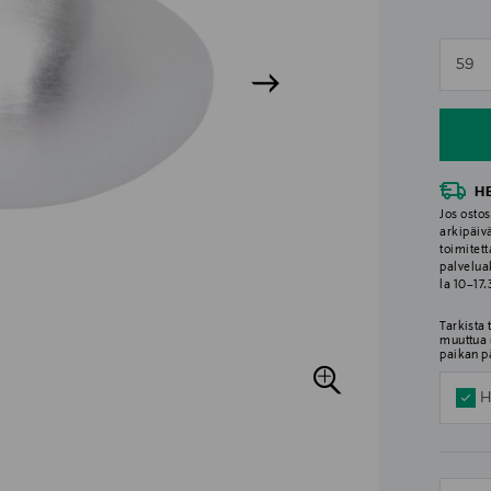
n
59
n
H
Jos ostos
arkipäiv
toimitett
palvelua
la 10–17
Tarkista
muuttua 
paikan p
H