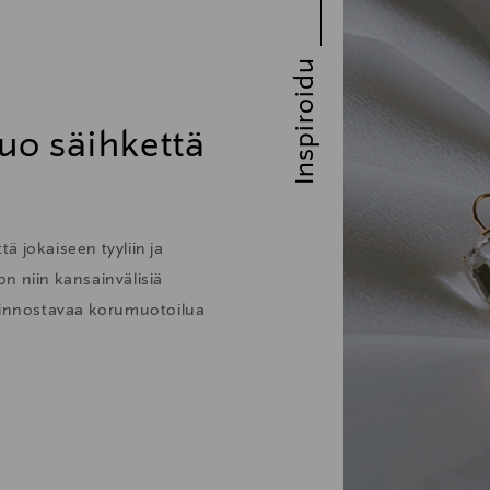
Inspiroidu
uo säihkettä
ä jokaiseen tyyliin ja
 on niin kansainvälisiä
kiinnostavaa korumuotoilua