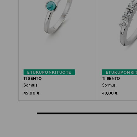
ETUKUPONKITUOTE
ETUKUPONKI
TI SENTO
TI SENTO
Sormus
Sormus
Original Price
Original Price
45,00 €
49,00 €