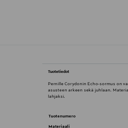
Tuotetiedot
Pernille Corydonin Echo-sormus on val
asusteen arkeen sekä juhlaan. Materiaa
lahjaksi.
Tuotenumero
Materiaali