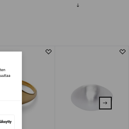
luessa tuotteen vastaanottamisesta.
tuotteen koosta riippuen
lla valittuun osoitteeseen.
sten
muuttaa
äksytty