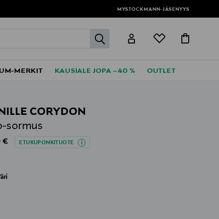
MYSTOCKMANN-JÄSENYYS
label.header.go
UM-MERKIT
KAUSIALE JOPA –40 %
OUTLET
NILLE CORYDON
o-sormus
al Price
 €
ETUKUPONKITUOTE
äri