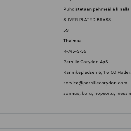
Puhdistetaan pehmeällä liinalla
SILVER PLATED BRASS
59
Thaimaa
R-745-S-59
Pernille Corydon ApS
Kannikepladsen 6, 1 6100 Hade
service@pernillecorydon.com
sormus, koru, hopeoitu, messin