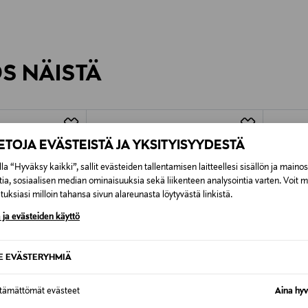
0,00 €
inen tilaukseesi. Voit palauttaa tilaamasi tuotteen 30 vuorokauden ku
0,00 € – 4,90 €
rvitse ilmoittaa palautuksesta etukäteen.
ÖS NÄISTÄ
7,90 €–50,00 € kuljetusyhtiöstä ja 
Alk. 6,90 €, kun toimitus on saatavi
IETOJA EVÄSTEISTÄ JA YKSITYISYYDESTÄ
la “Hyväksy kaikki”, sallit evästeiden tallentamisen laitteellesi sisällön ja maino
tia, sosiaalisen median ominaisuuksia sekä liikenteen analysointia varten. Voit 
uksiasi milloin tahansa sivun alareunasta löytyvästä linkistä.
 ja evästeiden käyttö
SE EVÄSTERYHMIÄ
ttämättömät evästeet
Aina hyv