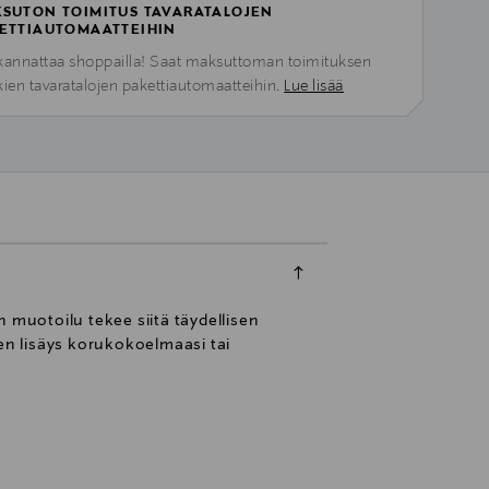
SUTON TOIMITUS TAVARATALOJEN
ETTIAUTOMAATTEIHIN
kannattaa shoppailla! Saat maksuttoman toimituksen
kien tavaratalojen pakettiautomaatteihin.
Lue lisää
muotoilu tekee siitä täydellisen
nen lisäys korukokoelmaasi tai