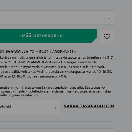
ull
ull
LISÄÄ OSTOSKORIIN
ETI SAATAVILLA
TOIMITUS 1-4 ARKIPÄIVÄSSÄ
korissa on myös tavarataloista toimitettavia tuotteita, on toimitusaika 3–7
ää. WOLTILLA NOPEAMMIN! Voit valita Helsingin tavaratalosta
aville tuotteille myös Wolt-pikatoimituksen, jos tilaat Helsingin Wolt-
lueen sisällä. Voit tehdä Wolt-tilauksia verkkokaupassa ma–pe 10–18.30,
.30 ja su 12–16.30, tuotteen minimiarvo 40 €.
 tuotteen myymäläsaatavuus ja varausmahdollisuus alta. Saatavuus voi
nopeastikin, joten tuotetiedoissa näyttämämme tieto pitää aina varmistaa
äällä.
Myymäläsaatavuus
VARAA TAVARATALOON
elsinki