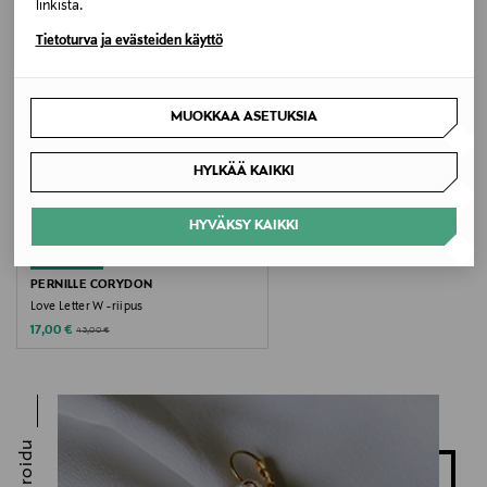
linkistä.
Valmistaja
Tietoturva ja evästeiden käyttö
Pernille Corydon ApS
Valmistajan osoite
MUOKKAA ASETUKSIA
Kannikepladsen 6, 1 6100 Haderslev Denmark
HYLKÄÄ KAIKKI
Digitaalinen osoite
HYVÄKSY KAIKKI
service@pernillecorydon.com
ALE –60%
Avainsanat
PERNILLE CORYDON
Love Letter W -riipus
Pernille Corydon, riipus, hopeariipus, hopeakirjain, U
Discounted Price
Original Price
17,00 €
43,00 €
riipus
Inspiroidu