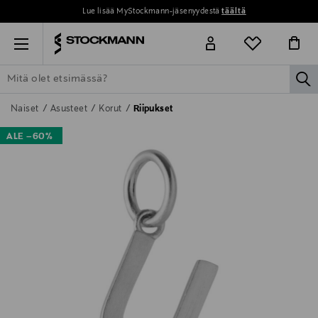
Lue lisää MyStockmann-jäsenyydestä
täältä
Menu
la
ETSI KAIKKI
NAISET
MIEHET
LAPSET
KOTI
KOSMETIIK
Naiset
Asusteet
Korut
Riipukset
ALE –60%