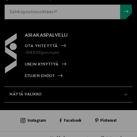
ASIAKASPALVELU
OTA YHTEYTTÄ
+358 9 1211(pvm/mpm)
USEIN KYSYTTYÄ
ETUJEN EHDOT
NÄYTÄ VALIKKO
TUKI & INFO
Instagram
Facebook
Pinterest
AJANKOHTAISTA
PALVELUT