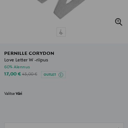
PERNILLE CORYDON
Love Letter W -riipus
60% Alennus
Original Price
Discounted Price
17,00 €
43,00 €
OUTLET
Valitse
Väri
null