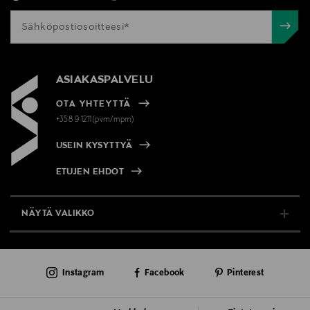
ASIAKASPALVELU
OTA YHTEYTTÄ
+358 9 1211(pvm/mpm)
USEIN KYSYTTYÄ
ETUJEN EHDOT
NÄYTÄ VALIKKO
TUKI & INFO
Instagram
Facebook
Pinterest
AJANKOHTAISTA
PALVELUT