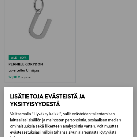
Hoito-ohjeet
Puhdista koru pehmeällä liinalla. Vältä kosketusta
hajusteiden, kosmetiikan ja muiden kemikaalien
kanssa.
Väri
SILVER
ALE –60%
PERNILLE CORYDON
Koko
Love Letter U -riipus
One size
Discounted Price
Original Price
17,00 €
43,00 €
Valmistusmaa
LISÄTIETOJA EVÄSTEISTÄ JA
Thaimaa
YKSITYISYYDESTÄ
LISÄÄ KIINNOSTAVIA
Valitsemalla “Hyväksy kaikki”, sallit evästeiden tallentamisen
Valmistajan tuotenumero
laitteellesi sisällön ja mainosten personointia, sosiaalisen median
TUOTTEITA
P-960-S-W
ominaisuuksia sekä liikenteen analysointia varten. Voit muuttaa
evästeasetuksiasi milloin tahansa sivun alareunasta löytyvästä