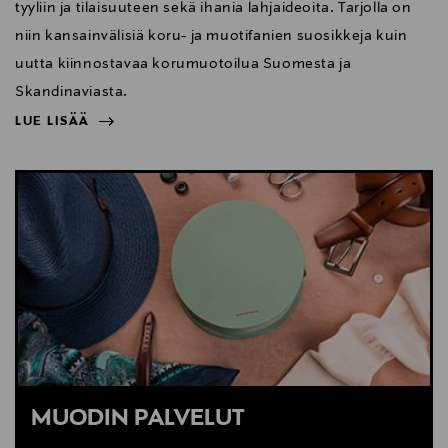
tyyliin ja tilaisuuteen sekä ihania lahjaideoita. Tarjolla on
niin kansainvälisiä koru- ja muotifanien suosikkeja kuin
uutta kiinnostavaa korumuotoilua Suomesta ja
Skandinaviasta.
LUE LISÄÄ
NÄYTÄ VÄHEMMÄN
LUE LISÄÄ
MUODIN PALVELUT