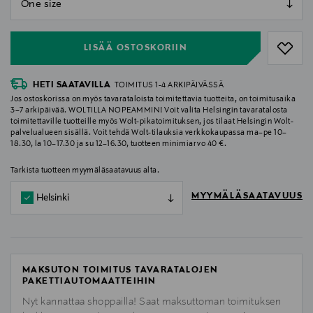
null
LISÄÄ OSTOSKORIIN
HETI SAATAVILLA
TOIMITUS 1-4 ARKIPÄIVÄSSÄ
Jos ostoskorissa on myös tavarataloista toimitettavia tuotteita, on toimitusaika
3–7 arkipäivää. WOLTILLA NOPEAMMIN! Voit valita Helsingin tavaratalosta
toimitettaville tuotteille myös Wolt-pikatoimituksen, jos tilaat Helsingin Wolt-
palvelualueen sisällä. Voit tehdä Wolt-tilauksia verkkokaupassa ma–pe 10–
18.30, la 10–17.30 ja su 12–16.30, tuotteen minimiarvo 40 €.
Tarkista tuotteen myymäläsaatavuus alta.
MYYMÄLÄSAATAVUUS
Helsinki
MAKSUTON TOIMITUS TAVARATALOJEN
PAKETTIAUTOMAATTEIHIN
Nyt kannattaa shoppailla! Saat maksuttoman toimituksen