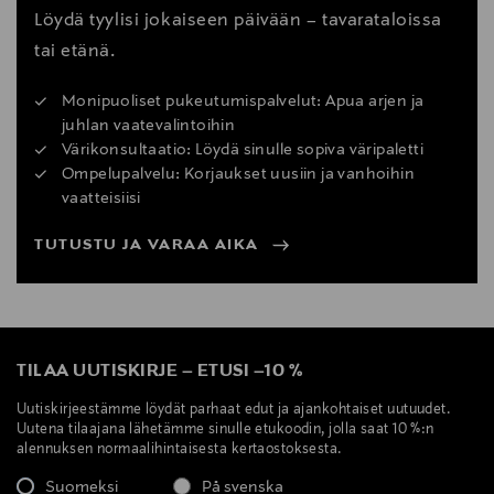
Löydä tyylisi jokaiseen päivään – tavarataloissa
tai etänä.
Monipuoliset pukeutumispalvelut: Apua arjen ja
juhlan vaatevalintoihin
Värikonsultaatio: Löydä sinulle sopiva väripaletti
Ompelupalvelu: Korjaukset uusiin ja vanhoihin
vaatteisiisi
TUTUSTU JA VARAA AIKA
TILAA UUTISKIRJE
–
ETUSI
–
10 %
Uutiskirjeestämme löydät parhaat edut ja ajankohtaiset uutuudet.
Uutena tilaajana lähetämme sinulle etukoodin, jolla saat 10 %:n
alennuksen normaalihintaisesta kertaostoksesta.
Suomeksi
På svenska