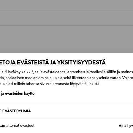
0,00 €
inen tilaukseesi. Voit palauttaa tilaamasi tuotteen 30 vuorokauden ku
0,00 € – 4,90 €
rvitse ilmoittaa palautuksesta etukäteen.
ÖS NÄISTÄ
7,90 €–50,00 € kuljetusyhtiöstä ja 
IETOJA EVÄSTEISTÄ JA YKSITYISYYDESTÄ
la “Hyväksy kaikki”, sallit evästeiden tallentamisen laitteellesi sisällön ja maino
Alk. 6,90 €, kun toimitus on saatavi
tia, sosiaalisen median ominaisuuksia sekä liikenteen analysointia varten. Voit 
uksiasi milloin tahansa sivun alareunasta löytyvästä linkistä.
 ja evästeiden käyttö
SE EVÄSTERYHMIÄ
ttämättömät evästeet
Aina hyv