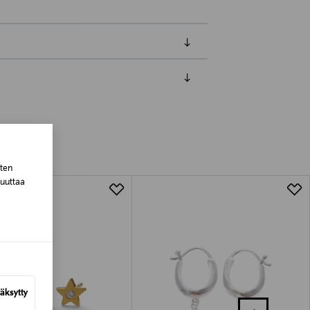
luessa tuotteen vastaanottamisesta.
tuotteen koosta riippuen
sten
lla valittuun osoitteeseen.
muuttaa
äksytty