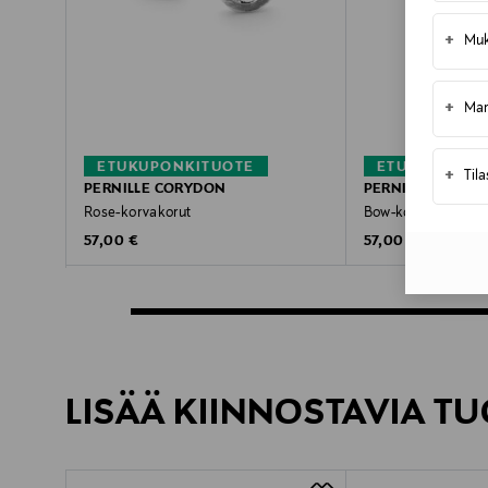
+
Muk
+
Mar
ETUKUPONKITUOTE
ETUKUPONKI
+
Til
PERNILLE CORYDON
PERNILLE CORYD
Rose-korvakorut
Bow-korvakorut
Original Price
Original Price
57,00 €
57,00 €
LISÄÄ KIINNOSTAVIA TU