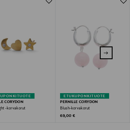
KUPONKITUOTE
ETUKUPONKITUOTE
LE CORYDON
PERNILLE CORYDON
ght -korvakorut
Blush-korvakorut
 Price
Original Price
€
69,00 €