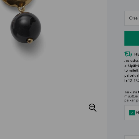
n
One 
n
H
Jos ostos
arkipäiv
toimitett
palvelua
la 10–17
Tarkista
muuttua 
paikan p
H