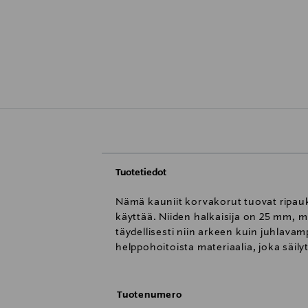
Tuotetiedot
Nämä kauniit korvakorut tuovat ripauks
käyttää. Niiden halkaisija on 25 mm, m
täydellisesti niin arkeen kuin juhlava
helppohoitoista materiaalia, joka säily
Tuotenumero