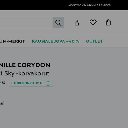
MYSTOCKMANN-JÄSENYYS
label.header.go
UM-MERKIT
KAUSIALE JOPA –40 %
OUTLET
NILLE CORYDON
t Sky -korvakorut
al Price
 €
ETUKUPONKITUOTE
äri