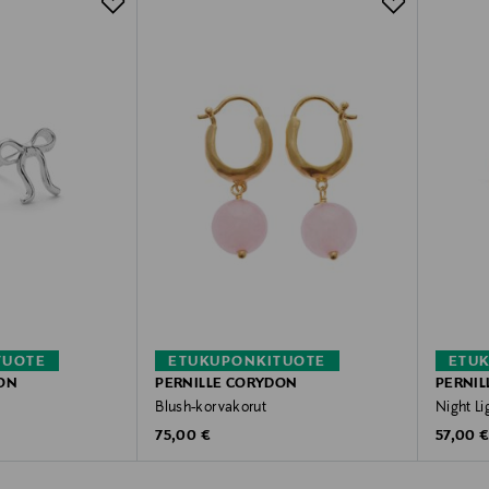
TUOTE
ETUKUPONKITUOTE
ETU
ON
PERNILLE CORYDON
PERNIL
Blush-korvakorut
Night Li
Original Price
Original
75,00 €
57,00 