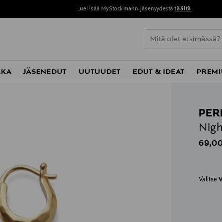
Lue lisää MyStockmann-jäsenyydestä
täältä
KKA
JÄSENEDUT
UUTUUDET
EDUT & IDEAT
PREMI
PER
Nigh
Origin
69,00
Valitse
V