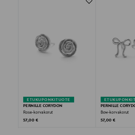
ETUKUPONKITUOTE
ETUKUPONKI
PERNILLE CORYDON
PERNILLE CORYD
Rose-korvakorut
Bow-korvakorut
Original Price
Original Price
57,00 €
57,00 €