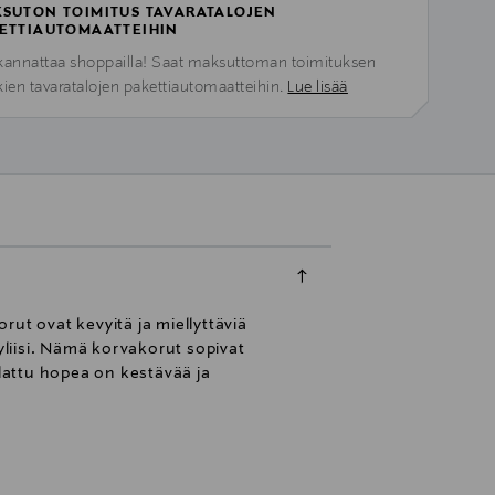
SUTON TOIMITUS TAVARATALOJEN
ETTIAUTOMAATTEIHIN
kannattaa shoppailla! Saat maksuttoman toimituksen
kien tavaratalojen pakettiautomaatteihin.
Lue lisää
ut ovat kevyitä ja miellyttäviä
yliisi. Nämä korvakorut sopivat
llattu hopea on kestävää ja