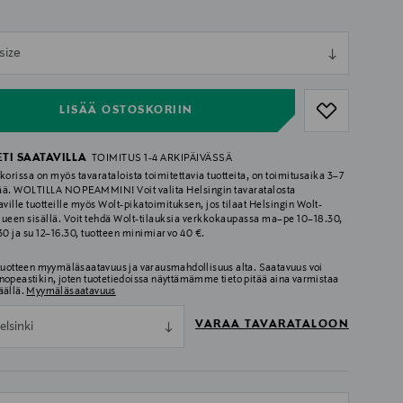
ull
size
ull
LISÄÄ OSTOSKORIIN
ETI SAATAVILLA
TOIMITUS 1-4 ARKIPÄIVÄSSÄ
korissa on myös tavarataloista toimitettavia tuotteita, on toimitusaika 3–7
ää. WOLTILLA NOPEAMMIN! Voit valita Helsingin tavaratalosta
aville tuotteille myös Wolt-pikatoimituksen, jos tilaat Helsingin Wolt-
lueen sisällä. Voit tehdä Wolt-tilauksia verkkokaupassa ma–pe 10–18.30,
.30 ja su 12–16.30, tuotteen minimiarvo 40 €.
 tuotteen myymäläsaatavuus ja varausmahdollisuus alta. Saatavuus voi
nopeastikin, joten tuotetiedoissa näyttämämme tieto pitää aina varmistaa
äällä.
Myymäläsaatavuus
VARAA TAVARATALOON
elsinki