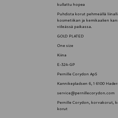
kullattu hopea
Puhdista korut pehmeällä liinal
kosmetiikan ja kemikaalien kans
viileässä paikassa.
GOLD PLATED
One size
Kiina
E-324-GP
Pernille Corydon ApS
Kannikepladsen 6, 1 6100 Hade
service@pernillecorydon.com
Pernille Corydon, korvakorut, k
korut