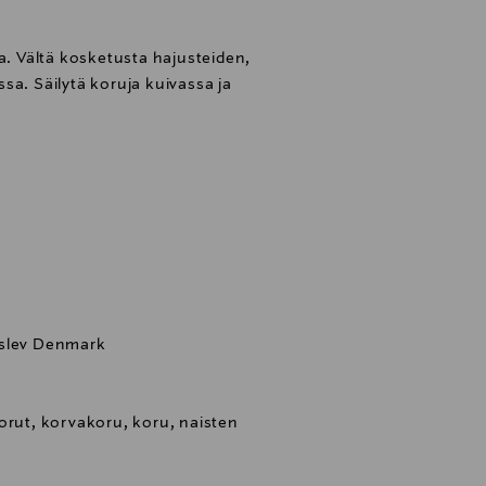
la. Vältä kosketusta hajusteiden,
sa. Säilytä koruja kuivassa ja
rslev Denmark
orut, korvakoru, koru, naisten