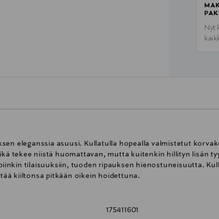
MAK
PAK
Nyt 
kaik
en eleganssia asuusi. Kullatulla hopealla valmistetut korvakor
ikä tekee niistä huomattavan, mutta kuitenkin hillityn lisän ty
mpiinkin tilaisuuksiin, tuoden ripauksen hienostuneisuutta. Ku
ttää kiiltonsa pitkään oikein hoidettuna.
175411601