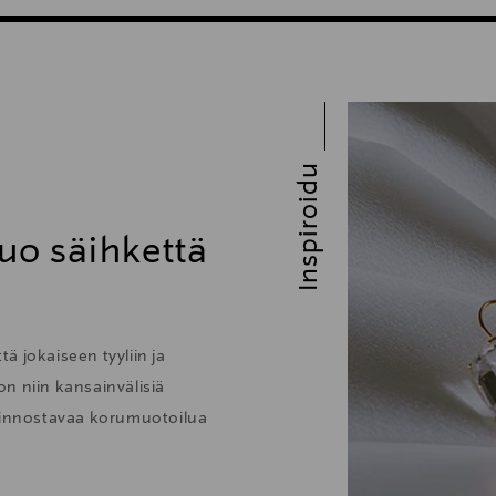
Inspiroidu
uo säihkettä
ä jokaiseen tyyliin ja
 on niin kansainvälisiä
kiinnostavaa korumuotoilua