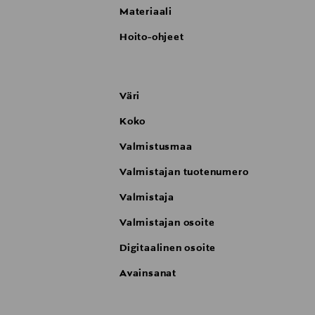
Materiaali
Hoito-ohjeet
Väri
Koko
Valmistusmaa
Valmistajan tuotenumero
Valmistaja
Valmistajan osoite
Digitaalinen osoite
Avainsanat