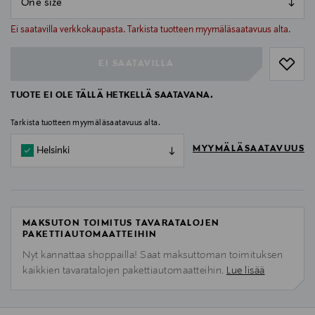
null
null
Ei saatavilla verkkokaupasta. Tarkista tuotteen myymäläsaatavuus alta.
EI SAATAVILLA
TUOTE EI OLE TÄLLÄ HETKELLÄ SAATAVANA.
Tarkista tuotteen myymäläsaatavuus alta.
MYYMÄLÄSAATAVUUS
Helsinki
MAKSUTON TOIMITUS TAVARATALOJEN
PAKETTIAUTOMAATTEIHIN
Nyt kannattaa shoppailla! Saat maksuttoman toimituksen
kaikkien tavaratalojen pakettiautomaatteihin.
Lue lisää