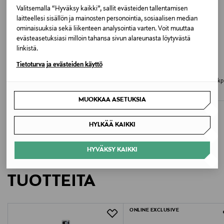
Pyyhi puhtaaksi kostealla liinalla.
Valitsemalla “Hyväksy kaikki”, sallit evästeiden tallentamisen
laitteellesi sisällön ja mainosten personointia, sosiaalisen median
Väri
ominaisuuksia sekä liikenteen analysointia varten. Voit muuttaa
evästeasetuksiasi milloin tahansa sivun alareunasta löytyvästä
SUNSET
linkistä.
ALE –40%
ALE –40%
Tietoturva ja evästeiden käyttö
Koko
PETITES POMMES
PETITES POMMES
Sally-uimarengas 90 cm
Alex Armbands -uimakellukkeet 2 kp
One size
Discounted Price
Discounted Price
Original Price
Original Price
22,70 €
14,90 €
38,00 €
25,00 €
MUOKKAA ASETUKSIA
Valmistusmaa
HYLKÄÄ KAIKKI
Kiina
Valmistajan tuotenumero
HYVÄKSY KAIKKI
LISÄÄ KIINNOSTAVIA
03202101
TUOTTEITA
Valmistaja
Pommes ApS
ONLINE EXCLUSIVE