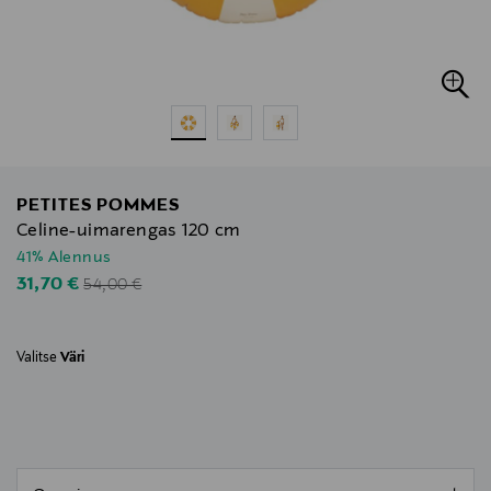
PETITES POMMES
Celine-uimarengas 120 cm
41% Alennus
Original Price
Discounted Price
31,70 €
54,00 €
Valitse
Väri