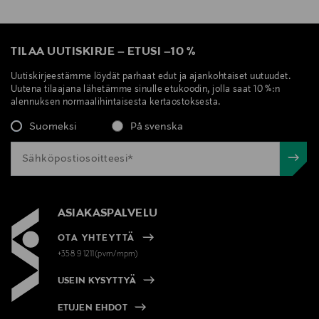
TILAA UUTISKIRJE
–
ETUSI
–
10 %
Uutiskirjeestämme löydät parhaat edut ja ajankohtaiset uutuudet.
Uutena tilaajana lähetämme sinulle etukoodin, jolla saat 10 %:n
alennuksen normaalihintaisesta kertaostoksesta.
Suomeksi
På svenska
ASIAKASPALVELU
OTA YHTEYTTÄ
+358 9 1211(pvm/mpm)
USEIN KYSYTTYÄ
ETUJEN EHDOT