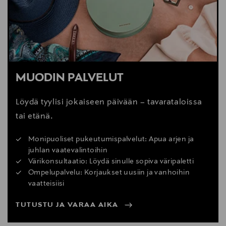
MUODIN PALVELUT
Löydä tyylisi jokaiseen päivään – tavarataloissa
tai etänä.
Monipuoliset pukeutumispalvelut: Apua arjen ja
juhlan vaatevalintoihin
Värikonsultaatio: Löydä sinulle sopiva väripaletti
Ompelupalvelu: Korjaukset uusiin ja vanhoihin
vaatteisiisi
TUTUSTU JA VARAA AIKA