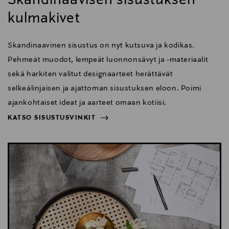
Skandinaavisen sisustuksen
kulmakivet
Skandinaavinen sisustus on nyt kutsuva ja kodikas.
Pehmeät muodot, lempeät luonnonsävyt ja -materiaalit
sekä harkiten valitut designaarteet herättävät
selkeälinjaisen ja ajattoman sisustuksen eloon. Poimi
ajankohtaiset ideat ja aarteet omaan kotiisi.
KATSO SISUSTUSVINKIT
NÄYTÄ VÄHEMMÄN
KATSO SISUSTUSVINKIT