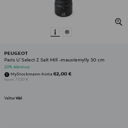
PEUGEOT
Paris U´Select Z Salt Mill -maustemylly 30 cm
20% Alennus
Discounted Price
62,00 €
MyStockmann-hinta
Original Price
77,50 €
Norm.
Valitse
Väri