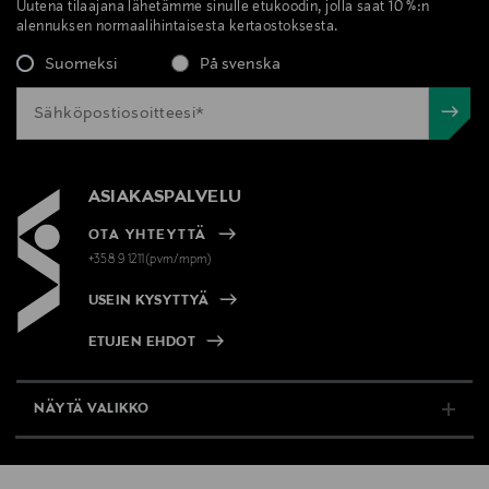
Uutena tilaajana lähetämme sinulle etukoodin, jolla saat 10 %:n
alennuksen normaalihintaisesta kertaostoksesta.
Suomeksi
På svenska
ASIAKASPALVELU
OTA YHTEYTTÄ
+358 9 1211(pvm/mpm)
USEIN KYSYTTYÄ
ETUJEN EHDOT
NÄYTÄ VALIKKO
TUKI & INFO