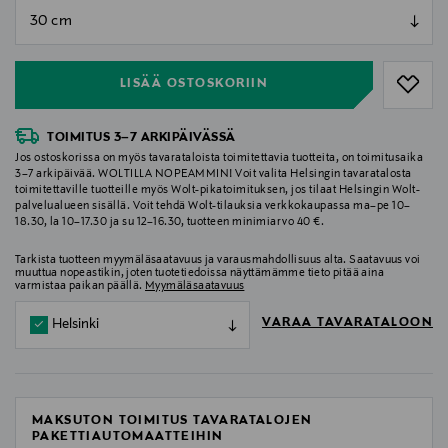
null
null
LISÄÄ OSTOSKORIIN
TOIMITUS 3–7 ARKIPÄIVÄSSÄ
Jos ostoskorissa on myös tavarataloista toimitettavia tuotteita, on toimitusaika
3–7 arkipäivää. WOLTILLA NOPEAMMIN! Voit valita Helsingin tavaratalosta
toimitettaville tuotteille myös Wolt-pikatoimituksen, jos tilaat Helsingin Wolt-
palvelualueen sisällä. Voit tehdä Wolt-tilauksia verkkokaupassa ma–pe 10–
18.30, la 10–17.30 ja su 12–16.30, tuotteen minimiarvo 40 €.
Tarkista tuotteen myymäläsaatavuus ja varausmahdollisuus alta. Saatavuus voi
muuttua nopeastikin, joten tuotetiedoissa näyttämämme tieto pitää aina
varmistaa paikan päällä.
Myymäläsaatavuus
VARAA TAVARATALOON
Helsinki
MAKSUTON TOIMITUS TAVARATALOJEN
PAKETTIAUTOMAATTEIHIN