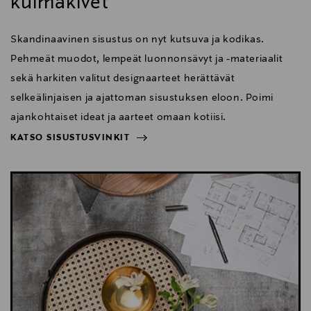
kulmakivet
Skandinaavinen sisustus on nyt kutsuva ja kodikas.
Pehmeät muodot, lempeät luonnonsävyt ja -materiaalit
sekä harkiten valitut designaarteet herättävät
selkeälinjaisen ja ajattoman sisustuksen eloon. Poimi
ajankohtaiset ideat ja aarteet omaan kotiisi.
KATSO SISUSTUSVINKIT
NÄYTÄ VÄHEMMÄN
KATSO SISUSTUSVINKIT