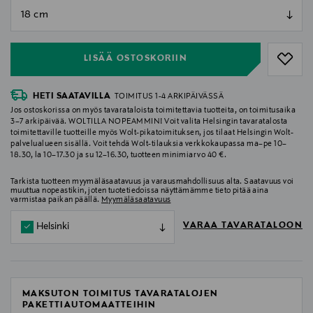
null
null
LISÄÄ OSTOSKORIIN
HETI SAATAVILLA
TOIMITUS 1-4 ARKIPÄIVÄSSÄ
Jos ostoskorissa on myös tavarataloista toimitettavia tuotteita, on toimitusaika
3–7 arkipäivää. WOLTILLA NOPEAMMIN! Voit valita Helsingin tavaratalosta
toimitettaville tuotteille myös Wolt-pikatoimituksen, jos tilaat Helsingin Wolt-
palvelualueen sisällä. Voit tehdä Wolt-tilauksia verkkokaupassa ma–pe 10–
18.30, la 10–17.30 ja su 12–16.30, tuotteen minimiarvo 40 €.
Tarkista tuotteen myymäläsaatavuus ja varausmahdollisuus alta. Saatavuus voi
muuttua nopeastikin, joten tuotetiedoissa näyttämämme tieto pitää aina
varmistaa paikan päällä.
Myymäläsaatavuus
VARAA TAVARATALOON
Helsinki
MAKSUTON TOIMITUS TAVARATALOJEN
PAKETTIAUTOMAATTEIHIN