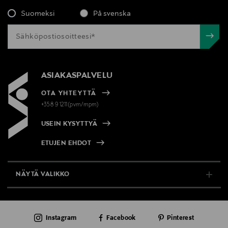
Suomeksi
På svenska
ASIAKASPALVELU
OTA YHTEYTTÄ
+358 9 1211(pvm/mpm)
USEIN KYSYTTYÄ
ETUJEN EHDOT
NÄYTÄ VALIKKO
TUKI & INFO
Instagram
Facebook
Pinterest
AJANKOHTAISTA