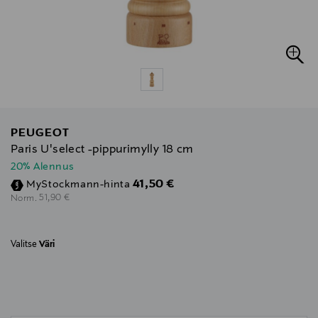
PEUGEOT
Paris U'select -pippurimylly 18 cm
20% Alennus
Discounted Price
41,50 €
MyStockmann-hinta
Original Price
51,90 €
Norm.
Valitse
Väri