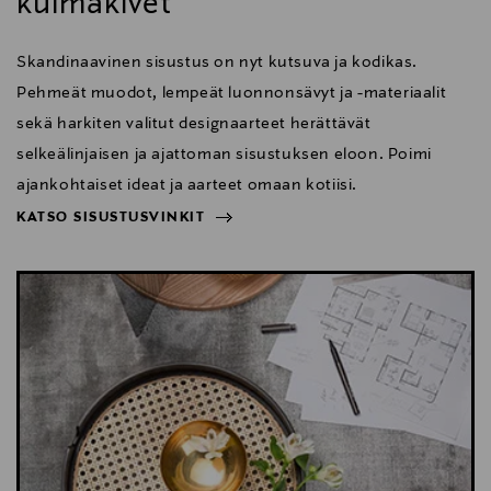
kulmakivet
Skandinaavinen sisustus on nyt kutsuva ja kodikas.
Pehmeät muodot, lempeät luonnonsävyt ja -materiaalit
sekä harkiten valitut designaarteet herättävät
selkeälinjaisen ja ajattoman sisustuksen eloon. Poimi
ajankohtaiset ideat ja aarteet omaan kotiisi.
KATSO SISUSTUSVINKIT
NÄYTÄ VÄHEMMÄN
KATSO SISUSTUSVINKIT