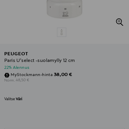
PEUGEOT
Paris U'select -suolamylly 12 cm
22% Alennus
Discounted Price
38,00 €
MyStockmann-hinta
Original Price
48,50 €
Norm.
Valitse
Väri