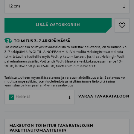
null
null
LISÄÄ OSTOSKORIIN
TOIMITUS 3–7 ARKIPÄIVÄSSÄ
Jos ostoskorissa on myös tavarataloista toimitettavia tuotteita, on toimitusaika
3–7 arkipäivää. WOLTILLA NOPEAMMIN! Voit valita Helsingin tavaratalosta
toimitettaville tuotteille myös Wolt-pikatoimituksen, jos tilaat Helsingin Wolt-
palvelualueen sisällä. Voit tehdä Wolt-tilauksia verkkokaupassa ma–pe 10–
18.30, la 10–17.30 ja su 12–16.30, tuotteen minimiarvo 40 €.
Tarkista tuotteen myymäläsaatavuus ja varausmahdollisuus alta. Saatavuus voi
muuttua nopeastikin, joten tuotetiedoissa näyttämämme tieto pitää aina
varmistaa paikan päällä.
Myymäläsaatavuus
VARAA TAVARATALOON
Helsinki
MAKSUTON TOIMITUS TAVARATALOJEN
PAKETTIAUTOMAATTEIHIN