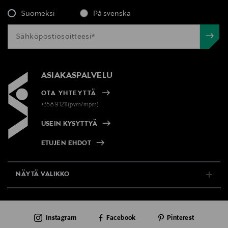
Suomeksi
På svenska
ASIAKASPALVELU
OTA YHTEYTTÄ
+358 9 1211(pvm/mpm)
USEIN KYSYTTYÄ
ETUJEN EHDOT
NÄYTÄ VALIKKO
TUKI & INFO
Instagram
Facebook
Pinterest
AJANKOHTAISTA