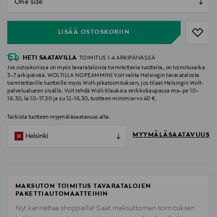
null
LISÄÄ OSTOSKORIIN
HETI SAATAVILLA
TOIMITUS 1-4 ARKIPÄIVÄSSÄ
Jos ostoskorissa on myös tavarataloista toimitettavia tuotteita, on toimitusaika
3–7 arkipäivää. WOLTILLA NOPEAMMIN! Voit valita Helsingin tavaratalosta
toimitettaville tuotteille myös Wolt-pikatoimituksen, jos tilaat Helsingin Wolt-
palvelualueen sisällä. Voit tehdä Wolt-tilauksia verkkokaupassa ma–pe 10–
18.30, la 10–17.30 ja su 12–16.30, tuotteen minimiarvo 40 €.
Tarkista tuotteen myymäläsaatavuus alta.
MYYMÄLÄSAATAVUUS
Helsinki
MAKSUTON TOIMITUS TAVARATALOJEN
PAKETTIAUTOMAATTEIHIN
Nyt kannattaa shoppailla! Saat maksuttoman toimituksen