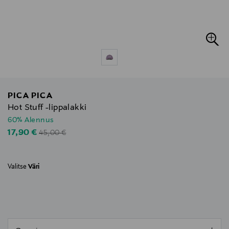
PICA PICA
Hot Stuff -lippalakki
60% Alennus
Original Price
Discounted Price
17,90 €
45,00 €
Valitse
Väri
null