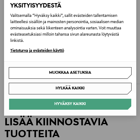
YKSITYISYYDESTÄ
Väri
Valitsemalla “Hyväksy kaikki”, sallit evästeiden tallentamisen
laitteellesi sisällön ja mainosten personointia, sosiaalisen median
LAVENDER
ominaisuuksia sekä liikenteen analysointia varten. Voit muuttaa
evästeasetuksiasi milloin tahansa sivun alareunasta löytyvästä
Koko
linkistä.
One size
Tietoturva ja evästeiden käyttö
ALE –40%
ETUKUPONKITUOTE
Valmistusmaa
POLO RALPH LAUREN
POLO RALPH LAUREN
Lippalakki
Bear-lippalakki
MUOKKAA ASETUKSIA
Kiina
Discounted Price
Original Price
Original Price
69,00 €
115,00 €
115,00 €
HYLKÄÄ KAIKKI
Valmistajan tuotenumero
PP5129
HYVÄKSY KAIKKI
Valmistaja
LISÄÄ KIINNOSTAVIA
Welcome AB
TUOTTEITA