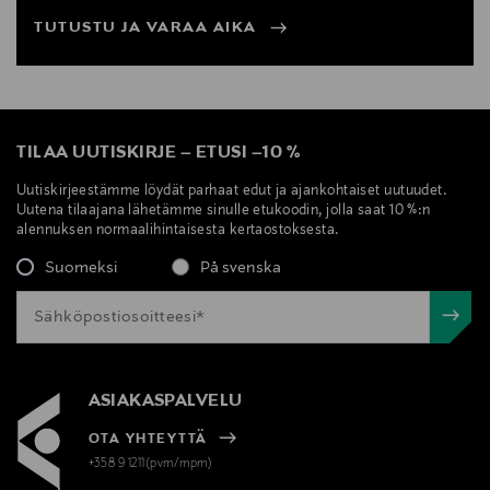
TUTUSTU JA VARAA AIKA
TILAA UUTISKIRJE
–
ETUSI
–
10 %
Uutiskirjeestämme löydät parhaat edut ja ajankohtaiset uutuudet.
Uutena tilaajana lähetämme sinulle etukoodin, jolla saat 10 %:n
alennuksen normaalihintaisesta kertaostoksesta.
Suomeksi
På svenska
ASIAKASPALVELU
OTA YHTEYTTÄ
+358 9 1211(pvm/mpm)