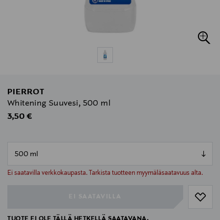
PIERROT
Whitening Suuvesi, 500 ml
Original Price
3,50 €
null
null
Ei saatavilla verkkokaupasta. Tarkista tuotteen myymäläsaatavuus alta.
EI SAATAVILLA
TUOTE EI OLE TÄLLÄ HETKELLÄ SAATAVANA.