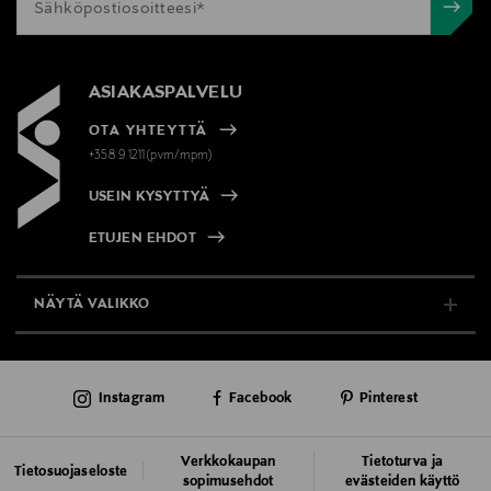
ASIAKASPALVELU
OTA YHTEYTTÄ
+358 9 1211(pvm/mpm)
USEIN KYSYTTYÄ
ETUJEN EHDOT
NÄYTÄ VALIKKO
TUKI & INFO
Instagram
Facebook
Pinterest
AJANKOHTAISTA
PALVELUT
Verkkokaupan
Tietoturva ja
Tietosuojaseloste
sopimusehdot
evästeiden käyttö