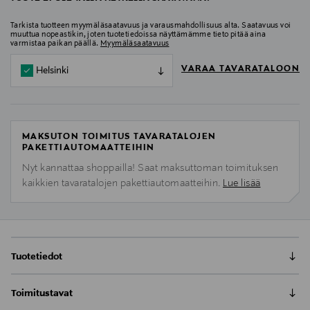
Tarkista tuotteen myymäläsaatavuus ja varausmahdollisuus alta. Saatavuus voi
muuttua nopeastikin, joten tuotetiedoissa näyttämämme tieto pitää aina
varmistaa paikan päällä.
Myymäläsaatavuus
VARAA TAVARATALOON
Helsinki
MAKSUTON TOIMITUS TAVARATALOJEN
PAKETTIAUTOMAATTEIHIN
Nyt kannattaa shoppailla! Saat maksuttoman toimituksen
kaikkien tavaratalojen pakettiautomaatteihin.
Lue lisää
Tuotetiedot
Pierrot Whitening Suuvesi on tehokas ja alkoholiton
Toimitustavat
suuvesi, joka auttaa palauttamaan hampaiden