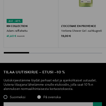
ALE –40%
KN COLLECTION
L'OCCITANE EN PROVENCE
Adam-raffiahattu
Verbena Shower Gel -suihkugeeli
Discounted Price
Original Price
Original Price
41,40 €
19,00 €
69,00 €
TILAA UUTISKIRJE
–
ETUSI
–
10 %
Uutiskirjeestämme löydät parhaat edut ja ajankohtaiset uutuudet.
Uutena tilaajana lähetämme sinulle etukoodin, jolla saat 10 %:n
alennuksen normaalihintaisesta kertaostoksesta.
Suomeksi
På svenska