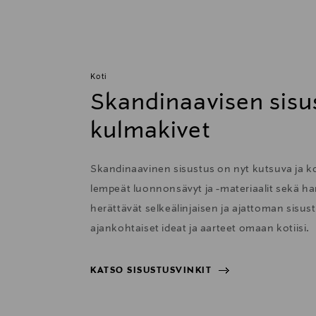
Koti
Skandinaavisen sisu
kulmakivet
Skandinaavinen sisustus on nyt kutsuva ja 
lempeät luonnonsävyt ja -materiaalit sekä har
herättävät selkeälinjaisen ja ajattoman sisu
ajankohtaiset ideat ja aarteet omaan kotiisi.
KATSO SISUSTUSVINKIT