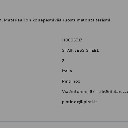
sen. Materiaali on konepestävää ruostumatonta terästä.
110605317
STAINLESS STEEL
2
Italia
Pintiinox
Via Antonini, 87 – 25068 Sarezzo
pintinox@pinti.it