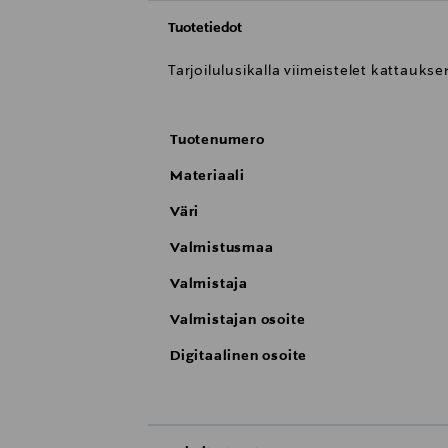
Tuotetiedot
Tarjoilulusikalla viimeistelet kattauk
Tuotenumero
Materiaali
Väri
Valmistusmaa
Valmistaja
Valmistajan osoite
Digitaalinen osoite