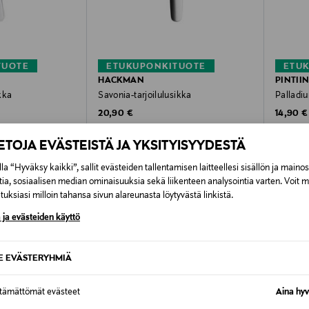
TUOTE
ETUKUPONKITUOTE
ETU
HACKMAN
PINTII
ikka
Savonia-tarjoilulusikka
Palladi
Original Price
Original
20,90 €
14,90 €
IETOJA EVÄSTEISTÄ JA YKSITYISYYDESTÄ
la “Hyväksy kaikki”, sallit evästeiden tallentamisen laitteellesi sisällön ja maino
tia, sosiaalisen median ominaisuuksia sekä liikenteen analysointia varten. Voit 
OTTEITA
uksiasi milloin tahansa sivun alareunasta löytyvästä linkistä.
 ja evästeiden käyttö
SE EVÄSTERYHMIÄ
ttämättömät evästeet
Aina hyv