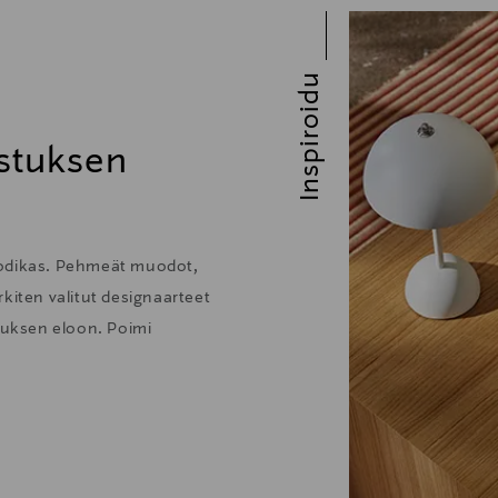
Inspiroidu
stuksen
kodikas. Pehmeät muodot,
kiten valitut designaarteet
stuksen eloon. Poimi