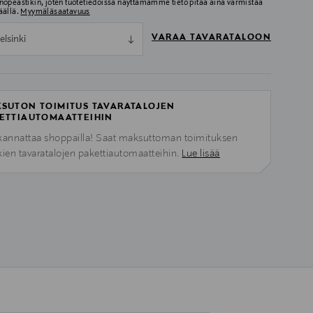
nopeastikin, joten tuotetiedoissa näyttämämme tieto pitää aina varmistaa
äällä.
Myymäläsaatavuus
VARAA TAVARATALOON
elsinki
SUTON TOIMITUS TAVARATALOJEN
ETTIAUTOMAATTEIHIN
kannattaa shoppailla! Saat maksuttoman toimituksen
kien tavaratalojen pakettiautomaatteihin.
Lue lisää