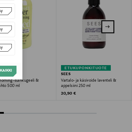
sy
sy
sy
ETUKUPONKITUOTE
KAIKKI
LEMOON
SEES
Morning -suihkugeeli &
Vartalo- ja käsivoide laventeli &
ahto 500 ml
appelsiini 250 ml
 Price
Original Price
20,90 €