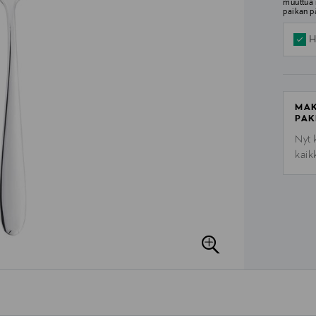
muuttua 
paikan p
H
MAK
PAK
Nyt 
kaik