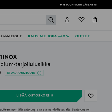
MYSTOCKMANN-JÄSENYYS
label.header.go
UM-MERKIT
KAUSIALE JOPA –40 %
OUTLET
TIINOX
adium-tarjoilulusikka
al Price
€
ETUKUPONKITUOTE
ull
ull
LISÄÄ OSTOSKORIIN
 tuotteen myymäläsaatavuus ja varausmahdollisuus alta. Saatavuus voi