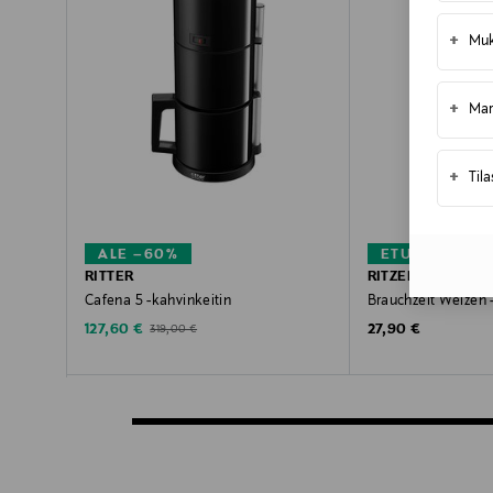
+
Muk
+
Mar
+
Til
ALE –60%
ETUKUPONKI
RITTER
RITZENHOFF
Cafena 5 -kahvinkeitin
Brauchzeit Weizen -
Discounted Price
Original Price
Original Price
127,60 €
27,90 €
319,00 €