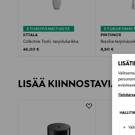
ETUKUPONKITUOTE
ETUKUPONKI
IITTALA
PINTIINOX
Collective Tools -tarjoilulusikka
Brasilia-tarjoilulus
Original Price
Original Price
46,00 €
8,90 €
LISÄT
Valitsemal
personoin
LISÄÄ KIINNOSTAVIA TU
evästeaset
Tietoturva
HALLIT
+
Väl