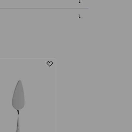
luessa tuotteen vastaanottamisesta.
tuotteen koosta riippuen
lla valittuun osoitteeseen.